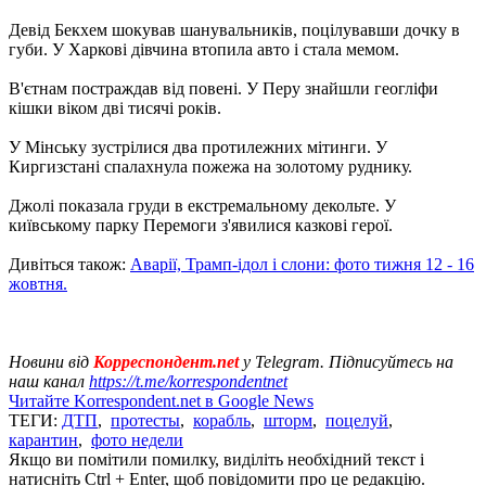
Девід Бекхем шокував шанувальників, поцілувавши дочку в
губи. У Харкові дівчина втопила авто і стала мемом.
В'єтнам постраждав від повені. У Перу знайшли геогліфи
кішки віком дві тисячі років.
У Мінську зустрілися два протилежних мітинги. У
Киргизстані спалахнула пожежа на золотому руднику.
Джолі показала груди в екстремальному декольте. У
київському парку Перемоги з'явилися казкові герої.
Дивіться також:
Аварії, Трамп-ідол і слони: фото тижня 12 - 16
жовтня.
Новини від
Корреспондент.net
у Telegram. Підписуйтесь на
наш канал
https://t.me/korrespondentnet
Читайте Korrespondent.net в Google News
ТЕГИ:
ДТП
,
протесты
,
корабль
,
шторм
,
поцелуй
,
карантин
,
фото недели
Якщо ви помітили помилку, виділіть необхідний текст і
натисніть Ctrl + Enter, щоб повідомити про це редакцію.