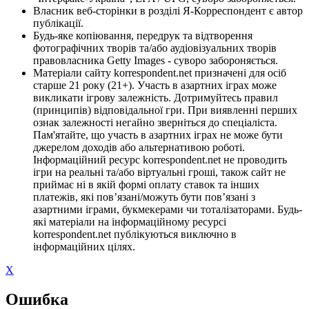
Власник веб-сторінки в розділі Я-Корреспондент є автор
публікації.
Будь-яке копіювання, передрук та відтворення
фотографічних творів та/або аудіовізуальних творів
правовласника Getty Images - суворо забороняється.
Матеріали сайту korrespondent.net призначені для осіб
старше 21 року (21+). Участь в азартних іграх може
викликати ігрову залежність. Дотримуйтесь правил
(принципів) відповідальної гри. При виявленні перших
ознак залежності негайно зверніться до спеціаліста.
Пам'ятайте, що участь в азартних іграх не може бути
джерелом доходів або альтернативою роботі.
Інформаційний ресурс korrespondent.net не проводить
ігри на реальні та/або віртуальні гроші, також сайт не
приймає ні в якій формі оплату ставок та інших
платежів, які пов’язані/можуть бути пов’язані з
азартними іграми, букмекерами чи тоталізаторами. Будь-
які матеріали на інформаційному ресурсі
korrespondent.net публікуються виключно в
інформаційних цілях.
X
Ошибка