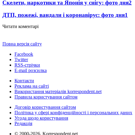
Скелети, наркотики та Японія у снігу: фото дня
2
ДТП, пожежі, вандали і коронавірус: фото дня
1
Читати коментарі
Повна версія сайту
Facebook
Twitter
RSS-стрічки
E-mail розсилка
Контакти
Реклама на сайті
Використання матеріалів korrespondent.net
Правила користування сайтом
Договір користування сайтом
Політика у сфері конфіденційності і персональних даних
Угода щодо користування
Редакція
© 2000-2026, Korrespondent.net