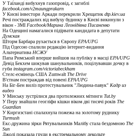
У Таїланді вибухнув газопровід, є загиблі
facebook.com/v2maungprakarn
У Києві інвестори Аркади перекрили Хрещатик
dtp.kiev.ua
Речі постраждалих від вибуху будинку в Києві викинули з
вікон - ЗМІ
Facebook/Марина Леонідівна Писаненко
На Одещині намагалися підірвати кандидата в депутати
Думская
Шторм Барбара рухається в Європу
EPA/UPG
Під Одесою спалили редакцію інтернет-видання
Альтернатива
НСЖУ
Папа Римський вперше вийшов на публіку в масці
EPA/UPG
Девід Бекхем шокував шанувальників, поцілувавши дочку в
губи
instagram.com/victoriabeckham
Стелс-есмінець США Zumwalt
The Drive
В'єтнам постраждав від повені
EPA/UPG
На Біг-Бен виліз протестувальник "Людина-павук"
Кадр из
видео
У Мінську зустрілися два протилежних мітинги
Tut.by
У Перу знайшли геогліфи кішки віком дві тисячі років
The
Guardian
У Киргизстані спалахнула пожежа на золотому руднику
Turmush
Екс-дружина зірки Рятувальників Малібу стала бездомною
The
Sun
Джолі показала груди в екстремальному декольте