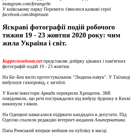
instagram.com/forangelie
У київському парку Перемоги з'явилися казкові герої
facebook.com/dniprouzn
Яскраві фотографії подій робочого
тижня 19 - 23 жовтня 2020 року: чим
жила Україна і світ.
Корреспондент.net
представляє добірку цікавих і пам'ятних
фотографій подій 19 - 23 жовтня.
На Біг-Бен виліз протестувальник "Людина-павук". У Таїланді
вибухнув газопровід, є загиблі.
У Києві інвестори
Аркади
перекрили Хрещатик. ЗМІ
повідомили, що речі постраждалих від вибуху будинку в Києві
викинули з вікон.
На Одещині намагалися підірвати кандидата в депутати. Під
Одесою спалили редакцію інтернет-видання
Альтернатива.
Папа Римський вперше вийшов на публіку в масці.