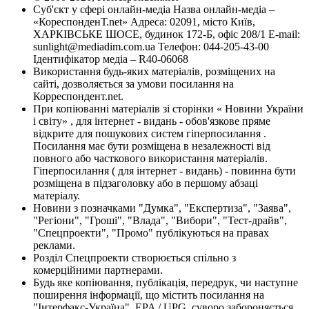
Суб'єкт у сфері онлайн-медіа Назва онлайн-медіа –
«КореспонденТ.net» Адреса: 02091, місто Київ,
ХАРКІВСЬКЕ ШОСЕ, будинок 172-Б, офіс 208/1 E-mail:
sunlight@mediadim.com.ua
Телефон: 044-205-43-00
Ідентифікатор медіа – R40-06068
Використання будь-яких матеріалів, розміщених на
сайті, дозволяється за умови посилання на
Корреспондент.net.
При копіюванні матеріалів зі сторінки « Новини України
і світу» , для інтернет - видань - обов'язкове пряме
відкрите для пошукових систем гіперпосилання .
Посилання має бути розміщена в незалежності від
повного або часткового використання матеріалів.
Гіперпосилання ( для інтернет - видань) - повинна бути
розміщена в підзаголовку або в першому абзаці
матеріалу.
Новини з позначками "Думка", "Експертиза", "Заява",
"Регіони", "Гроші", "Влада", "Вибори", "Тест-драйв",
"Спецпроекти", "Промо" публікуються на правах
реклами.
Розділ Спецпроекти створюється спільно з
комерційними партнерами.
Будь яке копіювання, публікація, передрук, чи наступне
поширення інформації, що містить посилання на
"Інтерфакс-Україна", EPA / UPG, суворо забороняється.