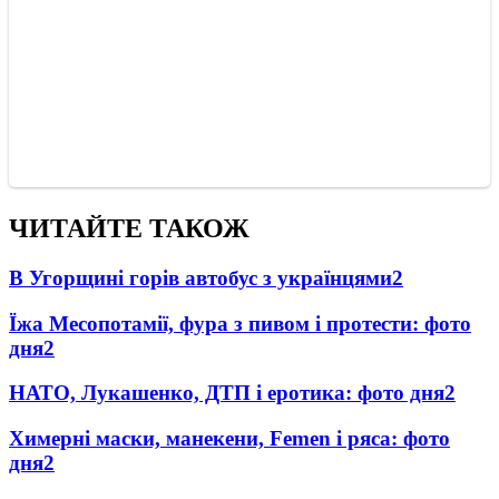
ЧИТАЙТЕ ТАКОЖ
В Угорщині горів автобус з українцями
2
Їжа Месопотамії, фура з пивом і протести: фото
дня
2
НАТО, Лукашенко, ДТП і еротика: фото дня
2
Химерні маски, манекени, Femen і ряса: фото
дня
2