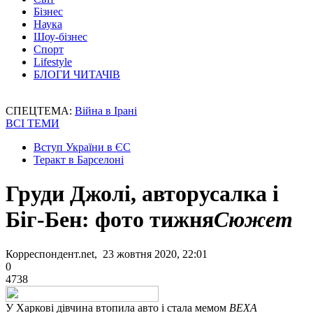
Бізнес
Наука
Шоу-бізнес
Спорт
Lifestyle
БЛОГИ ЧИТАЧІВ
СПЕЦТЕМА:
Війна в Ірані
ВСІ ТЕМИ
Вступ України в ЄС
Теракт в Барселоні
Груди Джолі, авторусалка і
Біг-Бен: фото тижня
Сюжет
Корреспондент.net, 23 жовтня 2020, 22:01
0
4738
У Харкові дівчина втопила авто і стала мемом
ВЕХА