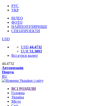
РУС
УКР
ВІДЕО
ФОТО
НАЙПОПУЛЯРНІШІ
СПЕЦПРОЕКТИ
USD
USD
44.4732
EUR
51.3093
Всі курси валют
44.4732
Авторизація
Пошук
RU
ВСІ РОЗДІЛИ
Головна
Україна
Місто
Світ