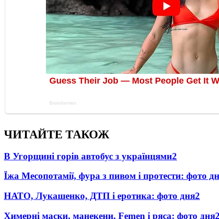
ЧИТАЙТЕ ТАКОЖ
В Угорщині горів автобус з українцями
2
Їжа Месопотамії, фура з пивом і протести: фото д
НАТО, Лукашенко, ДТП і еротика: фото дня
2
Химерні маски, манекени, Femen і ряса: фото дня