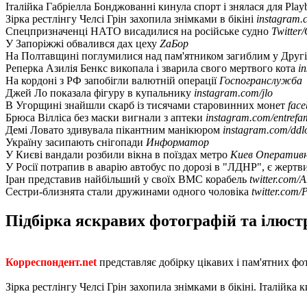
Італійка Габріелла Бонджованні кинула спорт і знялася для Pla
Зірка рестлінгу Челсі Грін захопила знімками в бікіні
instagram.
Спецпризначенці НАТО висадилися на російське судно
Twitte
У Запоріжжі обвалився дах цеху
ZаБор
На Полтавщині поглумилися над пам'ятником загиблим у Другі
Реперка Азилія Бенкс викопала і зварила свого мертвого кота
i
На кордоні з РФ запобігли валютній операції
Госпогранслужба
Джей Ло показала фігуру в купальнику
instagram.com/jlo
В Угорщині знайшли скарб із тисячами старовинних монет
fac
Брюса Вілліса без маски вигнали з аптеки
instagram.com/entref
Демі Ловато здивувала пікантним манікюром
instagram.com/ddl
Україну засипають снігопади
Информатор
У Києві вандали розбили вікна в поїздах метро
Киев Оператив
У Росії потрапив в аварію автобус по дорозі в "ЛДНР", є жертв
Іран представив найбільший у своїх ВМС корабель
twitter.com
Сестри-близнята стали дружинами одного чоловіка
twitter.com
Підбірка яскравих фотографій та ілюстра
Корреспондент.net
представляє добірку цікавих і пам'ятних фот
Зірка рестлінгу Челсі Грін захопила знімками в бікіні. Італійка к