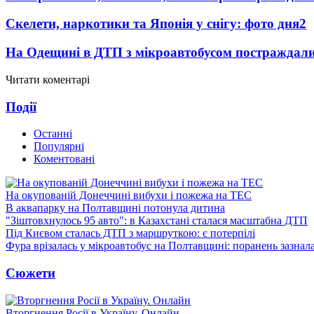
Скелети, наркотики та Японія у снігу: фото дня
2
На Одещині в ДТП з мікроавтобусом постраждали
Читати коментарі
Події
Останні
Популярні
Коментовані
На окупованій Донеччині вибухи і пожежа на ТЕС
В аквапарку на Полтавщині потонула дитина
"Зіштовхнулось 95 авто": в Казахстані сталася масштабна ДТП
Під Києвом сталась ДТП з маршруткою: є потерпілі
Фура врізалась у мікроавтобус на Полтавщині: поранень зазнал
Сюжети
Вторгнення Росії в Україну. Онлайн