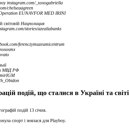
yboy
instagram.com/_xoxogabriella
com/chelseaagreen
r/Operation EUNAVFOR MED IRINI
й світовій
Нацполиция
nstagram.com/stories/azealiabanks
ebook.com/ferenczymuzeumicentrum
amososmx
ovato
ный
и
МВД РФ
/AmirIGM
/Ph_Obidon
цій подій, що сталися в Україні та світі 
ографій подій 13 січня.
инула спорт і знялася для Playboy.