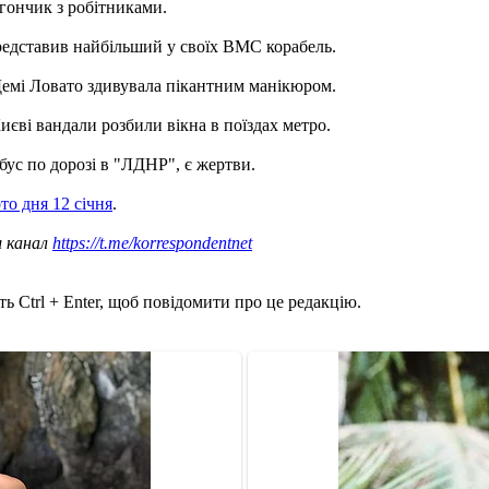
агончик з робітниками.
редставив найбільший у своїх ВМС корабель.
 Демі Ловато здивувала пікантним манікюром.
єві вандали розбили вікна в поїздах метро.
бус по дорозі в "ЛДНР", є жертви.
то дня 12 січня
.
ш канал
https://t.me/korrespondentnet
ь Ctrl + Enter, щоб повідомити про це редакцію.