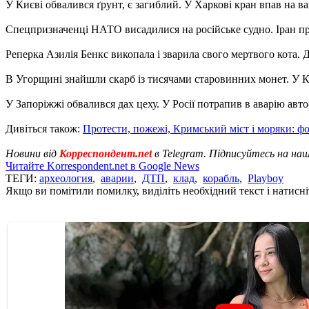
У Києві обвалився ґрунт, є загиблий. У Харкові кран впав на в
Спецпризначенці НАТО висадилися на російське судно. Іран п
Реперка Азилія Бенкс викопала і зварила свого мертвого кота.
В Угорщині знайшли скарб із тисячами старовинних монет. У Ки
У Запоріжжі обвалився дах цеху. У Росії потрапив в аварію авто
Дивіться також:
Протести, пожежі, Кримський міст і моряки: фо
Новини від
Корреспондент.net
в Telegram. Підписуйтесь на на
Читайте Korrespondent.net в Google News
ТЕГИ:
археология
,
аварии
,
ДТП
,
клад
,
корабль
,
Playboy
Якщо ви помітили помилку, виділіть необхідний текст і натисніт