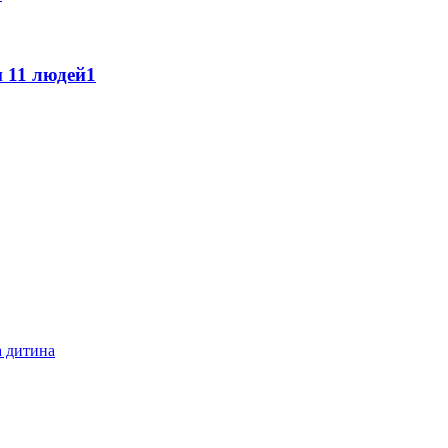
 11 людей
1
а дитина