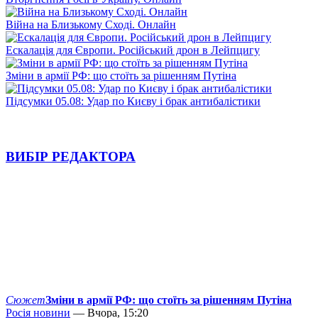
Війна на Близькому Сході. Онлайн
Ескалація для Європи. Російський дрон в Лейпцигу
Зміни в армії РФ: що стоїть за рішенням Путіна
Підсумки 05.08: Удар по Києву і брак антибалістики
ВИБІР РЕДАКТОРА
Сюжет
Зміни в армії РФ: що стоїть за рішенням Путіна
Росія новини
— Вчора, 15:20