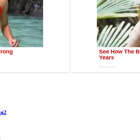
ня
2
2