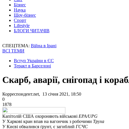
Бізнес
Наука
Шоу-бізнес
Спорт
Lifestyle
БЛОГИ ЧИТАЧІВ
СПЕЦТЕМА:
Війна в Ірані
ВСІ ТЕМИ
Вступ України в ЄС
Теракт в Барселоні
Скарб, аварії, снігопад і кора
Корреспондент.net, 13 січня 2021, 18:50
0
1878
Капітолій США охороняють військові
EPA/UPG
У Харкові кран впав на вагончик з робочими
Труха
У Києві обвалився ґрунт, є загиблий
ГСЧС