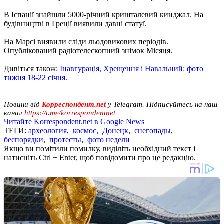
В Іспанії знайшли 5000-річний кришталевий кинджал. На
будівництві в Греції виявили давні статуї.
На Марсі виявили сліди льодовикових періодів.
Опублікований радіотелескопний знімок Місяця.
Дивіться також:
Інавгурація, Хрещення і Навальний: фото
тижня 18-22 січня
.
Новини від
Корреспондент.net
у Telegram. Підписуйтесь на наш
канал
https://t.me/korrespondentnet
Читайте Korrespondent.net в Google News
ТЕГИ:
археология
,
космос
,
Донецк
,
снегопады
,
беспорядки
,
протесты
,
фото недели
Якщо ви помітили помилку, виділіть необхідний текст і
натисніть Ctrl + Enter, щоб повідомити про це редакцію.