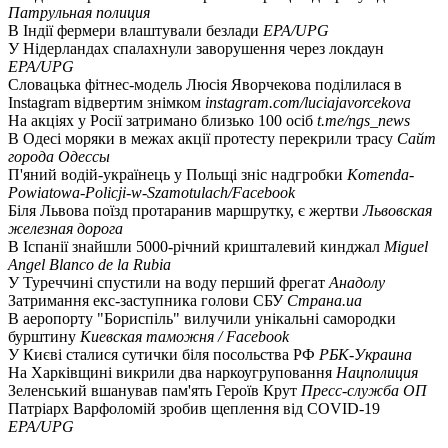
Патрульная полиция
В Індії фермери влаштували безлади
EPA/UPG
У Нідерландах спалахнули заворушення через локдаун
EPA/UPG
Словацька фітнес-модель Люсія Яворчекова поділилася в
Instagram відвертим знімком
instagram.com/luciajavorcekova
На акціях у Росії затримано близько 100 осіб
t.me/ngs_news
В Одесі моряки в межах акції протесту перекрили трасу
Сайт
города Одессы
П'яний водій-українець у Польщі зніс надгробки
Komenda-
Powiatowa-Policji-w-Szamotulach/Facebook
Біля Львова поїзд протаранив маршрутку, є жертви
Львовская
железная дорога
В Іспанії знайшли 5000-річний кришталевий кинджал
Miguel
Angel Blanco de la Rubia
У Туреччині спустили на воду перший фрегат
Анадолу
Затримання екс-заступника голови СБУ
Страна.ua
В аеропорту "Бориспіль" вилучили унікальні самородки
бурштину
Киевская таможня / Facebook
У Києві сталися сутички біля посольства РФ
РБК-Украина
На Харківщині викрили два наркоугруповання
Нацполиция
Зеленський вшанував пам'ять Героїв Крут
Пресс-служба ОП
Патріарх Варфоломій зробив щеплення від COVID-19
EPA/UPG