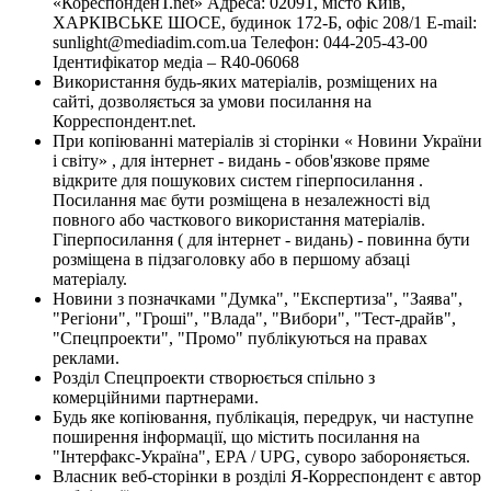
«КореспонденТ.net» Адреса: 02091, місто Київ,
ХАРКІВСЬКЕ ШОСЕ, будинок 172-Б, офіс 208/1 E-mail:
sunlight@mediadim.com.ua
Телефон: 044-205-43-00
Ідентифікатор медіа – R40-06068
Використання будь-яких матеріалів, розміщених на
сайті, дозволяється за умови посилання на
Корреспондент.net.
При копіюванні матеріалів зі сторінки « Новини України
і світу» , для інтернет - видань - обов'язкове пряме
відкрите для пошукових систем гіперпосилання .
Посилання має бути розміщена в незалежності від
повного або часткового використання матеріалів.
Гіперпосилання ( для інтернет - видань) - повинна бути
розміщена в підзаголовку або в першому абзаці
матеріалу.
Новини з позначками "Думка", "Експертиза", "Заява",
"Регіони", "Гроші", "Влада", "Вибори", "Тест-драйв",
"Спецпроекти", "Промо" публікуються на правах
реклами.
Розділ Спецпроекти створюється спільно з
комерційними партнерами.
Будь яке копіювання, публікація, передрук, чи наступне
поширення інформації, що містить посилання на
"Інтерфакс-Україна", EPA / UPG, суворо забороняється.
Власник веб-сторінки в розділі Я-Корреспондент є автор