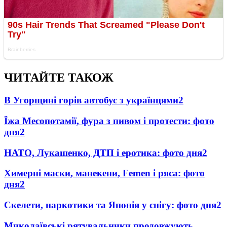
ЧИТАЙТЕ ТАКОЖ
В Угорщині горів автобус з українцями
2
Їжа Месопотамії, фура з пивом і протести: фото
дня
2
НАТО, Лукашенко, ДТП і еротика: фото дня
2
Химерні маски, манекени, Femen і ряса: фото
дня
2
Скелети, наркотики та Японія у снігу: фото дня
2
Миколаївські рятувальники продовжують