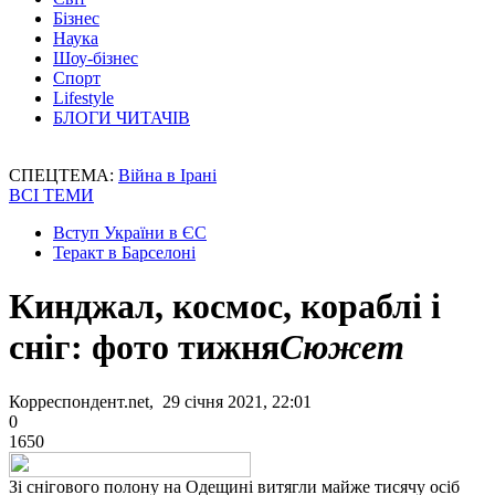
Бізнес
Наука
Шоу-бізнес
Спорт
Lifestyle
БЛОГИ ЧИТАЧІВ
СПЕЦТЕМА:
Війна в Ірані
ВСІ ТЕМИ
Вступ України в ЄС
Теракт в Барселоні
Кинджал, космос, кораблі і
сніг: фото тижня
Сюжет
Корреспондент.net, 29 січня 2021, 22:01
0
1650
Зі снігового полону на Одещині витягли майже тисячу осіб