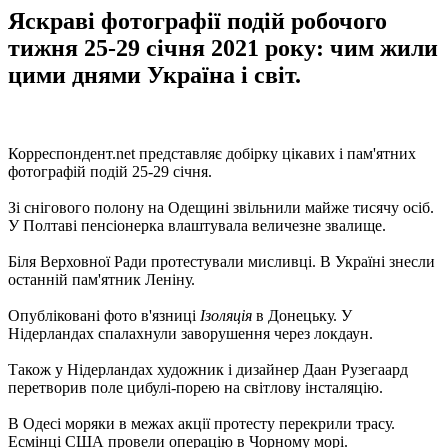
Яскраві фотографії подій робочого
тижня 25-29 січня 2021 року: чим жили
цими днями Україна і світ.
Корреспондент.net представляє добірку цікавих і пам'ятних
фотографій подій 25-29 січня.
Зі снігового полону на Одещині звільнили майже тисячу осіб.
У Полтаві пенсіонерка влаштувала величезне звалище.
Біля Верховної Ради протестували мисливці. В Україні знесли
останній пам'ятник Леніну.
Опубліковані фото в'язниці
Ізоляція
в Донецьку. У
Нідерландах спалахнули заворушення через локдаун.
Також у Нідерландах художник і дизайнер Даан Рузегаард
перетворив поле цибулі-порею на світлову інсталяцію.
В Одесі моряки в межах акції протесту перекрили трасу.
Есмінці США провели операцію в Чорному морі.