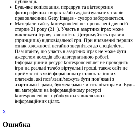
публікації.
Будь-яке копіювання, передрук та відтворення
фотографічних творів та/або аудіовізуальних творів
правовласника Getty Images - суворо забороняється.
Матеріали сайту korrespondent.net призначені для осіб
старше 21 року (21+). Участь в азартних іграх може
викликати ігрову залежність. Дотримуйтесь правил
(принципів) відповідальної гри. При виявленні перших
ознак залежності негайно зверніться до спеціаліста.
Пам'ятайте, що участь в азартних іграх не може бути
джерелом доходів або альтернативою роботі.
Інформаційний ресурс korrespondent.net не проводить
ігри на реальні та/або віртуальні гроші, також сайт не
приймає ні в якій формі оплату ставок та інших
платежів, які пов’язані/можуть бути пов’язані з
азартними іграми, букмекерами чи тоталізаторами. Будь-
які матеріали на інформаційному ресурсі
korrespondent.net публікуються виключно в
інформаційних цілях.
X
Ошибка