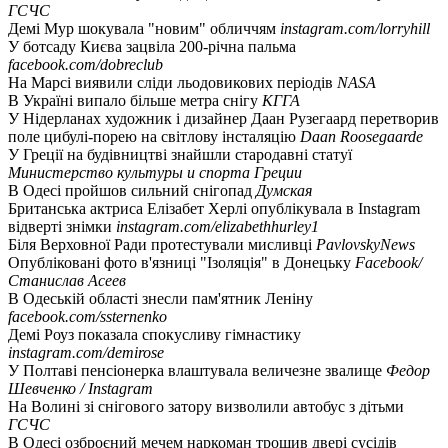
ГСЧС
Демі Мур шокувала "новим" обличчям
instagram.com/lorryhill
У ботсаду Києва зацвіла 200-річна пальма
facebook.com/dobreclub
На Марсі виявили сліди льодовикових періодів
NASA
В Україні випало більше метра снігу
КГГА
У Нідерланах художник і дизайнер Даан Рузегаард перетворив
поле цибулі-порею на світлову інсталяцію
Daan Roosegaarde
У Греції на будівництві знайшли стародавні статуї
Министерство культуры и спорта Греции
В Одесі пройшов сильний снігопад
Думская
Британська актриса Елізабет Херлі опублікувала в Instagram
відверті знімки
instagram.com/elizabethhurley1
Біля Верховної Ради протестували мисливці
PavlovskyNews
Опубліковані фото в'язниці "Ізоляція" в Донецьку
Facebook/
Станислав Асеев
В Одеській області знесли пам'ятник Леніну
facebook.com/ssternenko
Демі Роуз показала спокусливу гімнастику
instagram.com/demirose
У Полтаві пенсіонерка влаштувала величезне звалище
Федор
Шевченко / Instagram
На Волині зі снігового затору визволили автобус з дітьми
ГСЧС
В Одесі озброєний мечем наркоман трощив двері сусідів