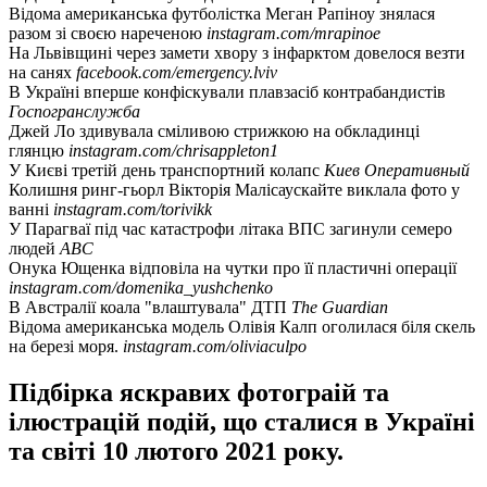
Відома американська футболістка Меган Рапіноу знялася
разом зі своєю нареченою
instagram.com/mrapinoe
На Львівщині через замети хвору з інфарктом довелося везти
на санях
facebook.com/emergency.lviv
В Україні вперше конфіскували плавзасіб контрабандистів
Госпогранслужба
Джей Ло здивувала сміливою стрижкою на обкладинці
глянцю
instagram.com/chrisappleton1
У Києві третій день транспортний колапс
Киев Оперативный
Колишня ринг-гьорл Вікторія Малісаускайте виклала фото у
ванні
instagram.com/torivikk
У Парагваї під час катастрофи літака ВПС загинули семеро
людей
ABC
Онука Ющенка відповіла на чутки про її пластичні операції
instagram.com/domenika_yushchenko
В Австралії коала "влаштувала" ДТП
The Guardian
Відома американська модель Олівія Калп оголилася біля скель
на березі моря.
instagram.com/oliviaculpo
Підбірка яскравих фотограій та
ілюстрацій подій, що сталися в Україні
та світі 10 лютого 2021 року.