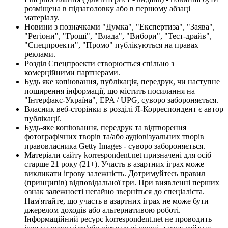
розміщена в підзаголовку або в першому абзаці
матеріалу.
Новини з позначками "Думка", "Експертиза", "Заява",
"Регіони", "Гроші", "Влада", "Вибори", "Тест-драйв",
"Спецпроекти", "Промо" публікуються на правах
реклами.
Розділ Спецпроекти створюється спільно з
комерційними партнерами.
Будь яке копіювання, публікація, передрук, чи наступне
поширення інформації, що містить посилання на
"Інтерфакс-Україна", EPA / UPG, суворо забороняється.
Власник веб-сторінки в розділі Я-Корреспондент є автор
публікації.
Будь-яке копіювання, передрук та відтворення
фотографічних творів та/або аудіовізуальних творів
правовласника Getty Images - суворо забороняється.
Матеріали сайту korrespondent.net призначені для осіб
старше 21 року (21+). Участь в азартних іграх може
викликати ігрову залежність. Дотримуйтесь правил
(принципів) відповідальної гри. При виявленні перших
ознак залежності негайно зверніться до спеціаліста.
Пам'ятайте, що участь в азартних іграх не може бути
джерелом доходів або альтернативою роботі.
Інформаційний ресурс korrespondent.net не проводить