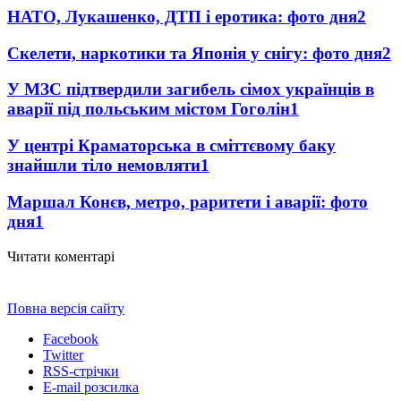
НАТО, Лукашенко, ДТП і еротика: фото дня
2
Скелети, наркотики та Японія у снігу: фото дня
2
У МЗС підтвердили загибель сімох українців в
аварії під польським містом Гоголін
1
У центрі Краматорська в сміттєвому баку
знайшли тіло немовляти
1
Маршал Конєв, метро, раритети і аварії: фото
дня
1
Читати коментарі
Повна версія сайту
Facebook
Twitter
RSS-стрічки
E-mail розсилка