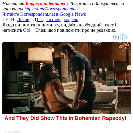
Новини від
Корреспондент.net
у Telegram. Підписуйтесь на
наш канал
https://t.me/korrespondentnet
Читайте Korrespondent.net в Google News
ТЕГИ:
Львов
,
ДТП
,
Гитлер
,
модель
Якщо ви помітили помилку, виділіть необхідний текст і
натисніть Ctrl + Enter, щоб повідомити про це редакцію.