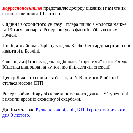
Корреспондент.net
представляє добірку цікавих і пам'ятних
фотографій подій 10 лютого.
Сидіння з особистого унітазу Гітлера пішло з молотка майже
за 19 тисяч доларів. Репер шокував фанатів збільшенням
грудей.
Поліція знайшла 25-річну модель Касію Ленхардт мертвою в її
квартирі в Берліні.
Словацька фітнес-модель поділилася "гарячими" фото. Онука
Ющенка відповіла на чутки про її пластичні операції.
Центр Львова залишився без води. У Вінницькій області
сталася масова ДТП.
Рокер зробив гітару зі скелета померлого дядька. У Туреччині
виявили древню схованку зі скарбами.
Дивіться також:
Ручка в голові, сніг, БТР і еро-лимони: фото
дня 9 лютого.