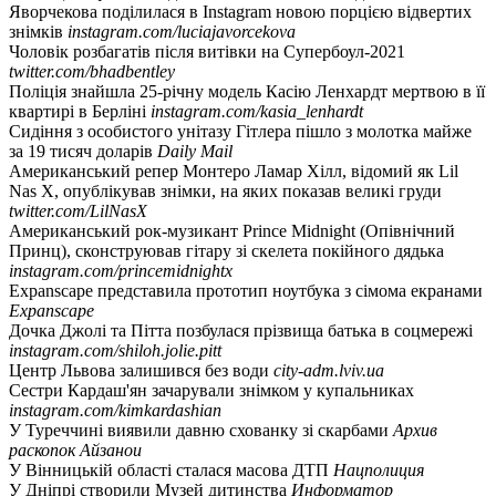
Яворчекова поділилася в Instagram новою порцією відвертих
знімків
instagram.com/luciajavorcekova
Чоловік розбагатів після витівки на Супербоул-2021
twitter.com/bhadbentley
Поліція знайшла 25-річну модель Касію Ленхардт мертвою в її
квартирі в Берліні
instagram.com/kasia_lenhardt
Сидіння з особистого унітазу Гітлера пішло з молотка майже
за 19 тисяч доларів
Daily Mail
Американський репер Монтеро Ламар Хілл, відомий як Lil
Nas X, опублікував знімки, на яких показав великі груди
twitter.com/LilNasX
Американський рок-музикант Prince Midnight (Опівнічний
Принц), сконструював гітару зі скелета покійного дядька
instagram.com/princemidnightx
Expanscape представила прототип ноутбука з сімома екранами
Expanscape
Дочка Джолі та Пітта позбулася прізвища батька в соцмережі
instagram.com/shiloh.jolie.pitt
Центр Львова залишився без води
city-adm.lviv.ua
Сестри Кардаш'ян зачарували знімком у купальниках
instagram.com/kimkardashian
У Туреччині виявили давню схованку зі скарбами
Архив
раскопок Айзанои
У Вінницькій області сталася масова ДТП
Нацполиция
У Дніпрі створили Музей дитинства
Информатор