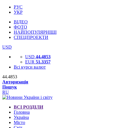
РУС
УКР
ВІДЕО
ФОТО
НАЙПОПУЛЯРНІШІ
СПЕЦПРОЕКТИ
USD
USD
44.4853
EUR
51.3357
Всі курси валют
44.4853
Авторизація
Пошук
RU
ВСІ РОЗДІЛИ
Головна
Україна
Місто
Світ