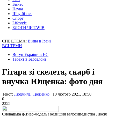
Бізнес
Наука
Шоу-бізнес
Спорт
Lifestyle
БЛОГИ ЧИТАЧІВ
СПЕЦТЕМА:
Війна в Ірані
ВСІ ТЕМИ
Вступ України в ЄС
Теракт в Барселоні
Гітара зі скелета, скарб і
внучка Ющенка: фото дня
Текст:
Людмила Троценко
, 10 лютого 2021, 18:50
0
2355
Словацька фітнес-модель і колишня велосипедистка Люсія