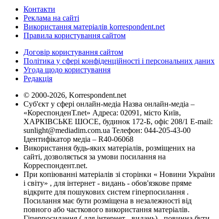
Контакти
Реклама на сайті
Використання матеріалів korrespondent.net
Правила користування сайтом
Договір користування сайтом
Політика у сфері конфіденційності і персональних даних
Угода щодо користування
Редакція
© 2000-2026, Korrespondent.net
Суб'єкт у сфері онлайн-медіа Назва онлайн-медіа –
«КореспонденТ.net» Адреса: 02091, місто Київ,
ХАРКІВСЬКЕ ШОСЕ, будинок 172-Б, офіс 208/1 E-mail:
sunlight@mediadim.com.ua
Телефон: 044-205-43-00
Ідентифікатор медіа – R40-06068
Використання будь-яких матеріалів, розміщених на
сайті, дозволяється за умови посилання на
Корреспондент.net.
При копіюванні матеріалів зі сторінки « Новини України
і світу» , для інтернет - видань - обов'язкове пряме
відкрите для пошукових систем гіперпосилання .
Посилання має бути розміщена в незалежності від
повного або часткового використання матеріалів.
Гіперпосилання ( для інтернет - видань) - повинна бути