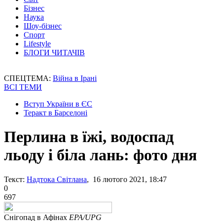
Бізнес
Наука
Шоу-бізнес
Спорт
Lifestyle
БЛОГИ ЧИТАЧІВ
СПЕЦТЕМА:
Війна в Ірані
ВСІ ТЕМИ
Вступ України в ЄС
Теракт в Барселоні
Перлина в їжі, водоспад
льоду і біла лань: фото дня
Текст:
Надтока Світлана
, 16 лютого 2021, 18:47
0
697
Снігопад в Афінах
EPA/UPG