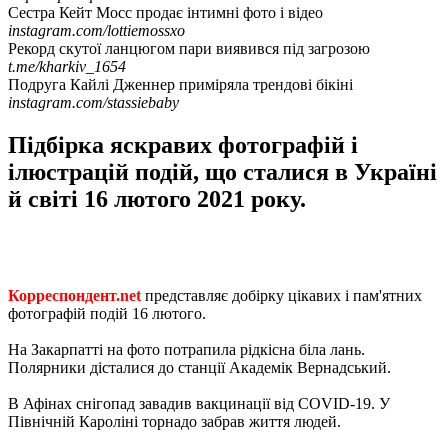
Сестра Кейт Мосс продає інтимні фото і відео
instagram.com/lottiemossxo
Рекорд скутої ланцюгом пари виявився під загрозою
t.me/kharkiv_1654
Подруга Кайлі Дженнер приміряла трендові бікіні
instagram.com/stassiebaby
Підбірка яскравих фотографій і
ілюстрацій подій, що сталися в Україні
й світі 16 лютого 2021 року.
Корреспондент.net
представляє добірку цікавих і пам'ятних
фотографій подій 16 лютого.
На Закарпатті на фото потрапила рідкісна біла лань.
Полярники дісталися до станції Академік Вернадський.
В Афінах снігопад завадив вакцинації від COVID-19. У
Північній Кароліні торнадо забрав життя людей.