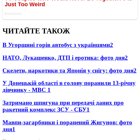
ЧИТАЙТЕ ТАКОЖ
В Угорщині горів автобус з українцями
2
НАТО, Лукашенко, ДТП і еротика: фото дня
2
Скелети, наркотики та Японія у снігу: фото дня
2
У Донецькій області в голову поранили 13-річну
дівчинку - МВС
1
Затримано шпигуна при передачі даних про
ракетний комплекс ЗСУ - СБУ
1
Мавпи-загарбники і поранений Жигунов: фото
дня
1