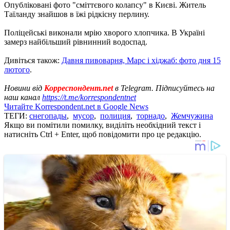
Опубліковані фото "сміттєвого колапсу" в Києві. Житель
Таїланду знайшов в їжі рідкісну перлину.
Поліцейські виконали мрію хворого хлопчика. В Україні
замерз найбільший рівнинний водоспад.
Дивіться також:
Давня пивоварня, Марс і хіджаб: фото дня 15
лютого
.
Новини від
Корреспондент.net
в Telegram. Підписуйтесь на
наш канал
https://t.me/korrespondentnet
Читайте Korrespondent.net в Google News
ТЕГИ:
снегопады
,
мусор
,
полиция
,
торнадо
,
Жемчужина
Якщо ви помітили помилку, виділіть необхідний текст і
натисніть Ctrl + Enter, щоб повідомити про це редакцію.