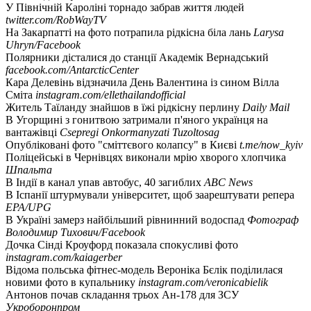
У Північній Кароліні торнадо забрав життя людей
twitter.com/RobWayTV
На Закарпатті на фото потрапила рідкісна біла лань
Larysa
Uhryn/Facebook
Полярники дісталися до станції Академік Вернадський
facebook.com/AntarcticCenter
Кара Делевінь відзначила День Валентина із сином Вілла
Сміта
instagram.com/ellethailandofficial
Житель Таїланду знайшов в їжі рідкісну перлину
Daily Mail
В Угорщині з гонитвою затримали п'яного українця на
вантажівці
Csepregi Onkormanyzati Tuzoltosag
Опубліковані фото "сміттєвого колапсу" в Києві
t.me/now_kyiv
Поліцейські в Чернівцях виконали мрію хворого хлопчика
Шпальта
В Індії в канал упав автобус, 40 загиблих
ABC News
В Іспанії штурмували університет, щоб заарештувати репера
EPA/UPG
В Україні замерз найбільший рівнинний водоспад
Фотограф
Володимир Тихович/Facebook
Дочка Сінді Кроуфорд показала спокусливі фото
instagram.com/kaiagerber
Відома польська фітнес-модель Вероніка Бєлік поділилася
новими фото в купальнику
instagram.com/veronicabielik
Антонов почав складання трьох Ан-178 для ЗСУ
Укроборонпром