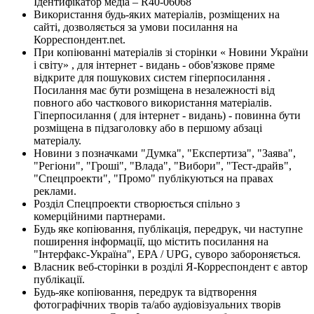
Ідентифікатор медіа – R40-06068
Використання будь-яких матеріалів, розміщених на
сайті, дозволяється за умови посилання на
Корреспондент.net.
При копіюванні матеріалів зі сторінки « Новини України
і світу» , для інтернет - видань - обов'язкове пряме
відкрите для пошукових систем гіперпосилання .
Посилання має бути розміщена в незалежності від
повного або часткового використання матеріалів.
Гіперпосилання ( для інтернет - видань) - повинна бути
розміщена в підзаголовку або в першому абзаці
матеріалу.
Новини з позначками "Думка", "Експертиза", "Заява",
"Регіони", "Гроші", "Влада", "Вибори", "Тест-драйв",
"Спецпроекти", "Промо" публікуються на правах
реклами.
Розділ Спецпроекти створюється спільно з
комерційними партнерами.
Будь яке копіювання, публікація, передрук, чи наступне
поширення інформації, що містить посилання на
"Інтерфакс-Україна", EPA / UPG, суворо забороняється.
Власник веб-сторінки в розділі Я-Корреспондент є автор
публікації.
Будь-яке копіювання, передрук та відтворення
фотографічних творів та/або аудіовізуальних творів