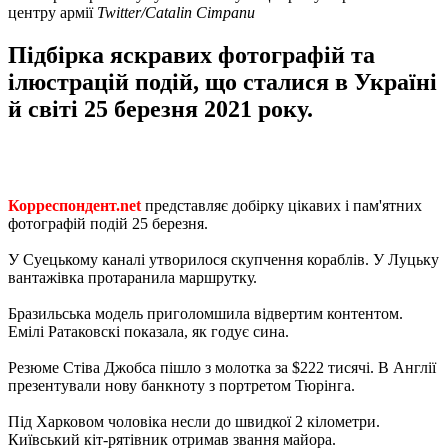
центру армії
Twitter/Catalin Cimpanu
Підбірка яскравих фотографій та
ілюстрацій подій, що сталися в Україні
й світі 25 березня 2021 року.
Корреспондент.net
представляє добірку цікавих і пам'ятних
фотографій подій 25 березня.
У Суецькому каналі утворилося скупчення кораблів. У Луцьку
вантажівка протаранила маршрутку.
Бразильська модель приголомшила відвертим контентом.
Емілі Ратаковскі показала, як годує сина.
Резюме Стіва Джобса пішло з молотка за $222 тисячі. В Англії
презентували нову банкноту з портретом Тюрінга.
Під Харковом чоловіка несли до швидкої 2 кілометри.
Київський кіт-рятівник отримав звання майора.