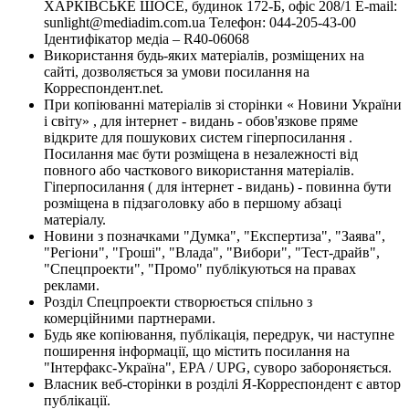
ХАРКІВСЬКЕ ШОСЕ, будинок 172-Б, офіс 208/1 E-mail:
sunlight@mediadim.com.ua
Телефон: 044-205-43-00
Ідентифікатор медіа – R40-06068
Використання будь-яких матеріалів, розміщених на
сайті, дозволяється за умови посилання на
Корреспондент.net.
При копіюванні матеріалів зі сторінки « Новини України
і світу» , для інтернет - видань - обов'язкове пряме
відкрите для пошукових систем гіперпосилання .
Посилання має бути розміщена в незалежності від
повного або часткового використання матеріалів.
Гіперпосилання ( для інтернет - видань) - повинна бути
розміщена в підзаголовку або в першому абзаці
матеріалу.
Новини з позначками "Думка", "Експертиза", "Заява",
"Регіони", "Гроші", "Влада", "Вибори", "Тест-драйв",
"Спецпроекти", "Промо" публікуються на правах
реклами.
Розділ Спецпроекти створюється спільно з
комерційними партнерами.
Будь яке копіювання, публікація, передрук, чи наступне
поширення інформації, що містить посилання на
"Інтерфакс-Україна", EPA / UPG, суворо забороняється.
Власник веб-сторінки в розділі Я-Корреспондент є автор
публікації.