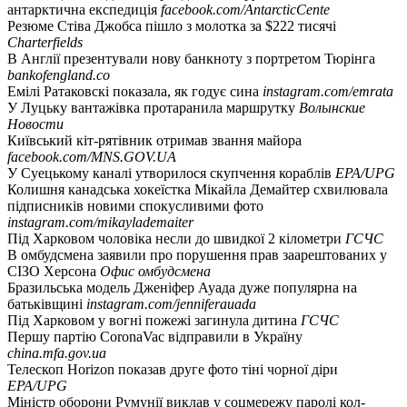
антарктична експедиція
facebook.com/AntarcticCente
Резюме Стіва Джобса пішло з молотка за $222 тисячі
Charterfields
В Англії презентували нову банкноту з портретом Тюрінга
bankofengland.co
Емілі Ратаковскі показала, як годує сина
instagram.com/emrata
У Луцьку вантажівка протаранила маршрутку
Волынские
Новости
Київський кіт-рятівник отримав звання майора
facebook.com/MNS.GOV.UA
У Суецькому каналі утворилося скупчення кораблів
EPA/UPG
Колишня канадська хокеїстка Мікайла Демайтер схвилювала
підписників новими спокусливими фото
instagram.com/mikaylademaiter
Під Харковом чоловіка несли до швидкої 2 кілометри
ГСЧС
В омбудсмена заявили про порушення прав заарештованих у
СІЗО Херсона
Офис омбудсмена
Бразильська модель Дженіфер Ауада дуже популярна на
батьківщині
instagram.com/jenniferauada
Під Харковом у вогні пожежі загинула дитина
ГСЧС
Першу партію CoronaVac відправили в Україну
china.mfa.gov.ua
Телескоп Horizon показав друге фото тіні чорної діри
EPA/UPG
Міністр оборони Румунії виклав у соцмережу паролі кол-