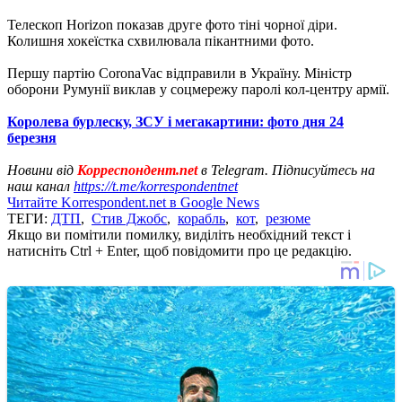
Телескоп Horizon показав друге фото тіні чорної діри.
Колишня хокеїстка схвилювала пікантними фото.
Першу партію CoronaVac відправили в Україну. Міністр
оборони Румунії виклав у соцмережу паролі кол-центру армії.
Королева бурлеску, ЗСУ і мегакартини: фото дня 24
березня
Новини від
Корреспондент.net
в Telegram. Підписуйтесь на
наш канал
https://t.me/korrespondentnet
Читайте Korrespondent.net в Google News
ТЕГИ:
ДТП
,
Стив Джобс
,
корабль
,
кот
,
резюме
Якщо ви помітили помилку, виділіть необхідний текст і
натисніть Ctrl + Enter, щоб повідомити про це редакцію.