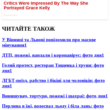
ЧИТАЙТЕ ТАКОЖ
У Вінниці та Львові повідомили про масове
мінування
1
ДТП, пожежі, вандали і коронавірус: фото дня
1
Голий протест, ресторан Тищенка і труни: фото
дня
1
ЛГБТ-поїзд, рабство і бікіні для чоловіків: фото
дня
1
Винищувач, тортури, пожежі і шахраї: фото дня
1
Перлина в їжі, водоспад льоду і біла лань: фото