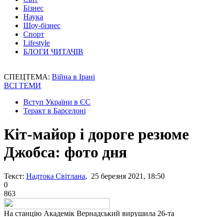
Бізнес
Наука
Шоу-бізнес
Спорт
Lifestyle
БЛОГИ ЧИТАЧІВ
СПЕЦТЕМА:
Війна в Ірані
ВСІ ТЕМИ
Вступ України в ЄС
Теракт в Барселоні
Кіт-майор і дороге резюме
Джобса: фото дня
Текст:
Надтока Світлана
, 25 березня 2021, 18:50
0
863
На станцію Академік Вернадський вирушила 26-та