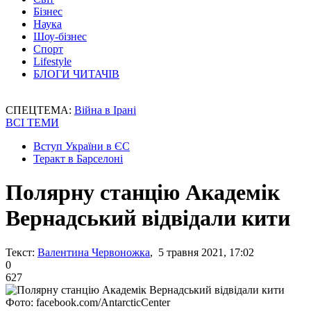
Бізнес
Наука
Шоу-бізнес
Спорт
Lifestyle
БЛОГИ ЧИТАЧІВ
СПЕЦТЕМА:
Війна в Ірані
ВСІ ТЕМИ
Вступ України в ЄС
Теракт в Барселоні
Полярну станцію Академік
Вернадський відвідали кити
Текст:
Валентина Червоножка
, 5 травня 2021, 17:02
0
627
Фото: facebook.com/AntarcticCenter