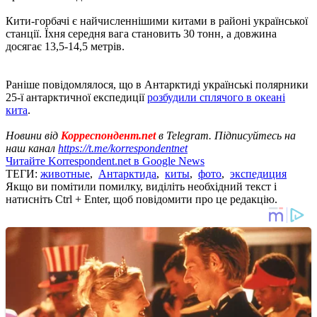
Кити-горбачі є найчисленнішими китами в районі української
станції. Їхня середня вага становить 30 тонн, а довжина
досягає 13,5-14,5 метрів.
Раніше повідомлялося, що в Антарктиді українські полярники
25-ї антарктичної експедиції
розбудили сплячого в океані
кита
.
Новини від
Корреспондент.net
в Telegram. Підписуйтесь на
наш канал
https://t.me/korrespondentnet
Читайте Korrespondent.net в Google News
ТЕГИ:
животные
,
Антарктида
,
киты
,
фото
,
экспедиция
Якщо ви помітили помилку, виділіть необхідний текст і
натисніть Ctrl + Enter, щоб повідомити про це редакцію.