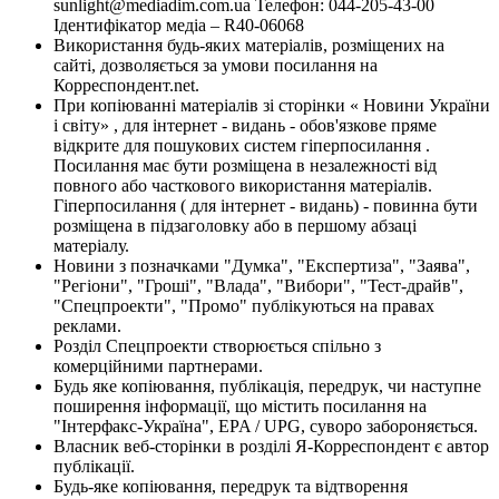
sunlight@mediadim.com.ua
Телефон: 044-205-43-00
Ідентифікатор медіа – R40-06068
Використання будь-яких матеріалів, розміщених на
сайті, дозволяється за умови посилання на
Корреспондент.net.
При копіюванні матеріалів зі сторінки « Новини України
і світу» , для інтернет - видань - обов'язкове пряме
відкрите для пошукових систем гіперпосилання .
Посилання має бути розміщена в незалежності від
повного або часткового використання матеріалів.
Гіперпосилання ( для інтернет - видань) - повинна бути
розміщена в підзаголовку або в першому абзаці
матеріалу.
Новини з позначками "Думка", "Експертиза", "Заява",
"Регіони", "Гроші", "Влада", "Вибори", "Тест-драйв",
"Спецпроекти", "Промо" публікуються на правах
реклами.
Розділ Спецпроекти створюється спільно з
комерційними партнерами.
Будь яке копіювання, публікація, передрук, чи наступне
поширення інформації, що містить посилання на
"Інтерфакс-Україна", EPA / UPG, суворо забороняється.
Власник веб-сторінки в розділі Я-Корреспондент є автор
публікації.
Будь-яке копіювання, передрук та відтворення