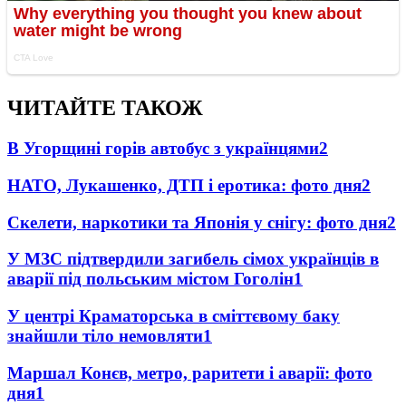
ЧИТАЙТЕ ТАКОЖ
В Угорщині горів автобус з українцями
2
НАТО, Лукашенко, ДТП і еротика: фото дня
2
Скелети, наркотики та Японія у снігу: фото дня
2
У МЗС підтвердили загибель сімох українців в
аварії під польським містом Гоголін
1
У центрі Краматорська в сміттєвому баку
знайшли тіло немовляти
1
Маршал Конєв, метро, раритети і аварії: фото
дня
1