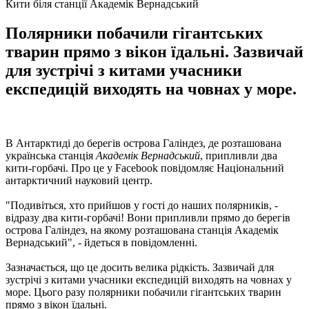
Кити біля станції Академік Вернадський
Полярники побачили гігантських
тварин прямо з вікон їдальні. Зазвичай
для зустрічі з китами учасники
експедицій виходять на човнах у море.
В Антарктиді до берегів острова Галіндез, де розташована
українська станція
Академік Вернадський
, припливли два
кити-горбачі. Про це у Facebook повідомляє Національний
антарктичний науковий центр.
"Подивіться, хто прийшов у гості до наших полярників, -
відразу два кити-горбачі! Вони припливли прямо до берегів
острова Галіндез, на якому розташована станція Академік
Вернадський", - йдеться в повідомленні.
Зазначається, що це досить велика рідкість. Зазвичай для
зустрічі з китами учасники експедицій виходять на човнах у
море. Цього разу полярники побачили гігантських тварин
прямо з вікон їдальні.