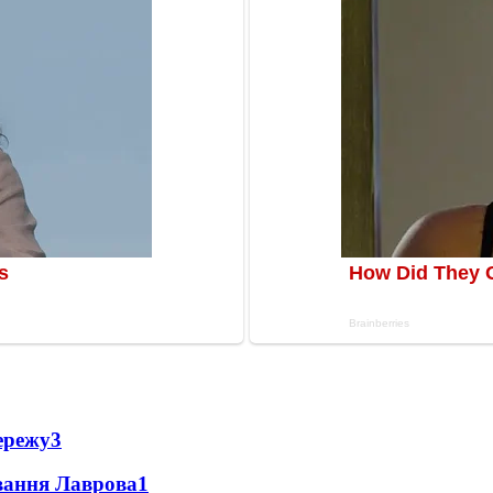
ережу
3
вання Лаврова
1