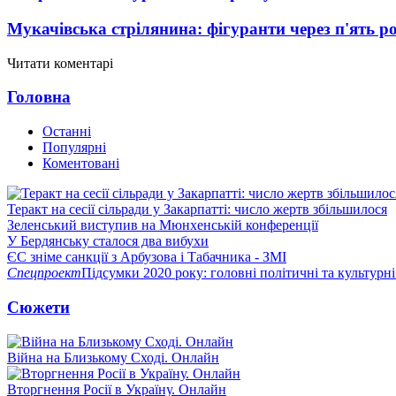
Мукачівська стрілянина: фігуранти через п'ять ро
Читати коментарі
Головна
Останні
Популярні
Коментовані
Теракт на сесії сільради у Закарпатті: число жертв збільшилося
Зеленський виступив на Мюнхенській конференції
У Бердянську сталося два вибухи
ЄС зніме санкції з Арбузова і Табачника - ЗМІ
Спецпроект
Підсумки 2020 року: головні політичні та культурні
Сюжети
Війна на Близькому Сході. Онлайн
Вторгнення Росії в Україну. Онлайн