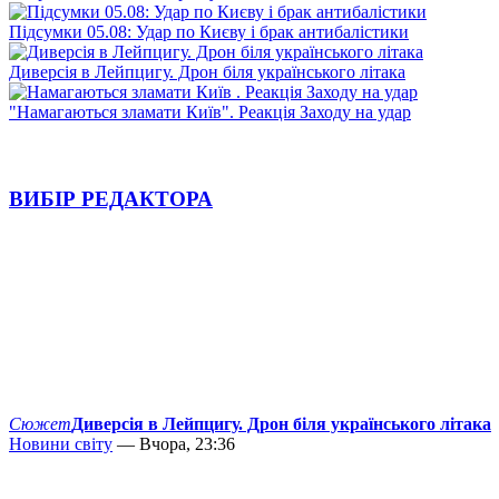
Підсумки 05.08: Удар по Києву і брак антибалістики
Диверсія в Лейпцигу. Дрон біля українського літака
"Намагаються зламати Київ". Реакція Заходу на удар
ВИБІР РЕДАКТОРА
Сюжет
Диверсія в Лейпцигу. Дрон біля українського літака
Новини світу
— Вчора, 23:36