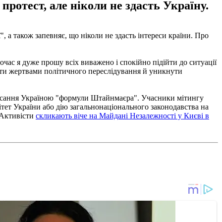
ротест, але ніколи не здасть Україну.
, а також запевняє, що ніколи не здасть інтереси країни. Про
очас я дуже прошу всіх виважено і спокійно підійти до ситуації
стати жертвами політичного переслідування й уникнути
сання Україною "формули Штайнмаєра". Учасники мітингу
ітет України або дію загальнонаціонального законодавства на
 Активісти
скликають віче на Майдані Незалежності у Києві в