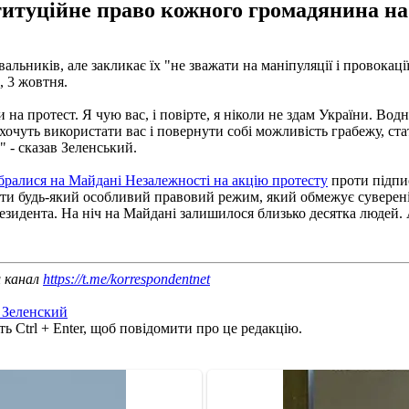
итуційне право кожного громадянина на п
ників, але закликає їх "не зважати на маніпуляції і провокації"
, 3 жовтня.
 протест. Я чую вас, і повірте, я ніколи не здам України. Водн
же хочуть використати вас і повернути собі можливість грабежу, 
" - сказав Зеленський.
ібралися на Майдані Незалежності на акцію протесту
проти підпи
онити будь-який особливий правовий режим, який обмежує суверен
президента. На ніч на Майдані залишилося близько десятка людей.
ш канал
https://t.me/korrespondentnet
 Зеленский
ь Ctrl + Enter, щоб повідомити про це редакцію.