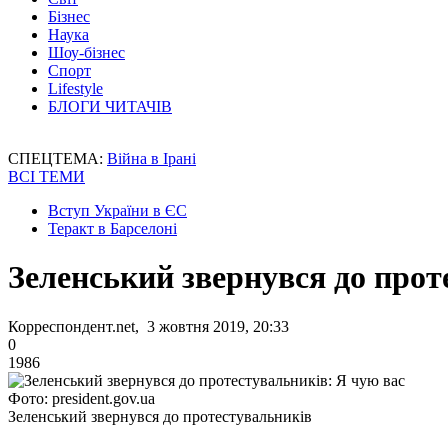
Бізнес
Наука
Шоу-бізнес
Спорт
Lifestyle
БЛОГИ ЧИТАЧІВ
СПЕЦТЕМА:
Війна в Ірані
ВСІ ТЕМИ
Вступ України в ЄС
Теракт в Барселоні
Зеленський звернувся до прот
Корреспондент.net, 3 жовтня 2019, 20:33
0
1986
Фото: president.gov.ua
Зеленський звернувся до протестувальників