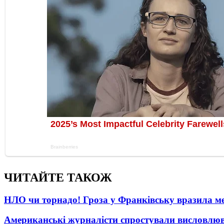
ЧИТАЙТЕ ТАКОЖ
НЛО чи торнадо! Гроза у Франківську вразила м
Американські журналісти спростували висловлю