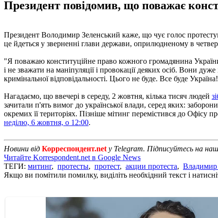
Президент повідомив, що поважає конст
Президент Володимир Зеленський каже, що чує голос протестуваль
це йдеться у зверненні глави держави, оприлюдненому в четвер
"Я поважаю конституційне право кожного громадянина України на
і не зважати на маніпуляції і провокації деяких осіб. Вони ду
кримінальної відповідальності. Цього не буде. Все буде Україна!
Нагадаємо, що ввечері в середу, 2 жовтня, кілька тисяч людей
з
зачитали п'ять вимог до української влади, серед яких: забор
окремих її територіях. Пізніше мітинг перемістився до Офісу 
неділю, 6 жовтня, о 12:00
.
Новини від
Корреспондент.net
у Telegram. Підписуйтесь на на
Читайте Korrespondent.net в Google News
ТЕГИ:
митинг
,
протесты
,
протест
,
акции протеста
,
Владимир
Якщо ви помітили помилку, виділіть необхідний текст і натисніт