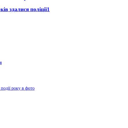
ків здалися поліції
1
 події року в фото