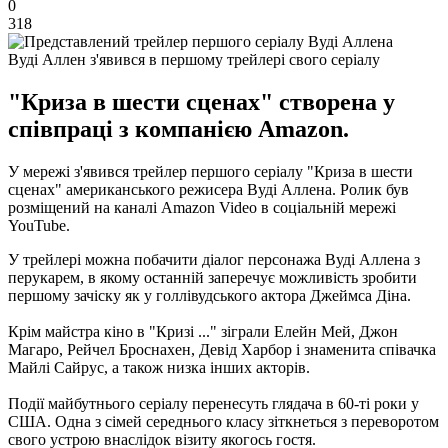
0
318
Вуді Аллен з'явився в першому трейлері свого серіалу
"Криза в шести сценах" створена у
співпраці з компанією Amazon.
У мережі з'явився трейлер першого серіалу "Криза в шести
сценах" американського режисера Вуді Аллена.
Ролик був
розміщений на каналі Amazon Video в соціальній мережі
YouTube.
У трейлері можна побачити діалог персонажа Вуді Аллена з
перукарем, в якому останній заперечує можливість зробити
першому зачіску як у голлівудського актора Джеймса Діна.
Крім майстра кіно в "Кризі ..." зіграли Елейн Мей, Джон
Магаро, Рейчел Броснахен, Девід Харбор і знаменита співачка
Майлі Сайрус, а також низка інших акторів.
Події майбутнього серіалу перенесуть глядача в 60-ті роки у
США.
Одна з сімей середнього класу зіткнеться з переворотом
свого устрою внаслідок візиту якогось гостя.