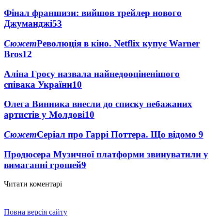
Фінал франшизи: вийшов трейлер нового
Джуманджі
53
Сюжет
Революція в кіно. Netflix купує Warner
Bros
12
Аліна Гросу назвала найнедооціненішого
співака України
10
Олега Винника внесли до списку небажаних
артистів у Молдові
10
Сюжет
Серіал про Гаррі Поттера. Що відомо
9
Продюсера Музичної платформи звинуватили у
вимаганні грошей
9
Читати коментарі
Повна версія сайту