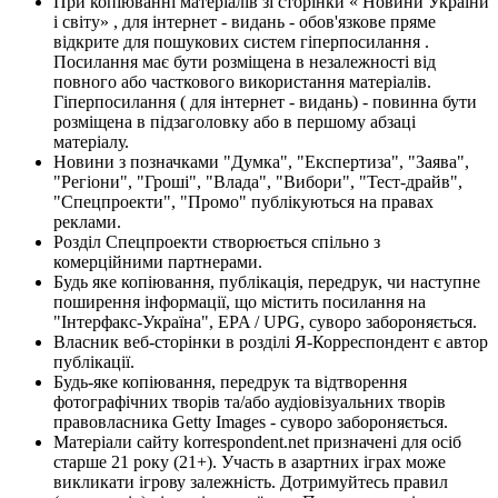
При копіюванні матеріалів зі сторінки « Новини України
і світу» , для інтернет - видань - обов'язкове пряме
відкрите для пошукових систем гіперпосилання .
Посилання має бути розміщена в незалежності від
повного або часткового використання матеріалів.
Гіперпосилання ( для інтернет - видань) - повинна бути
розміщена в підзаголовку або в першому абзаці
матеріалу.
Новини з позначками "Думка", "Експертиза", "Заява",
"Регіони", "Гроші", "Влада", "Вибори", "Тест-драйв",
"Спецпроекти", "Промо" публікуються на правах
реклами.
Розділ Спецпроекти створюється спільно з
комерційними партнерами.
Будь яке копіювання, публікація, передрук, чи наступне
поширення інформації, що містить посилання на
"Інтерфакс-Україна", EPA / UPG, суворо забороняється.
Власник веб-сторінки в розділі Я-Корреспондент є автор
публікації.
Будь-яке копіювання, передрук та відтворення
фотографічних творів та/або аудіовізуальних творів
правовласника Getty Images - суворо забороняється.
Матеріали сайту korrespondent.net призначені для осіб
старше 21 року (21+). Участь в азартних іграх може
викликати ігрову залежність. Дотримуйтесь правил