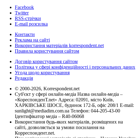
Facebook
Twitter
RSS-стрічки
E-mail розсилка
Контакти
Реклама на сайті
Використання матеріалів korrespondent.net
Правила користування сайтом
Договір користування сайтом
Політика у сфері конфіденційності і персональних даних
Угода щодо користування
Редакція
© 2000-2026, Korrespondent.net
Суб'єкт у сфері онлайн-медіа Назва онлайн-медіа –
«КореспонденТ.net» Адреса: 02091, місто Київ,
ХАРКІВСЬКЕ ШОСЕ, будинок 172-Б, офіс 208/1 E-mail:
sunlight@mediadim.com.ua
Телефон: 044-205-43-00
Ідентифікатор медіа – R40-06068
Використання будь-яких матеріалів, розміщених на
сайті, дозволяється за умови посилання на
Корреспондент.net.