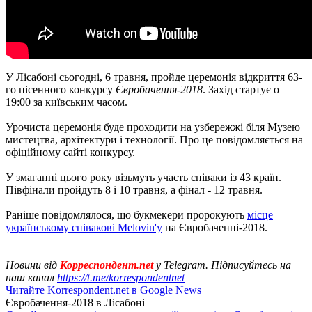
У Лісабоні сьогодні, 6 травня, пройде церемонія відкриття 63-
го пісенного конкурсу
Євробачення-2018
. Захід стартує о
19:00 за київським часом.
Урочиста церемонія буде проходити на узбережжі біля Музею
мистецтва, архітектури і технології. Про це повідомляється на
офіційному сайті конкурсу.
У змаганні цього року візьмуть участь співаки із 43 країн.
Півфінали пройдуть 8 і 10 травня, а фінал - 12 травня.
Раніше повідомлялося, що букмекери пророкують
місце
українському співакові Melovin'y
на Євробаченні-2018.
Новини від
Корреспондент.net
у Telegram. Підписуйтесь на
наш канал
https://t.me/korrespondentnet
Читайте Korrespondent.net в Google News
Євробачення-2018 в Лісабоні