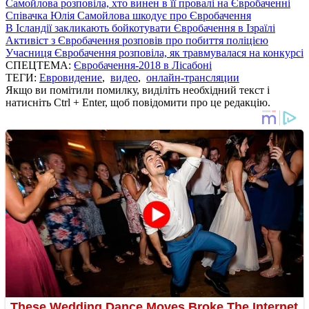
Самойлова розповіла, хто винен в її провалі на Євробаченні
Співачка Юлія Самойлова шкодує про Євробачення
В Ісландії закликають бойкотувати Євробачення в Ізраїлі
Активіст з Євробачення розповів про побиття поліцією
Учасниця Євробачення розповіла, як травмувалася на конкурсі
СПЕЦТЕМА:
Євробачення-2018 в Лісабоні
ТЕГИ:
Евровидение
,
видео
,
онлайн-трансляции
Якщо ви помітили помилку, виділіть необхідний текст і
натисніть Ctrl + Enter, щоб повідомити про це редакцію.