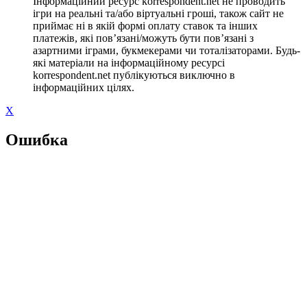
Інформаційний ресурс korrespondent.net не проводить
ігри на реальні та/або віртуальні гроші, також сайт не
приймає ні в якій формі оплату ставок та інших
платежів, які пов’язані/можуть бути пов’язані з
азартними іграми, букмекерами чи тоталізаторами. Будь-
які матеріали на інформаційному ресурсі
korrespondent.net публікуються виключно в
інформаційних цілях.
X
Ошибка