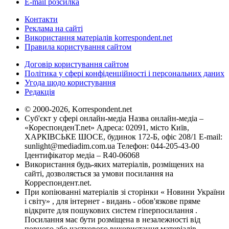
E-mail розсилка
Контакти
Реклама на сайті
Використання матеріалів korrespondent.net
Правила користування сайтом
Договір користування сайтом
Політика у сфері конфіденційності і персональних даних
Угода щодо користування
Редакція
© 2000-2026, Korrespondent.net
Суб'єкт у сфері онлайн-медіа Назва онлайн-медіа –
«КореспонденТ.net» Адреса: 02091, місто Київ,
ХАРКІВСЬКЕ ШОСЕ, будинок 172-Б, офіс 208/1 E-mail:
sunlight@mediadim.com.ua
Телефон: 044-205-43-00
Ідентифікатор медіа – R40-06068
Використання будь-яких матеріалів, розміщених на
сайті, дозволяється за умови посилання на
Корреспондент.net.
При копіюванні матеріалів зі сторінки « Новини України
і світу» , для інтернет - видань - обов'язкове пряме
відкрите для пошукових систем гіперпосилання .
Посилання має бути розміщена в незалежності від
повного або часткового використання матеріалів.