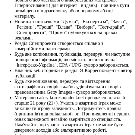
Гіперпосилання ( для інтернет - видань) - повинна бути
розміщена в підзаголовку або в першому абзаці
матеріалу.
Новини з позначками "Думка", "Експертиза", "Заява",
"Регіони", "Гроші", "Влада", "Вибори", "Тест-драйв",
"Спецпроекти", "Промо" публікуються на правах
реклами.
Розділ Спецпроекти створюється спільно з
комерційними партнерами.
Будь яке копіювання, публікація, передрук, чи наступне
поширення інформації, що містить посилання на
"Інтерфакс-Україна", EPA / UPG, суворо забороняється.
Власник веб-сторінки в розділі Я-Корреспондент є автор
публікації.
Будь-яке копіювання, передрук та відтворення
фотографічних творів та/або аудіовізуальних творів
правовласника Getty Images - суворо забороняється.
Матеріали сайту korrespondent.net призначені для осіб
старше 21 року (21+). Участь в азартних іграх може
викликати ігрову залежність. Дотримуйтесь правил
(принципів) відповідальної гри. При виявленні перших
ознак залежності негайно зверніться до спеціаліста.
Пам'ятайте, що участь в азартних іграх не може бути
джерелом доходів або альтернативою роботі.