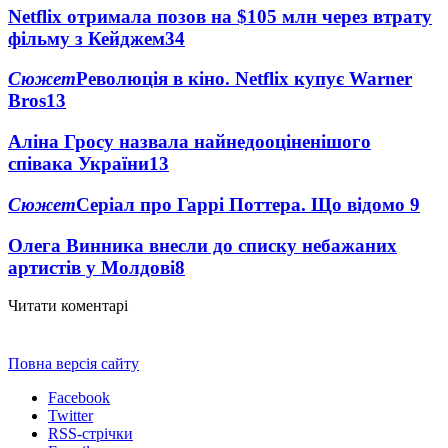
Netflix отримала позов на $105 млн через втрату
фільму з Кейджем
34
Сюжет
Революція в кіно. Netflix купує Warner
Bros
13
Аліна Гросу назвала найнедооціненішого
співака України
13
Сюжет
Серіал про Гаррі Поттера. Що відомо
9
Олега Винника внесли до списку небажаних
артистів у Молдові
8
Читати коментарі
Повна версія сайту
Facebook
Twitter
RSS-стрічки