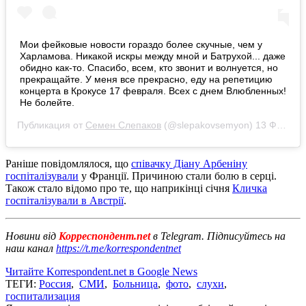
Мои фейковые новости гораздо более скучные, чем у
Харламова. Никакой искры между мной и Батрухой... даже
обидно как-то. Спасибо, всем, кто звонит и волнуется, но
прекращайте. У меня все прекрасно, еду на репетицию
концерта в Крокусе 17 февраля. Всех с днем Влюбленных!
Не болейте.
Публикация от
Семен Слепаков
(@slepakovsemyon)
13 Фев 2019 в 10:28 PST
Раніше повідомлялося, що
співачку Діану Арбеніну
госпіталізували
у Франції. Причиною стали болю в серці.
Також стало відомо про те, що наприкінці січня
Кличка
госпіталізували в Австрії
.
Новини від
Корреспондент.net
в Telegram. Підписуйтесь на
наш канал
https://t.me/korrespondentnet
Читайте Korrespondent.net в Google News
ТЕГИ:
Россия
,
СМИ
,
Больница
,
фото
,
слухи
,
госпитализация