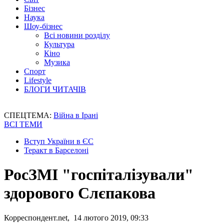
Бізнес
Наука
Шоу-бізнес
Всі новини розділу
Культура
Кіно
Музика
Спорт
Lifestyle
БЛОГИ ЧИТАЧІВ
СПЕЦТЕМА:
Війна в Ірані
ВСІ ТЕМИ
Вступ України в ЄС
Теракт в Барселоні
РосЗМІ "госпіталізували"
здорового Слєпакова
Корреспондент.net, 14 лютого 2019, 09:33