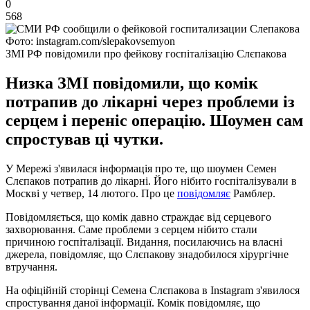
0
568
Фото: instagram.com/slepakovsemyon
ЗМІ РФ повідомили про фейкову госпіталізацію Слєпакова
Низка ЗМІ повідомили, що комік
потрапив до лікарні через проблеми із
серцем і переніс операцію. Шоумен сам
спростував ці чутки.
У Мережі з'явилася інформація про те, що шоумен Семен
Слєпаков потрапив до лікарні. Його нібито госпіталізували в
Москві у четвер, 14 лютого. Про це
повідомляє
Рамблер.
Повідомляється, що комік давно страждає від серцевого
захворювання. Саме проблеми з серцем нібито стали
причиною госпіталізації. Видання, посилаючись на власні
джерела, повідомляє, що Слєпакову знадобилося хірургічне
втручання.
На офіційній сторінці Семена Слєпакова в Instagram з'явилося
спростування даної інформації. Комік повідомляє, що