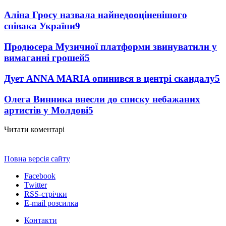
Аліна Гросу назвала найнедооціненішого
співака України
9
Продюсера Музичної платформи звинуватили у
вимаганні грошей
5
Дует ANNA MARIA опинився в центрі скандалу
5
Олега Винника внесли до списку небажаних
артистів у Молдові
5
Читати коментарі
Повна версія сайту
Facebook
Twitter
RSS-стрічки
E-mail розсилка
Контакти