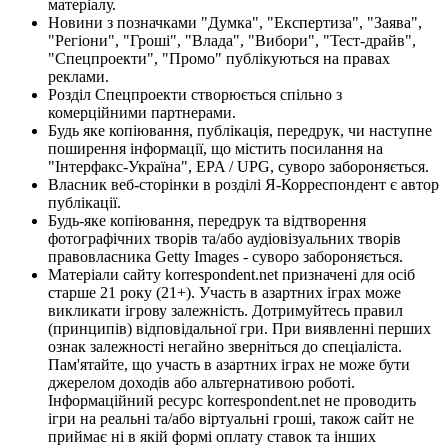
матеріалу.
Новини з позначками "Думка", "Експертиза", "Заява",
"Регіони", "Гроші", "Влада", "Вибори", "Тест-драйв",
"Спецпроекти", "Промо" публікуються на правах
реклами.
Розділ Спецпроекти створюється спільно з
комерційними партнерами.
Будь яке копіювання, публікація, передрук, чи наступне
поширення інформації, що містить посилання на
"Інтерфакс-Україна", EPA / UPG, суворо забороняється.
Власник веб-сторінки в розділі Я-Корреспондент є автор
публікації.
Будь-яке копіювання, передрук та відтворення
фотографічних творів та/або аудіовізуальних творів
правовласника Getty Images - суворо забороняється.
Матеріали сайту korrespondent.net призначені для осіб
старше 21 року (21+). Участь в азартних іграх може
викликати ігрову залежність. Дотримуйтесь правил
(принципів) відповідальної гри. При виявленні перших
ознак залежності негайно зверніться до спеціаліста.
Пам'ятайте, що участь в азартних іграх не може бути
джерелом доходів або альтернативою роботі.
Інформаційний ресурс korrespondent.net не проводить
ігри на реальні та/або віртуальні гроші, також сайт не
приймає ні в якій формі оплату ставок та інших