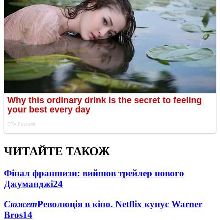
ЧИТАЙТЕ ТАКОЖ
Фінал франшизи: вийшов трейлер нового
Джуманджі
24
Сюжет
Революція в кіно. Netflix купує Warner
Bros
14