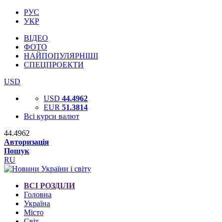
РУС
УКР
ВІДЕО
ФОТО
НАЙПОПУЛЯРНІШІ
СПЕЦПРОЕКТИ
USD
USD
44.4962
EUR
51.3814
Всі курси валют
44.4962
Авторизація
Пошук
RU
ВСІ РОЗДІЛИ
Головна
Україна
Місто
Світ