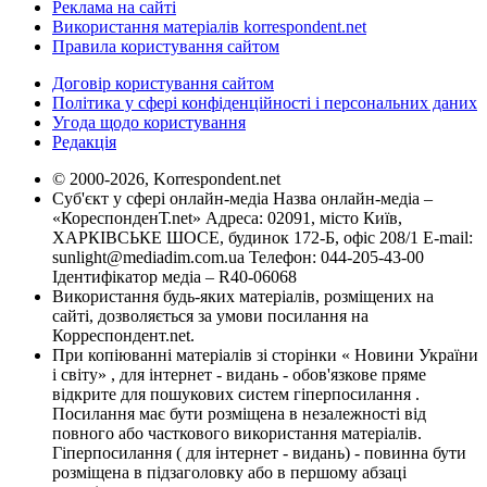
Реклама на сайті
Використання матеріалів korrespondent.net
Правила користування сайтом
Договір користування сайтом
Політика у сфері конфіденційності і персональних даних
Угода щодо користування
Редакція
© 2000-2026, Korrespondent.net
Суб'єкт у сфері онлайн-медіа Назва онлайн-медіа –
«КореспонденТ.net» Адреса: 02091, місто Київ,
ХАРКІВСЬКЕ ШОСЕ, будинок 172-Б, офіс 208/1 E-mail:
sunlight@mediadim.com.ua
Телефон: 044-205-43-00
Ідентифікатор медіа – R40-06068
Використання будь-яких матеріалів, розміщених на
сайті, дозволяється за умови посилання на
Корреспондент.net.
При копіюванні матеріалів зі сторінки « Новини України
і світу» , для інтернет - видань - обов'язкове пряме
відкрите для пошукових систем гіперпосилання .
Посилання має бути розміщена в незалежності від
повного або часткового використання матеріалів.
Гіперпосилання ( для інтернет - видань) - повинна бути
розміщена в підзаголовку або в першому абзаці