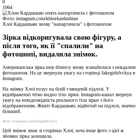
0
1064
Фото: instagram.com/khloekardashian
Хлої Кардашьян знову "напартачила" з фотошопом
Зірка відкоригувала свою фігуру, а
після того, як її "спалили" на
фотошопі, видалила знімок.
Американська зірка шоу-бізнесу знову зганьбилася з невдалим
фотошопом. На це звернули увагу на сторінці fakegirlsfvckya в
Instagram.
На знімку Хлої позує на білій глянцевій підлозі. У
відображенні чітко видно тіло зірки. Instagram-канал звернув
увагу на невідповідність реального тіла зірки з його
відображенням. Живіт Кардашьян, відбитий на підлозі, значно
більший.
Фото: instagram.com/fakegirlsfvckya
Цей знімок зник зі сторінки Хлої, хоча інше фото з цієї ж
зйомки зірка залишила.