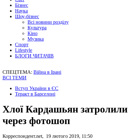
Бізнес
Наука
Шоу-бізнес
Всі новини розділу
Культура
Кіно
Музика
Спорт
Lifestyle
БЛОГИ ЧИТАЧІВ
СПЕЦТЕМА:
Війна в Ірані
ВСІ ТЕМИ
Вступ України в ЄС
Теракт в Барселоні
Хлої Кардашьян затролили
через фотошоп
Корреспондент.net, 19 лютого 2019, 11:50