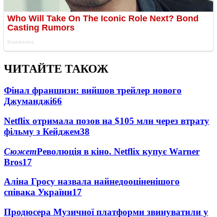
ЧИТАЙТЕ ТАКОЖ
Фінал франшизи: вийшов трейлер нового
Джуманджі
66
Netflix отримала позов на $105 млн через втрату
фільму з Кейджем
38
Сюжет
Революція в кіно. Netflix купує Warner
Bros
17
Аліна Гросу назвала найнедооціненішого
співака України
17
Продюсера Музичної платформи звинуватили у