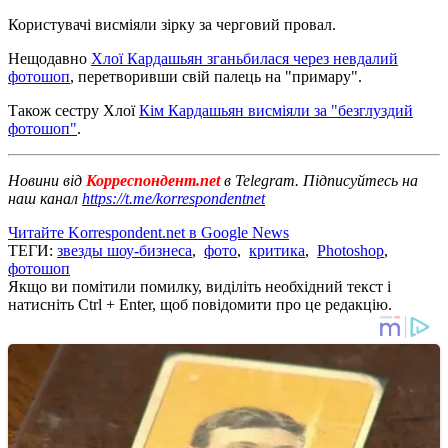
Користувачі висміяли зірку за черговий провал.
Нещодавно
Хлої Кардашьян зганьбилася через невдалий
фотошоп
, перетворивши свій палець на "примару".
Також сестру Хлої
Кім Кардашьян висміяли за "безглуздий
фотошоп"
.
Новини від
Корреспондент.net
в Telegram. Підписуйтесь на
наш канал
https://t.me/korrespondentnet
Читайте Korrespondent.net в Google News
ТЕГИ:
звезды шоу-бизнеса
,
фото
,
критика
,
Photoshop
,
фотошоп
Якщо ви помітили помилку, виділіть необхідний текст і
натисніть Ctrl + Enter, щоб повідомити про це редакцію.