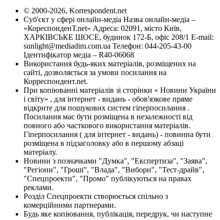
© 2000-2026, Korrespondent.net
Суб'єкт у сфері онлайн-медіа Назва онлайн-медіа –
«КореспонденТ.net» Адреса: 02091, місто Київ,
ХАРКІВСЬКЕ ШОСЕ, будинок 172-Б, офіс 208/1 E-mail:
sunlight@mediadim.com.ua
Телефон: 044-205-43-00
Ідентифікатор медіа – R40-06068
Використання будь-яких матеріалів, розміщених на
сайті, дозволяється за умови посилання на
Корреспондент.net.
При копіюванні матеріалів зі сторінки « Новини України
і світу» , для інтернет - видань - обов'язкове пряме
відкрите для пошукових систем гіперпосилання .
Посилання має бути розміщена в незалежності від
повного або часткового використання матеріалів.
Гіперпосилання ( для інтернет - видань) - повинна бути
розміщена в підзаголовку або в першому абзаці
матеріалу.
Новини з позначками "Думка", "Експертиза", "Заява",
"Регіони", "Гроші", "Влада", "Вибори", "Тест-драйв",
"Спецпроекти", "Промо" публікуються на правах
реклами.
Розділ Спецпроекти створюється спільно з
комерційними партнерами.
Будь яке копіювання, публікація, передрук, чи наступне