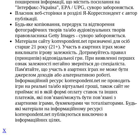
поширення інформації, що містить посилання на
"Інтерфакс-Україна", EPA / UPG, суворо забороняється.
Власник веб-сторінки в розділі Я-Корреспондент є автор
публікації.
Будь-яке копіювання, передрук та відтворення
фотографічних творів та/або аудіовізуальних творів
правовласника Getty Images - суворо забороняється.
Матеріали сайту korrespondent.net призначені для осіб
старше 21 року (21+). Участь в азартних іграх може
викликати ігрову залежність. Дотримуйтесь правил
(принципів) відповідальної гри. При виявленні перших
ознак залежності негайно зверніться до спеціаліста.
Пам'ятайте, що участь в азартних іграх не може бути
джерелом доходів або альтернативою роботі.
Інформаційний ресурс korrespondent.net не проводить
ігри на реальні та/або віртуальні гроші, також сайт не
приймає ні в якій формі оплату ставок та інших
платежів, які пов’язані/можуть бути пов’язані з
азартними іграми, букмекерами чи тоталізаторами. Будь-
які матеріали на інформаційному ресурсі
korrespondent.net публікуються виключно в
інформаційних цілях.
X