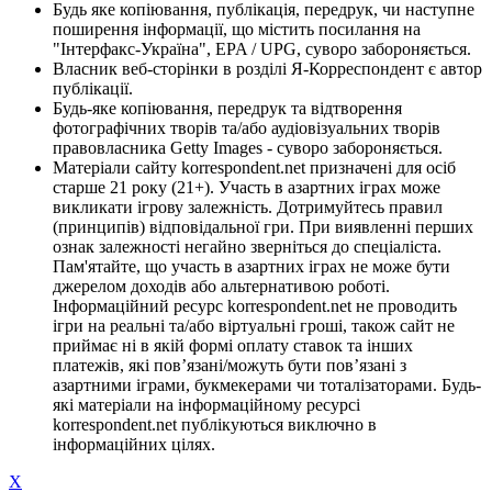
Будь яке копіювання, публікація, передрук, чи наступне
поширення інформації, що містить посилання на
"Інтерфакс-Україна", EPA / UPG, суворо забороняється.
Власник веб-сторінки в розділі Я-Корреспондент є автор
публікації.
Будь-яке копіювання, передрук та відтворення
фотографічних творів та/або аудіовізуальних творів
правовласника Getty Images - суворо забороняється.
Матеріали сайту korrespondent.net призначені для осіб
старше 21 року (21+). Участь в азартних іграх може
викликати ігрову залежність. Дотримуйтесь правил
(принципів) відповідальної гри. При виявленні перших
ознак залежності негайно зверніться до спеціаліста.
Пам'ятайте, що участь в азартних іграх не може бути
джерелом доходів або альтернативою роботі.
Інформаційний ресурс korrespondent.net не проводить
ігри на реальні та/або віртуальні гроші, також сайт не
приймає ні в якій формі оплату ставок та інших
платежів, які пов’язані/можуть бути пов’язані з
азартними іграми, букмекерами чи тоталізаторами. Будь-
які матеріали на інформаційному ресурсі
korrespondent.net публікуються виключно в
інформаційних цілях.
X