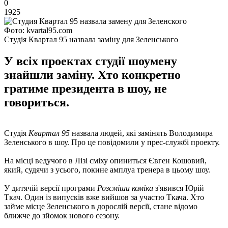
0
1925
Фото: kvartal95.com
Студія Квартал 95 назвала заміну для Зеленського
У всіх проектах студії шоумену
знайшли заміну. Хто конкретно
гратиме президента в шоу, не
говориться.
Студія
Квартал 95
назвала людей, які замінять Володимира
Зеленського в шоу. Про це повідомили у прес-службі проекту.
На місці ведучого в Лізі сміху опиниться Євген Кошовий,
який, судячи з усього, покине амплуа тренера в цьому шоу.
У дитячій версії програми
Розсміши коміка
з'явився Юрій
Ткач. Один із випусків вже вийшов за участю Ткача. Хто
займе місце Зеленського в дорослій версії, стане відомо
ближче до зйомок нового сезону.