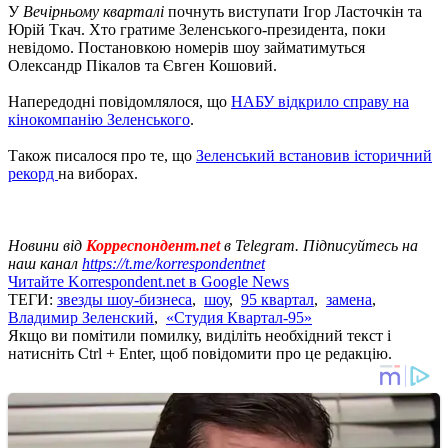
У
Вечірньому кварталі
почнуть виступати Ігор Ласточкін та
Юрій Ткач. Хто гратиме Зеленського-президента, поки
невідомо. Постановкою номерів шоу займатимуться
Олександр Пікалов та Євген Кошовий.
Напередодні повідомлялося, що
НАБУ відкрило справу на
кінокомпанію Зеленського
.
Також писалося про те, що
Зеленський встановив історичний
рекорд
на виборах.
Новини від
Корреспондент.net
в Telegram. Підписуйтесь на
наш канал
https://t.me/korrespondentnet
Читайте Korrespondent.net в Google News
ТЕГИ:
звезды шоу-бизнеса
,
шоу
,
95 квартал
,
замена
,
Владимир Зеленский
,
«Студия Квартал-95»
Якщо ви помітили помилку, виділіть необхідний текст і
натисніть Ctrl + Enter, щоб повідомити про це редакцію.