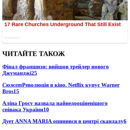
ЧИТАЙТЕ ТАКОЖ
Фінал франшизи: вийшов трейлер нового
Джуманджі
25
Сюжет
Революція в кіно. Netflix купує Warner
Bros
15
Аліна Гросу назвала найнедооціненішого
співака України
10
Дует ANNA MARIA опинився в центрі скандалу
6