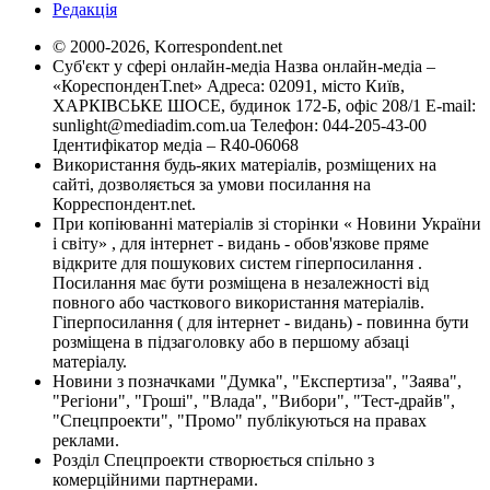
Редакція
© 2000-2026, Korrespondent.net
Суб'єкт у сфері онлайн-медіа Назва онлайн-медіа –
«КореспонденТ.net» Адреса: 02091, місто Київ,
ХАРКІВСЬКЕ ШОСЕ, будинок 172-Б, офіс 208/1 E-mail:
sunlight@mediadim.com.ua
Телефон: 044-205-43-00
Ідентифікатор медіа – R40-06068
Використання будь-яких матеріалів, розміщених на
сайті, дозволяється за умови посилання на
Корреспондент.net.
При копіюванні матеріалів зі сторінки « Новини України
і світу» , для інтернет - видань - обов'язкове пряме
відкрите для пошукових систем гіперпосилання .
Посилання має бути розміщена в незалежності від
повного або часткового використання матеріалів.
Гіперпосилання ( для інтернет - видань) - повинна бути
розміщена в підзаголовку або в першому абзаці
матеріалу.
Новини з позначками "Думка", "Експертиза", "Заява",
"Регіони", "Гроші", "Влада", "Вибори", "Тест-драйв",
"Спецпроекти", "Промо" публікуються на правах
реклами.
Розділ Спецпроекти створюється спільно з
комерційними партнерами.