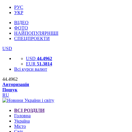
РУС
УКР
ВІДЕО
ФОТО
НАЙПОПУЛЯРНІШІ
СПЕЦПРОЕКТИ
USD
USD
44.4962
EUR
51.3814
Всі курси валют
44.4962
Авторизація
Пошук
RU
ВСІ РОЗДІЛИ
Головна
Україна
Місто
Світ