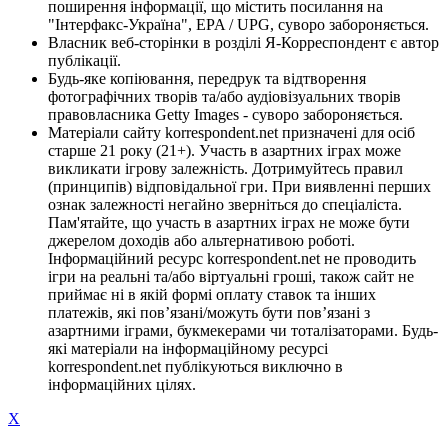
поширення інформації, що містить посилання на
"Інтерфакс-Україна", EPA / UPG, суворо забороняється.
Власник веб-сторінки в розділі Я-Корреспондент є автор
публікації.
Будь-яке копіювання, передрук та відтворення
фотографічних творів та/або аудіовізуальних творів
правовласника Getty Images - суворо забороняється.
Матеріали сайту korrespondent.net призначені для осіб
старше 21 року (21+). Участь в азартних іграх може
викликати ігрову залежність. Дотримуйтесь правил
(принципів) відповідальної гри. При виявленні перших
ознак залежності негайно зверніться до спеціаліста.
Пам'ятайте, що участь в азартних іграх не може бути
джерелом доходів або альтернативою роботі.
Інформаційний ресурс korrespondent.net не проводить
ігри на реальні та/або віртуальні гроші, також сайт не
приймає ні в якій формі оплату ставок та інших
платежів, які пов’язані/можуть бути пов’язані з
азартними іграми, букмекерами чи тоталізаторами. Будь-
які матеріали на інформаційному ресурсі
korrespondent.net публікуються виключно в
інформаційних цілях.
X