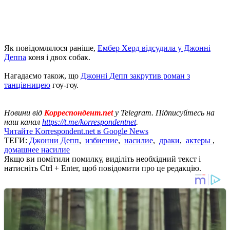
Як повідомлялося раніше,
Ембер Херд відсудила у Джонні
Деппа
коня і двох собак.
Нагадаємо також, що
Джонні Депп закрутив роман з
танцівницею
гоу-гоу.
Новини від
Корреспондент.net
у Telegram. Підписуйтесь на
наш канал
https://t.me/korrespondentnet
.
Читайте Korrespondent.net в Google News
ТЕГИ:
Джонни Депп
,
избиение
,
насилие
,
драки
,
актеры
,
домашнее насилие
Якщо ви помітили помилку, виділіть необхідний текст і
натисніть Ctrl + Enter, щоб повідомити про це редакцію.