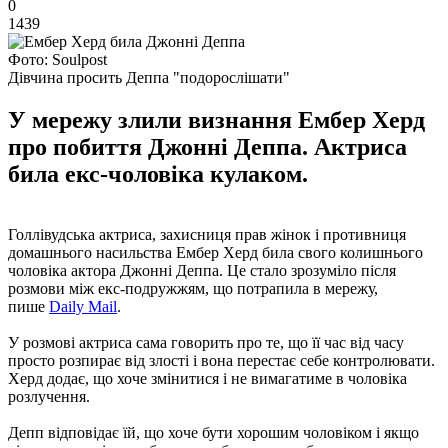
0
1439
Фото: Soulpost
Дівчина просить Деппа "подорослішати"
У мережу злили визнання Ембер Херд
про побиття Джонні Деппа. Актриса
била екс-чоловіка кулаком.
Голлівудська актриса, захисниця прав жінок і противниця
домашнього насильства Ембер Херд била свого колишнього
чоловіка актора Джонні Деппа. Це стало зрозуміло після
розмови між екс-подружжям, що потрапила в мережу,
пише
Daily Mail
.
У розмові актриса сама говорить про те, що її час від часу
просто розпирає від злості і вона перестає себе контролювати.
Херд додає, що хоче змінитися і не вимагатиме в чоловіка
розлучення.
Депп відповідає їй, що хоче бути хорошим чоловіком і якщо