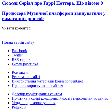
Сюжет
Серіал про Гаррі Поттера. Що відомо
9
Продюсера Музичної платформи звинуватили у
вимаганні грошей
9
Читати коментарі
Повна версія сайту
Facebook
Twitter
RSS-стрічки
E-mail розсилка
Контакти
Реклама на сайті
Використання матеріалів korrespondent.net
Правила користування сайтом
Договір користування сайтом
Політика у сфері конфіденційності і персональних даних
Угода щодо користування
Редакція