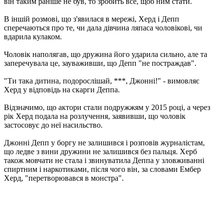
він таким раніше не був, то зробить все, щоб ним стати.
В іншій розмові, що з'явилася в мережі, Херд і Депп
сперечаються про те, чи дала дівчина ляпаса чоловікові, чи
вдарила кулаком.
Чоловік наполягав, що дружина його ударила сильно, але та
заперечувала це, зауваживши, що Депп "не постраждав".
"Ти така дитина, подорослішай, ***, Джонні!" - вимовляє
Херд у відповідь на скарги Деппа.
Відзначимо, що актори стали подружжям у 2015 році, а через
рік Херд подала на розлучення, заявивши, що чоловік
застосовує до неї насильство.
Джонні Депп у боргу не залишився і розповів журналістам,
що ледве з вини дружини не залишився без пальця. Херб
також мовчати не стала і звинуватила Деппа у зловживанні
спиртним і наркотиками, після чого він, за словами Ембер
Херд, "перетворювався в монстра".