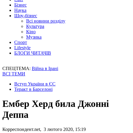
Бізнес
Наука
Шоу-бізнес
Всі новини розділу
Культура
Кіно
Музика
Спорт
Lifestyle
БЛОГИ ЧИТАЧІВ
СПЕЦТЕМА:
Війна в Ірані
ВСІ ТЕМИ
Вступ України в ЄС
Теракт в Барселоні
Ембер Херд била Джонні
Деппа
Корреспондент.net, 3 лютого 2020, 15:19