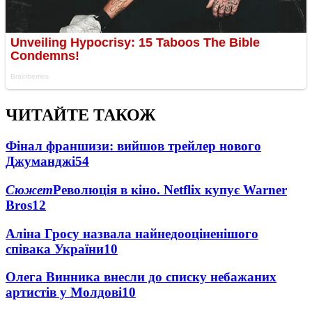
ЧИТАЙТЕ ТАКОЖ
Фінал франшизи: вийшов трейлер нового
Джуманджі
54
Сюжет
Революція в кіно. Netflix купує Warner
Bros
12
Аліна Гросу назвала найнедооціненішого
співака України
10
Олега Винника внесли до списку небажаних
артистів у Молдові
10