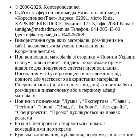
© 2000-2026, Korrespondent.net
Суб'єкт у сфері онлайн-медіа Назва онлайн-медіа –
«КореспонденТ.net» Адреса: 02091, місто Київ,
ХАРКІВСЬКЕ ШОСЕ, будинок 172-Б, офіс 208/1 E-mail:
sunlight@mediadim.com.ua
Телефон: 044-205-43-00
Ідентифікатор медіа – R40-06068
Використання будь-яких матеріалів, розміщених на
сайті, дозволяється за умови посилання на
Корреспондент.net.
При копіюванні матеріалів зі сторінки « Новини України
і світу» , для інтернет - видань - обов'язкове пряме
відкрите для пошукових систем гіперпосилання .
Посилання має бути розміщена в незалежності від
повного або часткового використання матеріалів.
Гіперпосилання ( для інтернет - видань) - повинна бути
розміщена в підзаголовку або в першому абзаці
матеріалу.
Новини з позначками "Думка", "Експертиза", "Заява",
"Регіони", "Гроші", "Влада", "Вибори", "Тест-драйв",
"Спецпроекти", "Промо" публікуються на правах
реклами.
Розділ Спецпроекти створюється спільно з
комерційними партнерами.
Будь яке копіювання, публікація, передрук, чи наступне