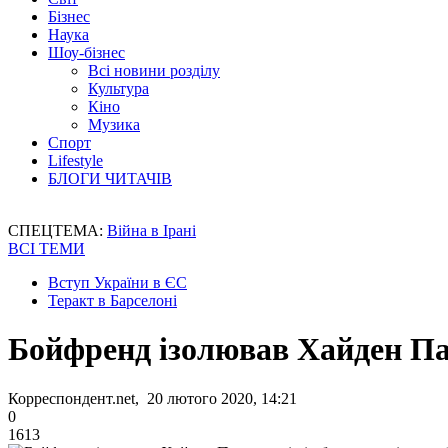
Бізнес
Наука
Шоу-бізнес
Всі новини розділу
Культура
Кіно
Музика
Спорт
Lifestyle
БЛОГИ ЧИТАЧІВ
СПЕЦТЕМА:
Війна в Ірані
ВСІ ТЕМИ
Вступ України в ЄС
Теракт в Барселоні
Бойфренд ізолював Хайден Пан
Корреспондент.net, 20 лютого 2020, 14:21
0
1613