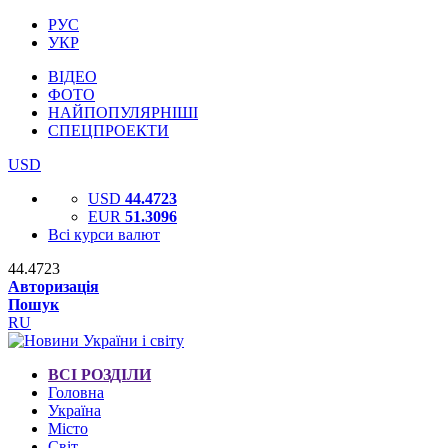
РУС
УКР
ВІДЕО
ФОТО
НАЙПОПУЛЯРНІШІ
СПЕЦПРОЕКТИ
USD
USD
44.4723
EUR
51.3096
Всі курси валют
44.4723
Авторизація
Пошук
RU
ВСІ РОЗДІЛИ
Головна
Україна
Місто
Світ