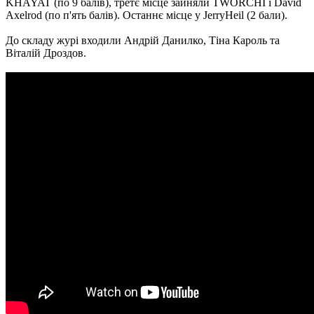
KHAYAT (по 9 балів), третє місце зайняли TWORCHI і David
Axelrod (по п'ять балів). Останнє місце у JerryHeil (2 бали).
До складу журі входили Андрій Данилко, Тіна Кароль та
Віталій Дроздов.