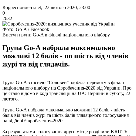
Корреспондент.net, 22 лютого 2020, 23:00
0
2632
Фото: Go-A / Facebook
Виступ групи Go-A в фіналі національного відбору
Група Go-A набрала максимально
можливі 12 балів - по шість від членів
журі та від глядачів.
Група Go-A з піснею "Соловей" здобула перемогу в фіналі
національного відбору на Євробачення-2020 від України. Про
це стало відомо в ході трансляції на UA: Перший в суботу, 22
лютого.
Група Go-A набрала максимально можливі 12 балів - шість
балів від членів журі та шість балів глядацького голосування
на відборі Євробачення-2020.
За результатами голосування друге місце розділили KRUTЬ і