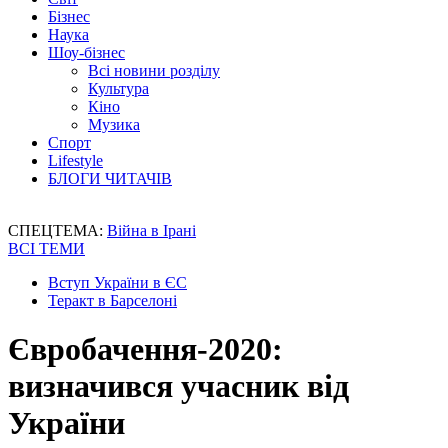
Бізнес
Наука
Шоу-бізнес
Всі новини розділу
Культура
Кіно
Музика
Спорт
Lifestyle
БЛОГИ ЧИТАЧІВ
СПЕЦТЕМА:
Війна в Ірані
ВСІ ТЕМИ
Вступ України в ЄС
Теракт в Барселоні
Євробачення-2020:
визначився учасник від
України