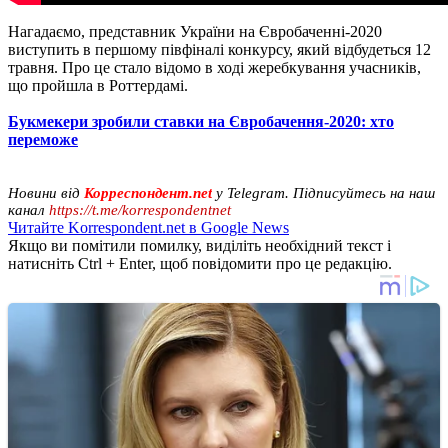
Нагадаємо, представник України на Євробаченні-2020
виступить в першому півфіналі конкурсу, який відбудеться 12
травня. Про це стало відомо в ході жеребкування учасників,
що пройшла в Роттердамі.
Букмекери зробили ставки на Євробачення-2020: хто
переможе
Новини від
Корреспондент.net
у Telegram. Підписуйтесь на наш
канал
https://t.me/korrespondentnet
Читайте Korrespondent.net в Google News
Якщо ви помітили помилку, виділіть необхідний текст і
натисніть Ctrl + Enter, щоб повідомити про це редакцію.