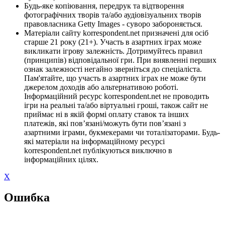
Будь-яке копіювання, передрук та відтворення
фотографічних творів та/або аудіовізуальних творів
правовласника Getty Images - суворо забороняється.
Матеріали сайту korrespondent.net призначені для осіб
старше 21 року (21+). Участь в азартних іграх може
викликати ігрову залежність. Дотримуйтесь правил
(принципів) відповідальної гри. При виявленні перших
ознак залежності негайно зверніться до спеціаліста.
Пам'ятайте, що участь в азартних іграх не може бути
джерелом доходів або альтернативою роботі.
Інформаційний ресурс korrespondent.net не проводить
ігри на реальні та/або віртуальні гроші, також сайт не
приймає ні в якій формі оплату ставок та інших
платежів, які пов’язані/можуть бути пов’язані з
азартними іграми, букмекерами чи тоталізаторами. Будь-
які матеріали на інформаційному ресурсі
korrespondent.net публікуються виключно в
інформаційних цілях.
X
Ошибка