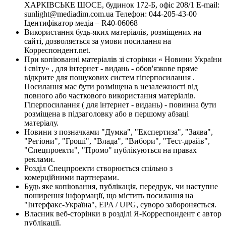
ХАРКІВСЬКЕ ШОСЕ, будинок 172-Б, офіс 208/1 E-mail:
sunlight@mediadim.com.ua
Телефон: 044-205-43-00
Ідентифікатор медіа – R40-06068
Використання будь-яких матеріалів, розміщених на
сайті, дозволяється за умови посилання на
Корреспондент.net.
При копіюванні матеріалів зі сторінки « Новини України
і світу» , для інтернет - видань - обов'язкове пряме
відкрите для пошукових систем гіперпосилання .
Посилання має бути розміщена в незалежності від
повного або часткового використання матеріалів.
Гіперпосилання ( для інтернет - видань) - повинна бути
розміщена в підзаголовку або в першому абзаці
матеріалу.
Новини з позначками "Думка", "Експертиза", "Заява",
"Регіони", "Гроші", "Влада", "Вибори", "Тест-драйв",
"Спецпроекти", "Промо" публікуються на правах
реклами.
Розділ Спецпроекти створюється спільно з
комерційними партнерами.
Будь яке копіювання, публікація, передрук, чи наступне
поширення інформації, що містить посилання на
"Інтерфакс-Україна", EPA / UPG, суворо забороняється.
Власник веб-сторінки в розділі Я-Корреспондент є автор
публікації.