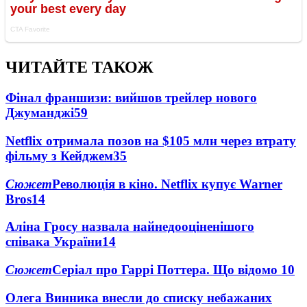
ЧИТАЙТЕ ТАКОЖ
Фінал франшизи: вийшов трейлер нового
Джуманджі
59
Netflix отримала позов на $105 млн через втрату
фільму з Кейджем
35
Сюжет
Революція в кіно. Netflix купує Warner
Bros
14
Аліна Гросу назвала найнедооціненішого
співака України
14
Сюжет
Серіал про Гаррі Поттера. Що відомо
10
Олега Винника внесли до списку небажаних