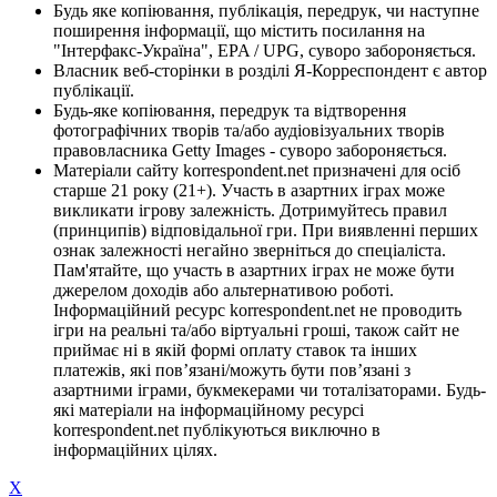
Будь яке копіювання, публікація, передрук, чи наступне
поширення інформації, що містить посилання на
"Інтерфакс-Україна", EPA / UPG, суворо забороняється.
Власник веб-сторінки в розділі Я-Корреспондент є автор
публікації.
Будь-яке копіювання, передрук та відтворення
фотографічних творів та/або аудіовізуальних творів
правовласника Getty Images - суворо забороняється.
Матеріали сайту korrespondent.net призначені для осіб
старше 21 року (21+). Участь в азартних іграх може
викликати ігрову залежність. Дотримуйтесь правил
(принципів) відповідальної гри. При виявленні перших
ознак залежності негайно зверніться до спеціаліста.
Пам'ятайте, що участь в азартних іграх не може бути
джерелом доходів або альтернативою роботі.
Інформаційний ресурс korrespondent.net не проводить
ігри на реальні та/або віртуальні гроші, також сайт не
приймає ні в якій формі оплату ставок та інших
платежів, які пов’язані/можуть бути пов’язані з
азартними іграми, букмекерами чи тоталізаторами. Будь-
які матеріали на інформаційному ресурсі
korrespondent.net публікуються виключно в
інформаційних цілях.
X