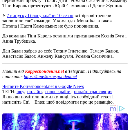
переможця проекту "Голос. Діти" Романа Сасанчина. Команду
Тіни Кароль презентують Юрій Самовилов і Денис Жупник.
У
7 випуску Голосу країни 10 сезон
всі зіркові тренери
заповнили свої команди. У командах Монатіка, а також
Потапа і Настя Каменських не було поповнення.
До команди Тіни Кароль останніми приєдналися Ксенія Буга і
Анна Трубецька.
Дан Балан забрав до себе Тетяну Ігнатенко, Тамару Балюк,
Анастасію Балог, Анжелу Кансузян, Романа Сасанчина.
Новини від
Корреспондент.net
в Telegram. Підписуйтесь на
наш канал
https://t.me/korrespondentnet
Читайте Korrespondent.net в Google News
ТЕГИ:
шоу
,
онлайн
,
голос країни
,
онлайн трансляция
Якщо ви помітили помилку, виділіть необхідний текст і
натисніть Ctrl + Enter, щоб повідомити про це редакцію.