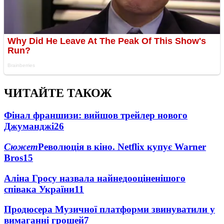
ЧИТАЙТЕ ТАКОЖ
Фінал франшизи: вийшов трейлер нового
Джуманджі
26
Сюжет
Революція в кіно. Netflix купує Warner
Bros
15
Аліна Гросу назвала найнедооціненішого
співака України
11
Продюсера Музичної платформи звинуватили у
вимаганні грошей
7