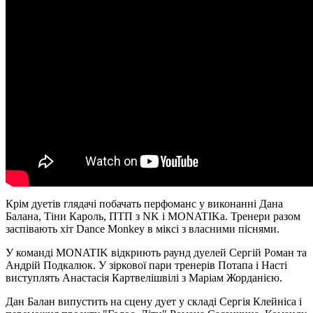
Крім дуетів глядачі побачать перфоманс у виконанні Дана
Балана, Тіни Кароль, ПТП з NK і MONATIKа. Тренери разом
заспівають хіт Dance Monkey в міксі з власними піснями.
У команді MONATIK відкриють раунд дуелей Сергій Роман та
Андрій Подкалюк. У зіркової пари тренерів Потапа і Насті
виступлять Анастасія Картвелішвілі з Маріам Жорданією.
Дан Балан випустить на сцену дует у складі Сергія Клейніса і