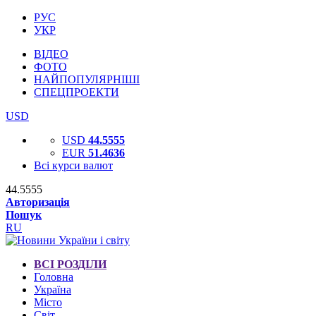
РУС
УКР
ВІДЕО
ФОТО
НАЙПОПУЛЯРНІШІ
СПЕЦПРОЕКТИ
USD
USD
44.5555
EUR
51.4636
Всі курси валют
44.5555
Авторизація
Пошук
RU
ВСІ РОЗДІЛИ
Головна
Україна
Місто
Світ