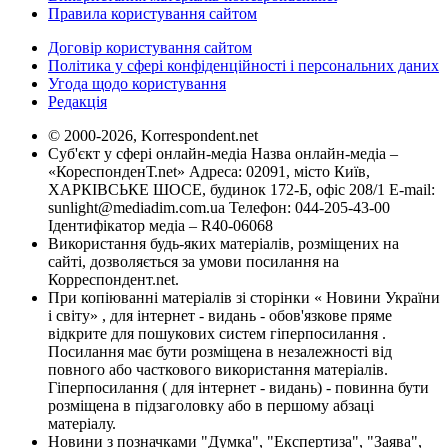
Правила користування сайтом
Договір користування сайтом
Політика у сфері конфіденційності і персональних даних
Угода щодо користування
Редакція
© 2000-2026, Korrespondent.net
Суб'єкт у сфері онлайн-медіа Назва онлайн-медіа –
«КореспонденТ.net» Адреса: 02091, місто Київ,
ХАРКІВСЬКЕ ШОСЕ, будинок 172-Б, офіс 208/1 E-mail:
sunlight@mediadim.com.ua
Телефон: 044-205-43-00
Ідентифікатор медіа – R40-06068
Використання будь-яких матеріалів, розміщених на
сайті, дозволяється за умови посилання на
Корреспондент.net.
При копіюванні матеріалів зі сторінки « Новини України
і світу» , для інтернет - видань - обов'язкове пряме
відкрите для пошукових систем гіперпосилання .
Посилання має бути розміщена в незалежності від
повного або часткового використання матеріалів.
Гіперпосилання ( для інтернет - видань) - повинна бути
розміщена в підзаголовку або в першому абзаці
матеріалу.
Новини з позначками "Думка", "Експертиза", "Заява",