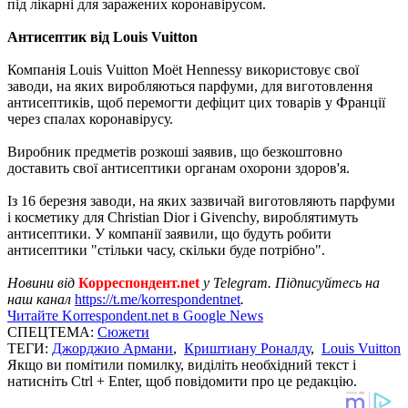
під лікарні для заражених коронавірусом.
Антисептик від Louis Vuitton
Компанія Louis Vuitton Moët Hennessy використовує свої
заводи, на яких виробляються парфуми, для виготовлення
антисептиків, щоб перемогти дефіцит цих товарів у Франції
через спалах коронавірусу.
Виробник предметів розкоші заявив, що безкоштовно
доставить свої антисептики органам охорони здоров'я.
Із 16 березня заводи, на яких зазвичай виготовляють парфуми
і косметику для Christian Dior і Givenchy, вироблятимуть
антисептики. У компанії заявили, що будуть робити
антисептики "стільки часу, скільки буде потрібно".
Новини від
Корреспондент.net
у Telegram. Підписуйтесь на
наш канал
https://t.me/korrespondentnet
.
Читайте Korrespondent.net в Google News
СПЕЦТЕМА:
Сюжети
ТЕГИ:
Джорджио Армани
,
Криштиану Роналду
,
Louis Vuitton
Якщо ви помітили помилку, виділіть необхідний текст і
натисніть Ctrl + Enter, щоб повідомити про це редакцію.