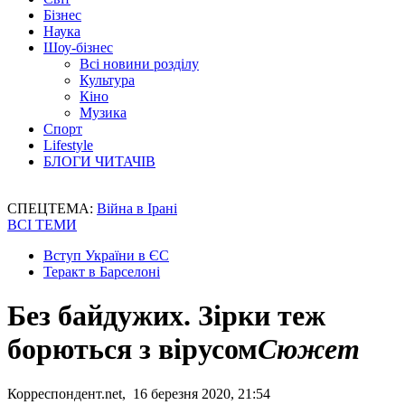
Бізнес
Наука
Шоу-бізнес
Всі новини розділу
Культура
Кіно
Музика
Спорт
Lifestyle
БЛОГИ ЧИТАЧІВ
СПЕЦТЕМА:
Війна в Ірані
ВСІ ТЕМИ
Вступ України в ЄС
Теракт в Барселоні
Без байдужих. Зірки теж
борються з вірусом
Сюжет
Корреспондент.net, 16 березня 2020, 21:54