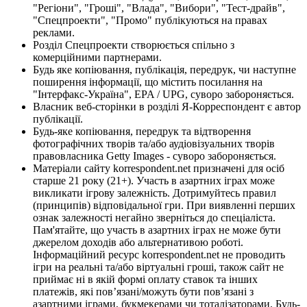
"Регіони", "Гроші", "Влада", "Вибори", "Тест-драйв",
"Спецпроекти", "Промо" публікуються на правах
реклами.
Розділ Спецпроекти створюється спільно з
комерційними партнерами.
Будь яке копіювання, публікація, передрук, чи наступне
поширення інформації, що містить посилання на
"Інтерфакс-Україна", EPA / UPG, суворо забороняється.
Власник веб-сторінки в розділі Я-Корреспондент є автор
публікації.
Будь-яке копіювання, передрук та відтворення
фотографічних творів та/або аудіовізуальних творів
правовласника Getty Images - суворо забороняється.
Матеріали сайту korrespondent.net призначені для осіб
старше 21 року (21+). Участь в азартних іграх може
викликати ігрову залежність. Дотримуйтесь правил
(принципів) відповідальної гри. При виявленні перших
ознак залежності негайно зверніться до спеціаліста.
Пам'ятайте, що участь в азартних іграх не може бути
джерелом доходів або альтернативою роботі.
Інформаційний ресурс korrespondent.net не проводить
ігри на реальні та/або віртуальні гроші, також сайт не
приймає ні в якій формі оплату ставок та інших
платежів, які пов’язані/можуть бути пов’язані з
азартними іграми, букмекерами чи тоталізаторами. Будь-