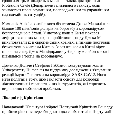
гроші для трьох лікарень в Мілані, а також для організації
Protezione Civile (Департамент цивільного захисту, який
займається прогнозуванням, попередженням та управлінням
надзвичайних ситуацій).
Компанія Alibaba китайського бізнесмена Джека Ма виділила
більше 100 мільйонів доларів на боротьбу з коронавірусом
безпосередньо в Ухані. У лютому, коли в Китаї почався
дефіцит захисних масок, співробітники фонду Джека Ма
викуповували їх в європейських країнах, а пізніше постачали
безкоштовно жителям Китаю. Зараз же, коли в Китаї вірус
пішов на спад, Джек Ма відправив у Європу мільйон масок і
півмільйона тестів на коронавірус.
Доменіко Дольче і Стефано Габбано пожертвували кошти
Університету Humanitas на підтримку дослідження з'ясування
реакції імунної системи на коронавірус SARS-CoV-2. Його
мета полягає в тому, щоб закласти основу для розробки
діагностичних і терапевтичних інструментів, які сприяють
вирішенню глобальної проблеми.
Лікарні від Кріштіано
Нападаючий Ювентуса і збірної Португалії Кріштіану Роналду
прийняв рішення переобладнати два своїх готелі в Португалії