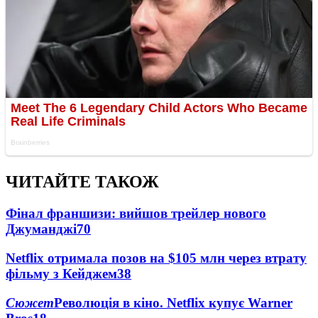
ЧИТАЙТЕ ТАКОЖ
Фінал франшизи: вийшов трейлер нового
Джуманджі
70
Netflix отримала позов на $105 млн через втрату
фільму з Кейджем
38
Сюжет
Революція в кіно. Netflix купує Warner