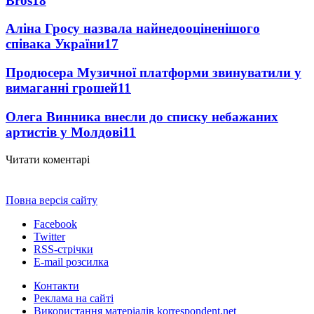
Bros
18
Аліна Гросу назвала найнедооціненішого
співака України
17
Продюсера Музичної платформи звинуватили у
вимаганні грошей
11
Олега Винника внесли до списку небажаних
артистів у Молдові
11
Читати коментарі
Повна версія сайту
Facebook
Twitter
RSS-стрічки
E-mail розсилка
Контакти
Реклама на сайті
Використання матеріалів korrespondent.net