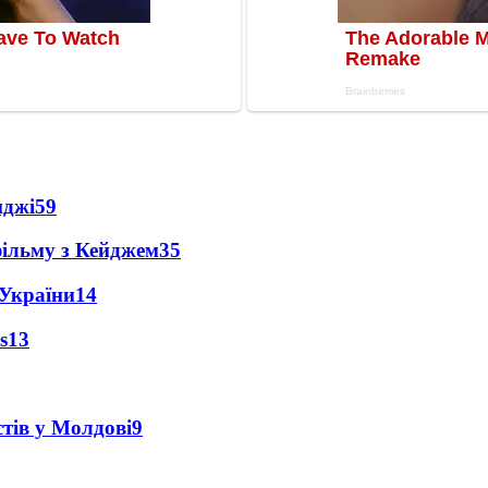
нджі
59
фільму з Кейджем
35
 України
14
s
13
тів у Молдові
9