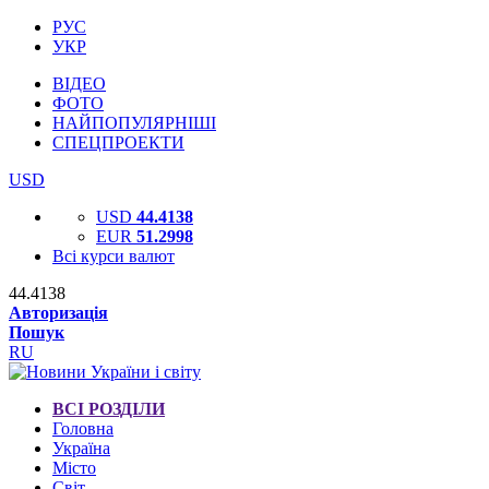
РУС
УКР
ВІДЕО
ФОТО
НАЙПОПУЛЯРНІШІ
СПЕЦПРОЕКТИ
USD
USD
44.4138
EUR
51.2998
Всі курси валют
44.4138
Авторизація
Пошук
RU
ВСІ РОЗДІЛИ
Головна
Україна
Місто
Світ