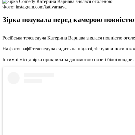
Фото: instagram.com/kativarnava
Зірка позувала перед камерою повністю
Російська телеведуча Катерина Варнава знялася повністю оголен
На фотографії телеведуча сидить на підлозі, зігнувши ноги в кол
Інтимні місця зірка прикрила за допомогою пози і білої ковдри.