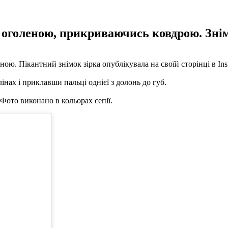
 оголеною, прикриваючись ковдрою. Знімо
ою. Пікантний знімок зірка опублікувала на своїй сторінці в Ins
інах і приклавши пальці однієї з долонь до губ.
 Фото виконано в кольорах сепії.