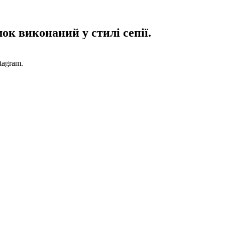
к виконаний у стилі сепії.
tagram.