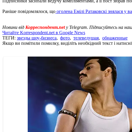
Підписники засипали ведучу компліментами, а її пост зібрав по
Раніше повідомлялося, що
оголена Емілі Ратаковскі знялася у в
Новини від
Корреспондент.net
у Telegram. Підписуйтесь на на
Читайте Korrespondent.net в Google News
ТЕГИ:
звезды шоу-бизнеса
,
фото
,
телеведущая
,
обнаженные
Якщо ви помітили помилку, виділіть необхідний текст і натисніт