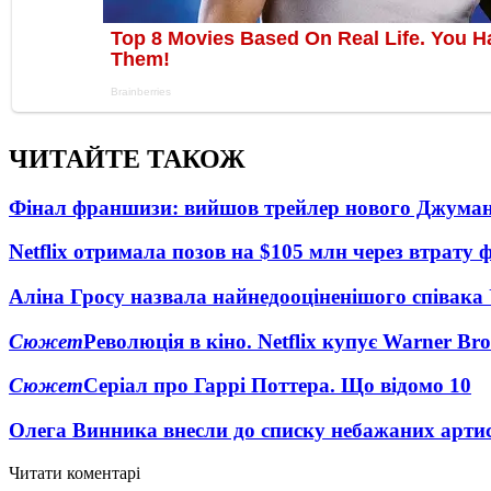
ЧИТАЙТЕ ТАКОЖ
Фінал франшизи: вийшов трейлер нового Джума
Netflix отримала позов на $105 млн через втрату 
Аліна Гросу назвала найнедооціненішого співака
Сюжет
Революція в кіно. Netflix купує Warner Bro
Сюжет
Серіал про Гаррі Поттера. Що відомо
10
Олега Винника внесли до списку небажаних артис
Читати коментарі