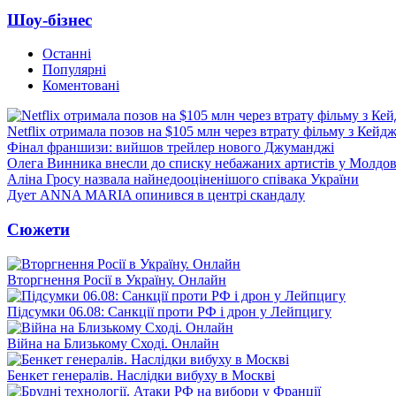
Шоу-бізнес
Останні
Популярні
Коментовані
Netflix отримала позов на $105 млн через втрату фільму з Кейд
Фінал франшизи: вийшов трейлер нового Джуманджі
Олега Винника внесли до списку небажаних артистів у Молдов
Аліна Гросу назвала найнедооціненішого співака України
Дует ANNA MARIA опинився в центрі скандалу
Сюжети
Вторгнення Росії в Україну. Онлайн
Підсумки 06.08: Санкції проти РФ і дрон у Лейпцигу
Війна на Близькому Сході. Онлайн
Бенкет генералів. Наслідки вибуху в Москві