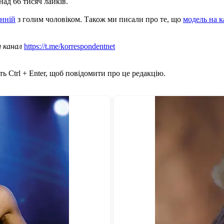
над 66 тисяч лайків.
анній
з голим чоловіком. Також ми писали про те, що
модель на к
ш канал
https://t.me/korrespondentnet
ь Ctrl + Enter, щоб повідомити про це редакцію.