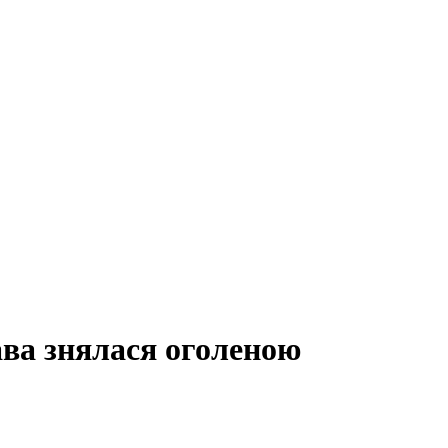
ва знялася оголеною