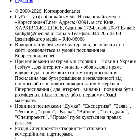
Редакція
© 2000-2026, Korrespondent.net
Суб'єкт у сфері онлайн-медіа Назва онлайн-медіа –
«КореспонденТ.net» Адреса: 02091, місто Київ,
ХАРКІВСЬКЕ ШОСЕ, будинок 172-Б, офіс 208/1 E-mail:
sunlight@mediadim.com.ua
Телефон: 044-205-43-00
Ідентифікатор медіа – R40-06068
Використання будь-яких матеріалів, розміщених на
сайті, дозволяється за умови посилання на
Корреспондент.net.
При копіюванні матеріалів зі сторінки « Новини України
і світу» , для інтернет - видань - обов'язкове пряме
відкрите для пошукових систем гіперпосилання .
Посилання має бути розміщена в незалежності від
повного або часткового використання матеріалів.
Гіперпосилання ( для інтернет - видань) - повинна бути
розміщена в підзаголовку або в першому абзаці
матеріалу.
Новини з позначками "Думка", "Експертиза", "Заява",
"Регіони", "Гроші", "Влада", "Вибори", "Тест-драйв",
"Спецпроекти", "Промо" публікуються на правах
реклами.
Розділ Спецпроекти створюється спільно з
комерційними партнерами.