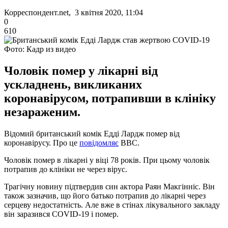
Корреспондент.net, 3 квітня 2020, 11:04
0
610
Фото: Кадр из видео
Чоловік помер у лікарні від
ускладнень, викликаних
коронавірусом, потрапивши в клініку
незараженим.
Відомий британський комік Едді Лардж помер від
коронавірусу. Про це
повідомляє
ВВС.
Чоловік помер в лікарні у віці 78 років. При цьому чоловік
потрапив до клініки не через вірус.
Трагічну новину підтвердив син актора Раян Макгінніс. Він
також зазначив, що його батько потрапив до лікарні через
серцеву недостатність. Але вже в стінах лікувального закладу
він заразився COVID-19 і помер.