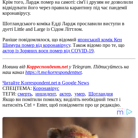
Крім того, Лардж помер на самоті: сім'ї і друзям не дозволили
відвідувати його через правила карантину під час пандемії
коронавірусу.
Шотландського коміка Едді Лардж прославили виступи в
дуеті Little and Large із Сідом Літтлом.
Раніше повідомлялося, що відомий
японський комік Кен
Шимура помер від коронавірусу
. Також відомо про те, що
актор із Зоряних воєн помер від COVID-19
.
Новини від
Корреспондент.net
у Telegram. Підписуйтесь на
наш канал
https://t.me/korrespondentnet
.
Читайте Korrespondent.net в Google News
СПЕЦТЕМА:
Коронавірус
ТЕГИ:
смерть
,
инцидент
,
актер
,
умер
,
Шотландия
Якщо ви помітили помилку, виділіть необхідний текст і
натисніть Ctrl + Enter, щоб повідомити про це редакцію.