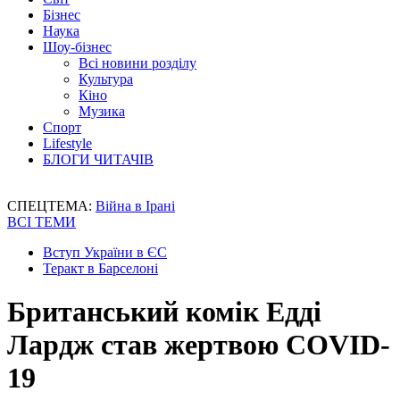
Бізнес
Наука
Шоу-бізнес
Всі новини розділу
Культура
Кіно
Музика
Спорт
Lifestyle
БЛОГИ ЧИТАЧІВ
СПЕЦТЕМА:
Війна в Ірані
ВСІ ТЕМИ
Вступ України в ЄС
Теракт в Барселоні
Британський комік Едді
Лардж став жертвою COVID-
19