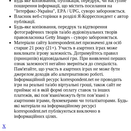
Будь яке копіювання, публікація, передрук, чи наступне
поширення інформації, що містить посилання на
"Інтерфакс-Україна", EPA / UPG, суворо забороняється.
Власник веб-сторінки в розділі Я-Корреспондент є автор
публікації.
Будь-яке копіювання, передрук та відтворення
фотографічних творів та/або аудіовізуальних творів
правовласника Getty Images - суворо забороняється.
Матеріали сайту korrespondent.net призначені для осіб
старше 21 року (21+). Участь в азартних іграх може
викликати ігрову залежність. Дотримуйтесь правил
(принципів) відповідальної гри. При виявленні перших
ознак залежності негайно зверніться до спеціаліста.
Пам'ятайте, що участь в азартних іграх не може бути
джерелом доходів або альтернативою роботі.
Інформаційний ресурс korrespondent.net не проводить
ігри на реальні та/або віртуальні гроші, також сайт не
приймає ні в якій формі оплату ставок та інших
платежів, які пов’язані/можуть бути пов’язані з
азартними іграми, букмекерами чи тоталізаторами. Будь-
які матеріали на інформаційному ресурсі
korrespondent.net публікуються виключно в
інформаційних цілях.
X