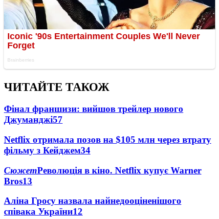
ЧИТАЙТЕ ТАКОЖ
Фінал франшизи: вийшов трейлер нового
Джуманджі
57
Netflix отримала позов на $105 млн через втрату
фільму з Кейджем
34
Сюжет
Революція в кіно. Netflix купує Warner
Bros
13
Аліна Гросу назвала найнедооціненішого
співака України
12