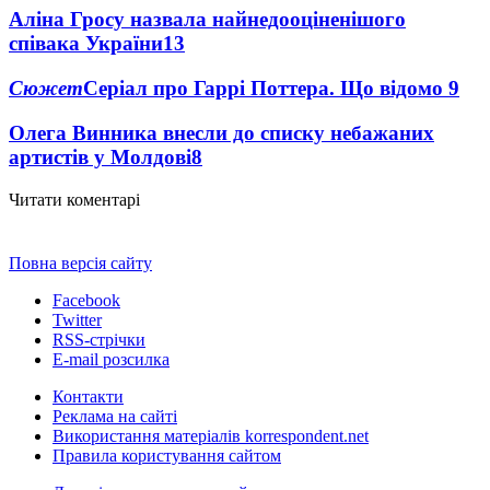
Аліна Гросу назвала найнедооціненішого
співака України
13
Сюжет
Серіал про Гаррі Поттера. Що відомо
9
Олега Винника внесли до списку небажаних
артистів у Молдові
8
Читати коментарі
Повна версія сайту
Facebook
Twitter
RSS-стрічки
E-mail розсилка
Контакти
Реклама на сайті
Використання матеріалів korrespondent.net
Правила користування сайтом