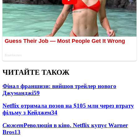
ЧИТАЙТЕ ТАКОЖ
Фінал франшизи: вийшов трейлер нового
Джуманджі
59
Netflix отримала позов на $105 млн через втрату
фільму з Кейджем
34
Сюжет
Революція в кіно. Netflix купує Warner
Bros
13