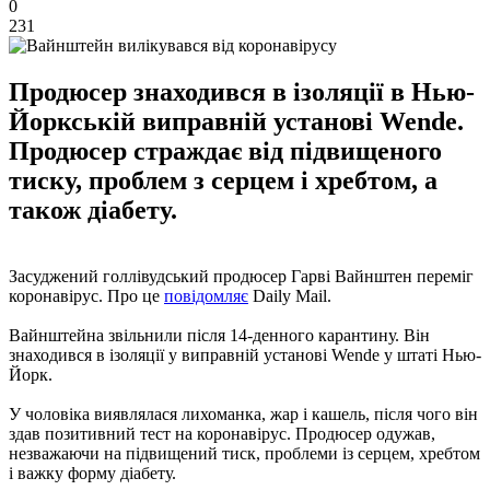
0
231
Продюсер знаходився в ізоляції в Нью-
Йоркській виправній установі Wende.
Продюсер страждає від підвищеного
тиску, проблем з серцем і хребтом, а
також діабету.
Засуджений голлівудський продюсер Гарві Вайнштен переміг
коронавірус. Про це
повідомляє
Daily Mail.
Вайнштейна звільнили після 14-денного карантину. Він
знаходився в ізоляції у виправній установі Wende у штаті Нью-
Йорк.
У чоловіка виявлялася лихоманка, жар і кашель, після чого він
здав позитивний тест на коронавірус. Продюсер одужав,
незважаючи на підвищений тиск, проблеми із серцем, хребтом
і важку форму діабету.