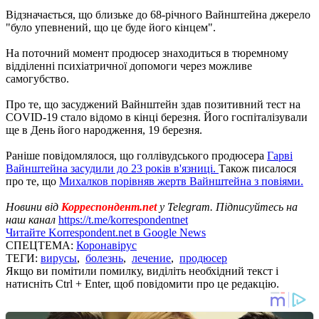
Відзначається, що близьке до 68-річного Вайнштейна джерело
"було упевнений, що це буде його кінцем".
На поточний момент продюсер знаходиться в тюремному
відділенні психіатричної допомоги через можливе
самогубство.
Про те, що засуджений Вайнштейн здав позитивний тест на
COVID-19 стало відомо в кінці березня. Його госпіталізували
ще в День його народження, 19 березня.
Раніше повідомлялося, що голлівудського продюсера
Гарві
Вайнштейна засудили до 23 років в'язниці.
Також писалося
про те, що
Михалков порівняв жертв Вайнштейна з повіями.
Новини від
Корреспондент.net
у Telegram. Підписуйтесь на
наш канал
https://t.me/korrespondentnet
Читайте Korrespondent.net в Google News
СПЕЦТЕМА:
Коронавірус
ТЕГИ:
вирусы
,
болезнь
,
лечение
,
продюсер
Якщо ви помітили помилку, виділіть необхідний текст і
натисніть Ctrl + Enter, щоб повідомити про це редакцію.