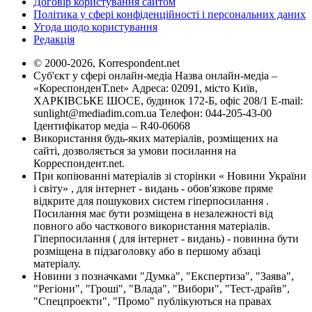
Договір користування сайтом
Політика у сфері конфіденційності і персональних даних
Угода щодо користування
Редакція
© 2000-2026, Korrespondent.net
Суб'єкт у сфері онлайн-медіа Назва онлайн-медіа –
«КореспонденТ.net» Адреса: 02091, місто Київ,
ХАРКІВСЬКЕ ШОСЕ, будинок 172-Б, офіс 208/1 E-mail:
sunlight@mediadim.com.ua
Телефон: 044-205-43-00
Ідентифікатор медіа – R40-06068
Використання будь-яких матеріалів, розміщених на
сайті, дозволяється за умови посилання на
Корреспондент.net.
При копіюванні матеріалів зі сторінки « Новини України
і світу» , для інтернет - видань - обов'язкове пряме
відкрите для пошукових систем гіперпосилання .
Посилання має бути розміщена в незалежності від
повного або часткового використання матеріалів.
Гіперпосилання ( для інтернет - видань) - повинна бути
розміщена в підзаголовку або в першому абзаці
матеріалу.
Новини з позначками "Думка", "Експертиза", "Заява",
"Регіони", "Гроші", "Влада", "Вибори", "Тест-драйв",
"Спецпроекти", "Промо" публікуються на правах