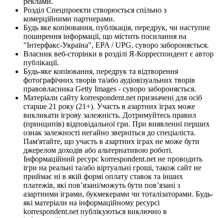
реклами.
Розділ Спецпроекти створюється спільно з
комерційними партнерами.
Будь яке копіювання, публікація, передрук, чи наступне
поширення інформації, що містить посилання на
"Інтерфакс-Україна", EPA / UPG, суворо забороняється.
Власник веб-сторінки в розділі Я-Корреспондент є автор
публікації.
Будь-яке копіювання, передрук та відтворення
фотографічних творів та/або аудіовізуальних творів
правовласника Getty Images - суворо забороняється.
Матеріали сайту korrespondent.net призначені для осіб
старше 21 року (21+). Участь в азартних іграх може
викликати ігрову залежність. Дотримуйтесь правил
(принципів) відповідальної гри. При виявленні перших
ознак залежності негайно зверніться до спеціаліста.
Пам'ятайте, що участь в азартних іграх не може бути
джерелом доходів або альтернативою роботі.
Інформаційний ресурс korrespondent.net не проводить
ігри на реальні та/або віртуальні гроші, також сайт не
приймає ні в якій формі оплату ставок та інших
платежів, які пов’язані/можуть бути пов’язані з
азартними іграми, букмекерами чи тоталізаторами. Будь-
які матеріали на інформаційному ресурсі
korrespondent.net публікуються виключно в