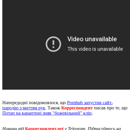
Напередодні повідомлялося, що
Pornhub запустив сайт-
пародію з миттям рук
. Також
Корреспондент
писав про те, що
Потап на карантині зняв "божевільний" кліп
.
Новини від
Корреспондент.net
у Telegram. Підписуйтесь на