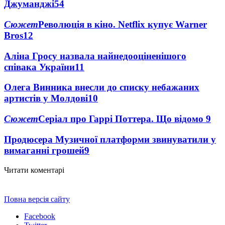
Джуманджі
54
Сюжет
Революція в кіно. Netflix купує Warner
Bros
12
Аліна Гросу назвала найнедооціненішого
співака України
11
Олега Винника внесли до списку небажаних
артистів у Молдові
10
Сюжет
Серіал про Гаррі Поттера. Що відомо
9
Продюсера Музичної платформи звинуватили у
вимаганні грошей
9
Читати коментарі
Повна версія сайту
Facebook