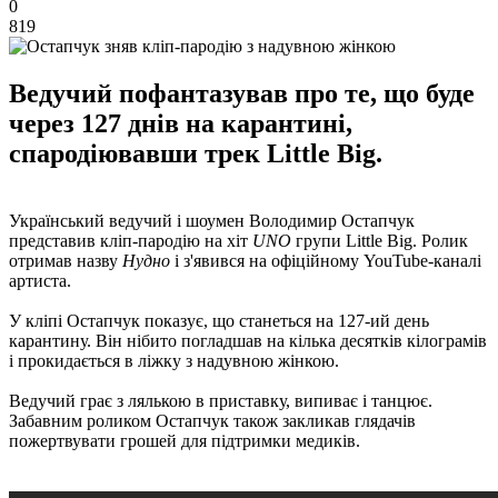
0
819
Ведучий пофантазував про те, що буде
через 127 днів на карантині,
спародіювавши трек Little Big.
Український ведучий і шоумен Володимир Остапчук
представив кліп-пародію на хіт
UNO
групи Little Big. Ролик
отримав назву
Нудно
і з'явився на офіційному YouTube-каналі
артиста.
У кліпі Остапчук показує, що станеться на 127-ий день
карантину. Він нібито погладшав на кілька десятків кілограмів
і прокидається в ліжку з надувною жінкою.
Ведучий грає з лялькою в приставку, випиває і танцює.
Забавним роликом Остапчук також закликав глядачів
пожертвувати грошей для підтримки медиків.