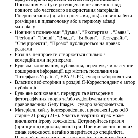
Посилання має бути розміщена в незалежності від
повного або часткового використання матеріалів.
Гіперпосилання ( для інтернет - видань) - повинна бути
розміщена в підзаголовку або в першому абзаці
матеріалу.
Новини з позначками "Думка", "Експертиза", "Заява",
"Регіони", "Гроші", "Влада", "Вибори", "Тест-драйв",
"Спецпроекти", "Промо" публікуються на правах
реклами.
Розділ Спецпроекти створюється спільно з
комерційними партнерами.
Будь яке копіювання, публікація, передрук, чи наступне
поширення інформації, що містить посилання на
"Інтерфакс-Україна", EPA / UPG, суворо забороняється.
Власник веб-сторінки в розділі Я-Корреспондент є автор
публікації.
Будь-яке копіювання, передрук та відтворення
фотографічних творів та/або аудіовізуальних творів
правовласника Getty Images - суворо забороняється.
Матеріали сайту korrespondent.net призначені для осіб
старше 21 року (21+). Участь в азартних іграх може
викликати ігрову залежність. Дотримуйтесь правил
(принципів) відповідальної гри. При виявленні перших
ознак залежності негайно зверніться до спеціаліста.
Пам'ятайте, що участь в азартних іграх не може бути