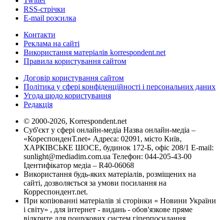
Twitter
RSS-стрічки
E-mail розсилка
Контакти
Реклама на сайті
Використання матеріалів korrespondent.net
Правила користування сайтом
Договір користування сайтом
Політика у сфері конфіденційності і персональних даних
Угода щодо користування
Редакція
© 2000-2026, Korrespondent.net
Суб'єкт у сфері онлайн-медіа Назва онлайн-медіа –
«КореспонденТ.net» Адреса: 02091, місто Київ,
ХАРКІВСЬКЕ ШОСЕ, будинок 172-Б, офіс 208/1 E-mail:
sunlight@mediadim.com.ua
Телефон: 044-205-43-00
Ідентифікатор медіа – R40-06068
Використання будь-яких матеріалів, розміщених на
сайті, дозволяється за умови посилання на
Корреспондент.net.
При копіюванні матеріалів зі сторінки « Новини України
і світу» , для інтернет - видань - обов'язкове пряме
відкрите для пошукових систем гіперпосилання .