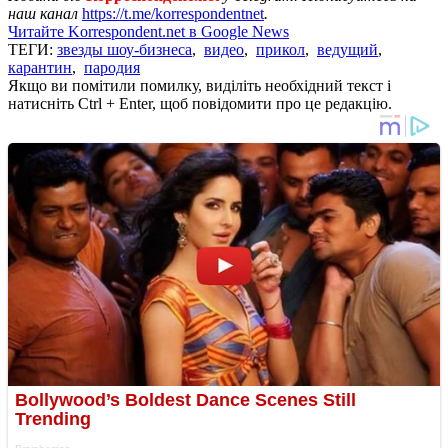
наш канал
https://t.me/korrespondentnet
.
Читайте Korrespondent.net в Google News
ТЕГИ:
звезды шоу-бизнеса
,
видео
,
прикол
,
ведущий
,
карантин
,
пародия
Якщо ви помітили помилку, виділіть необхідний текст і
натисніть Ctrl + Enter, щоб повідомити про це редакцію.