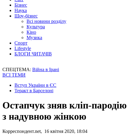
Бізнес
Наука
Шоу-бізнес
Всі новини розділу
Культура
Кіно
Музика
Спорт
Lifestyle
БЛОГИ ЧИТАЧІВ
СПЕЦТЕМА:
Війна в Ірані
ВСІ ТЕМИ
Вступ України в ЄС
Теракт в Барселоні
Остапчук зняв кліп-пародію
з надувною жінкою
Корреспондент.net, 16 квітня 2020, 18:04