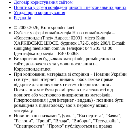
Договір користування сайтом
Політика у сфері конфіденційності і персональних даних
Угода щодо користування
Редакція
© 2000-2026, Korrespondent.net
Суб'єкт у сфері онлайн-медіа Назва онлайн-медіа –
«КореспонденТ.net» Адреса: 02091, місто Київ,
ХАРКІВСЬКЕ ШОСЕ, будинок 172-Б, офіс 208/1 E-mail:
sunlight@mediadim.com.ua
Телефон: 044-205-43-00
Ідентифікатор медіа – R40-06068
Використання будь-яких матеріалів, розміщених на
сайті, дозволяється за умови посилання на
Корреспондент.net.
При копіюванні матеріалів зі сторінки « Новини України
і світу» , для інтернет - видань - обов'язкове пряме
відкрите для пошукових систем гіперпосилання .
Посилання має бути розміщена в незалежності від
повного або часткового використання матеріалів.
Гіперпосилання ( для інтернет - видань) - повинна бути
розміщена в підзаголовку або в першому абзаці
матеріалу.
Новини з позначками "Думка", "Експертиза", "Заява",
"Регіони", "Гроші", "Влада", "Вибори", "Тест-драйв",
"Спецпроекти", "Промо" публікуються на правах