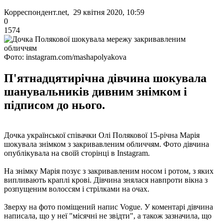
Корреспондент.net, 29 квітня 2020, 10:59
0
1574
Фото: instagram.com/mashapolyakova
П'ятнадцятирічна дівчина шокувала
шанувальників дивним знімком і
підписом до нього.
Дочка української співачки Олі Полякової 15-річна Марія
шокувала знімком з закривавленим обличчям. Фото дівчина
опублікувала на своїй сторінці в Instagram.
На знімку Марія позує з закривавленим носом і ротом, з яких
випливають краплі крові. Дівчина знялася навпроти вікна з
розпущеним волоссям і стрілками на очах.
Зверху на фото поміщений напис Vogue. У коментарі дівчина
написала, що у неї "місячні не звідти", а також зазначила, що