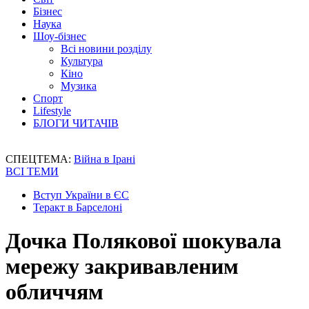
Бізнес
Наука
Шоу-бізнес
Всі новини розділу
Культура
Кіно
Музика
Спорт
Lifestyle
БЛОГИ ЧИТАЧІВ
СПЕЦТЕМА:
Війна в Ірані
ВСІ ТЕМИ
Вступ України в ЄС
Теракт в Барселоні
Дочка Полякової шокувала
мережу закривавленим
обличчям