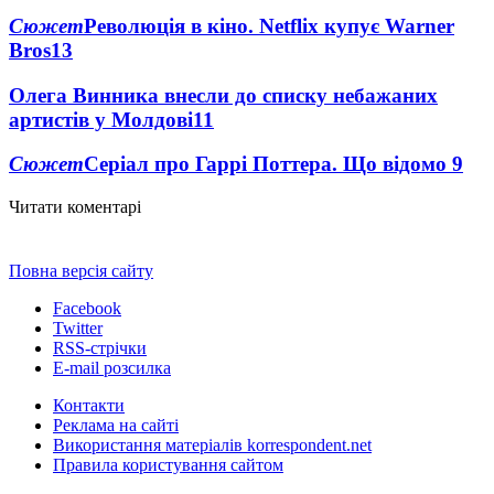
Сюжет
Революція в кіно. Netflix купує Warner
Bros
13
Олега Винника внесли до списку небажаних
артистів у Молдові
11
Сюжет
Серіал про Гаррі Поттера. Що відомо
9
Читати коментарі
Повна версія сайту
Facebook
Twitter
RSS-стрічки
E-mail розсилка
Контакти
Реклама на сайті
Використання матеріалів korrespondent.net
Правила користування сайтом