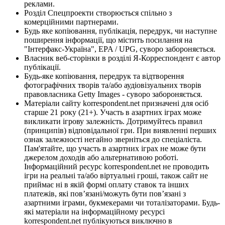
реклами.
Розділ Спецпроекти створюється спільно з
комерційними партнерами.
Будь яке копіювання, публікація, передрук, чи наступне
поширення інформації, що містить посилання на
"Інтерфакс-Україна", EPA / UPG, суворо забороняється.
Власник веб-сторінки в розділі Я-Корреспондент є автор
публікації.
Будь-яке копіювання, передрук та відтворення
фотографічних творів та/або аудіовізуальних творів
правовласника Getty Images - суворо забороняється.
Матеріали сайту korrespondent.net призначені для осіб
старше 21 року (21+). Участь в азартних іграх може
викликати ігрову залежність. Дотримуйтесь правил
(принципів) відповідальної гри. При виявленні перших
ознак залежності негайно зверніться до спеціаліста.
Пам'ятайте, що участь в азартних іграх не може бути
джерелом доходів або альтернативою роботі.
Інформаційний ресурс korrespondent.net не проводить
ігри на реальні та/або віртуальні гроші, також сайт не
приймає ні в якій формі оплату ставок та інших
платежів, які пов’язані/можуть бути пов’язані з
азартними іграми, букмекерами чи тоталізаторами. Будь-
які матеріали на інформаційному ресурсі
korrespondent.net публікуються виключно в