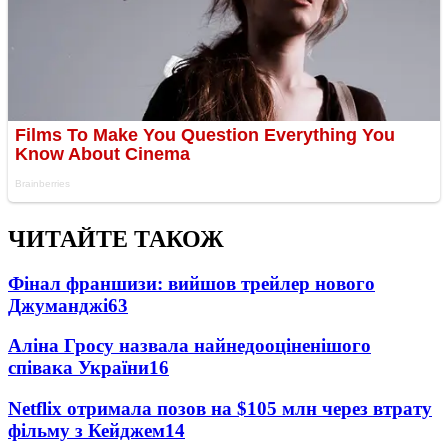
ЧИТАЙТЕ ТАКОЖ
Фінал франшизи: вийшов трейлер нового
Джуманджі
63
Аліна Гросу назвала найнедооціненішого
співака України
16
Netflix отримала позов на $105 млн через втрату
фільму з Кейджем
14