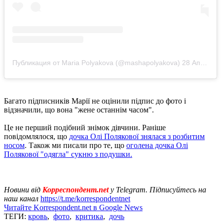
Публикация от Maria Polyakova (@mashapolyakova)
28 Апр 2020 в 10:47 PDT
Багато підписників Марії не оцінили підпис до фото і
відзначили, що вона "жене останнім часом".
Це не перший подібний знімок дівчини. Раніше
повідомлялося, що
дочка Олі Полякової знялася з розбитим
носом
. Також ми писали про те, що
оголена дочка Олі
Полякової "одягла" сукню з подушки.
Новини від
Корреспондент.net
у Telegram. Підписуйтесь на
наш канал
https://t.me/korrespondentnet
Читайте Korrespondent.net в Google News
ТЕГИ:
кровь
,
фото
,
критика
,
дочь