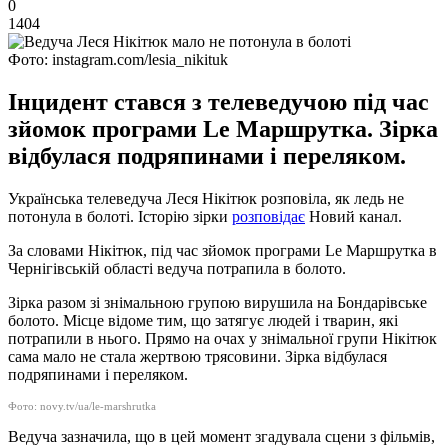
0
1404
Фото: instagram.com/lesia_nikituk
Інцидент стався з телеведучою під час
зйомок програми Le Маршрутка. Зірка
відбулася подряпинами і переляком.
Українська телеведуча Леся Нікітюк розповіла, як ледь не
потонула в болоті. Історію зірки
розповідає
Новий канал.
За словами Нікітюк, під час зйомок програми Le Маршрутка в
Чернігівській області ведуча потрапила в болото.
Зірка разом зі знімальною групою вирушила на Бондарівське
болото. Місце відоме тим, що затягує людей і тварин, які
потрапили в нього. Прямо на очах у знімальної групи Нікітюк
сама мало не стала жертвою трясовини. Зірка відбулася
подряпинами і переляком.
Фото: novy.tv/ua/le-marshrutka
Ведуча зазначила, що в цей момент згадувала сцени з фільмів,