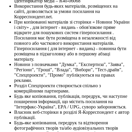
Ідентифікатор медіа – R40-06068
Використання будь-яких матеріалів, розміщених на
сайті, дозволяється за умови посилання на
Корреспондент.net.
При копіюванні матеріалів зі сторінки « Новини України
і світу» , для інтернет - видань - обов'язкове пряме
відкрите для пошукових систем гіперпосилання .
Посилання має бути розміщена в незалежності від
повного або часткового використання матеріалів.
Гіперпосилання ( для інтернет - видань) - повинна бути
розміщена в підзаголовку або в першому абзаці
матеріалу.
Новини з позначками "Думка", "Експертиза", "Заява",
"Регіони", "Гроші", "Влада", "Вибори", "Тест-драйв",
"Спецпроекти", "Промо" публікуються на правах
реклами.
Розділ Спецпроекти створюється спільно з
комерційними партнерами.
Будь яке копіювання, публікація, передрук, чи наступне
поширення інформації, що містить посилання на
"Інтерфакс-Україна", EPA / UPG, суворо забороняється.
Власник веб-сторінки в розділі Я-Корреспондент є автор
публікації.
Будь-яке копіювання, передрук та відтворення
фотографічних творів та/або аудіовізуальних творів