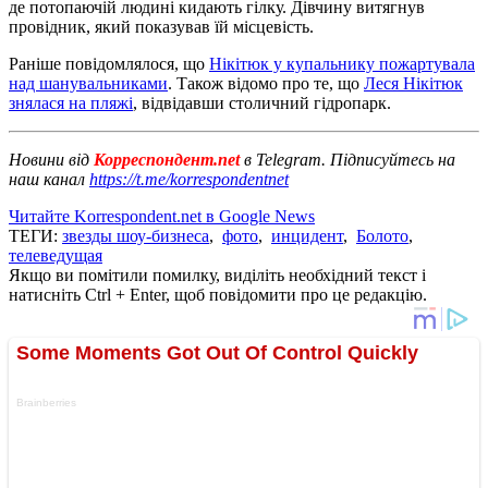
де потопаючій людині кидають гілку. Дівчину витягнув
провідник, який показував їй місцевість.
Раніше повідомлялося, що
Нікітюк у купальнику пожартувала
над шанувальниками
. Також відомо про те, що
Леся Нікітюк
знялася на пляжі
, відвідавши столичний гідропарк.
Новини від
Корреспондент.net
в Telegram. Підписуйтесь на
наш канал
https://t.me/korrespondentnet
Читайте Korrespondent.net в Google News
ТЕГИ:
звезды шоу-бизнеса
,
фото
,
инцидент
,
Болото
,
телеведущая
Якщо ви помітили помилку, виділіть необхідний текст і
натисніть Ctrl + Enter, щоб повідомити про це редакцію.