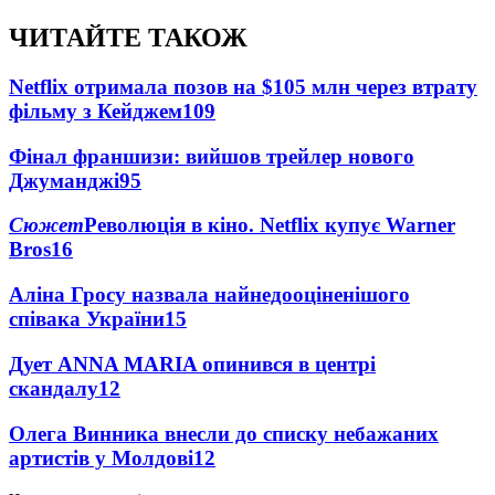
ЧИТАЙТЕ ТАКОЖ
Netflix отримала позов на $105 млн через втрату
фільму з Кейджем
109
Фінал франшизи: вийшов трейлер нового
Джуманджі
95
Сюжет
Революція в кіно. Netflix купує Warner
Bros
16
Аліна Гросу назвала найнедооціненішого
співака України
15
Дует ANNA MARIA опинився в центрі
скандалу
12
Олега Винника внесли до списку небажаних
артистів у Молдові
12