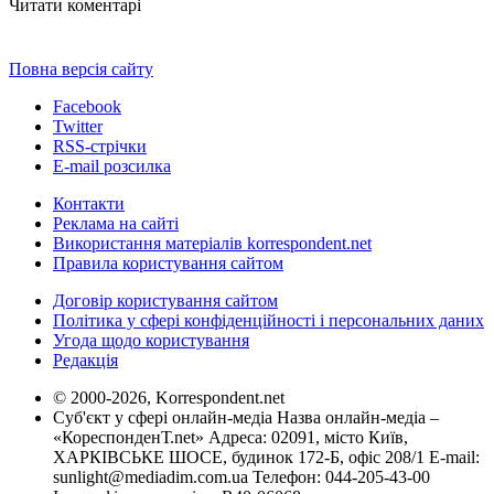
Читати коментарі
Повна версія сайту
Facebook
Twitter
RSS-стрічки
E-mail розсилка
Контакти
Реклама на сайті
Використання матеріалів korrespondent.net
Правила користування сайтом
Договір користування сайтом
Політика у сфері конфіденційності і персональних даних
Угода щодо користування
Редакція
© 2000-2026, Korrespondent.net
Суб'єкт у сфері онлайн-медіа Назва онлайн-медіа –
«КореспонденТ.net» Адреса: 02091, місто Київ,
ХАРКІВСЬКЕ ШОСЕ, будинок 172-Б, офіс 208/1 E-mail:
sunlight@mediadim.com.ua
Телефон: 044-205-43-00