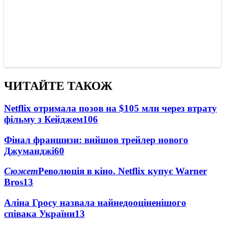
ЧИТАЙТЕ ТАКОЖ
Netflix отримала позов на $105 млн через втрату
фільму з Кейджем
106
Фінал франшизи: вийшов трейлер нового
Джуманджі
60
Сюжет
Революція в кіно. Netflix купує Warner
Bros
13
Аліна Гросу назвала найнедооціненішого
співака України
13