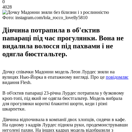
0
4028
Фото: instagram.com/lola_rocco_lovelly5810
Дівчина потрапила в об'єктив
папараці під час прогулянки. Вона не
видалила волосся під пахвами і не
одягла бюстгальтер.
Дочку співачки Мадонни модель Леон Лурдес зняли на
вулицях Нью-Йорка в епатажному вигляді. Про це
повідомляє
видання Flesh.
В об'єктив папараці 23-річна Лурдес потрапила у бузковому
кроп-топі, під який не одягла бюстгальтер. Модель вибрала
для прогулянки короткі блакитні шорти, кеди і різні
шкарпетки.
Дівчина відпочивала в компанії двох хлопців, сидячи в кафе.
На одному з кадрів Лурдес підняла руки, продемонструвавши
неголені пахви. На інших кадрах модель відобразили з