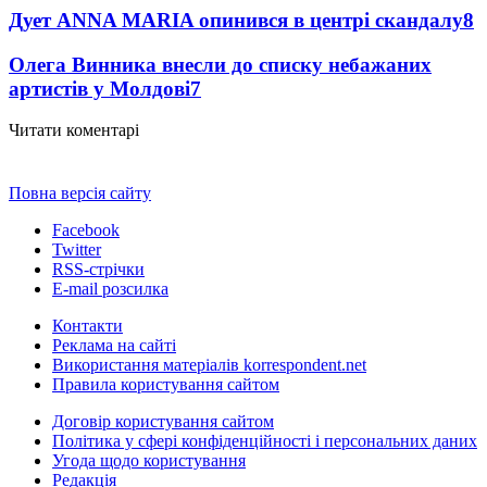
Дует ANNA MARIA опинився в центрі скандалу
8
Олега Винника внесли до списку небажаних
артистів у Молдові
7
Читати коментарі
Повна версія сайту
Facebook
Twitter
RSS-стрічки
E-mail розсилка
Контакти
Реклама на сайті
Використання матеріалів korrespondent.net
Правила користування сайтом
Договір користування сайтом
Політика у сфері конфіденційності і персональних даних
Угода щодо користування
Редакція