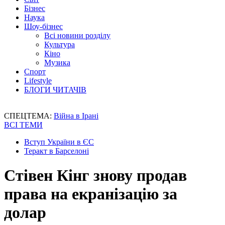
Бізнес
Наука
Шоу-бізнес
Всі новини розділу
Культура
Кіно
Музика
Спорт
Lifestyle
БЛОГИ ЧИТАЧІВ
СПЕЦТЕМА:
Війна в Ірані
ВСІ ТЕМИ
Вступ України в ЄС
Теракт в Барселоні
Стівен Кінг знову продав
права на екранізацію за
долар