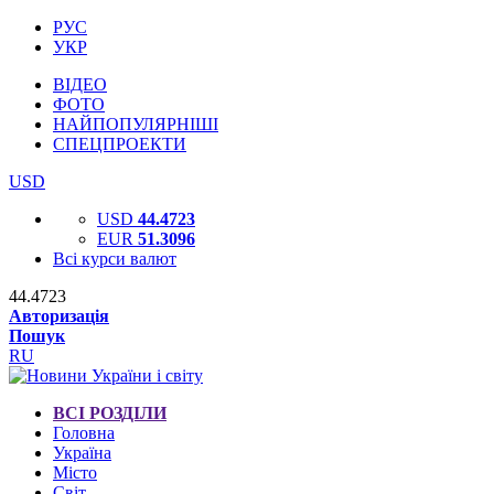
РУС
УКР
ВІДЕО
ФОТО
НАЙПОПУЛЯРНІШІ
СПЕЦПРОЕКТИ
USD
USD
44.4723
EUR
51.3096
Всі курси валют
44.4723
Авторизація
Пошук
RU
ВСІ РОЗДІЛИ
Головна
Україна
Місто
Світ