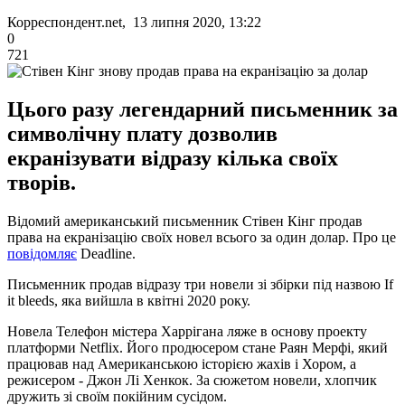
Корреспондент.net, 13 липня 2020, 13:22
0
721
Цього разу легендарний письменник за
символічну плату дозволив
екранізувати відразу кілька своїх
творів.
Відомий американський письменник Стівен Кінг продав
права на екранізацію своїх новел всього за один долар. Про це
повідомляє
Deadline.
Письменник продав відразу три новели зі збірки під назвою If
it bleeds, яка вийшла в квітні 2020 року.
Новела Телефон містера Харрігана ляже в основу проекту
платформи Netflix. Його продюсером стане Раян Мерфі, який
працював над Американською історією жахів і Хором, а
режисером - Джон Лі Хенкок. За сюжетом новели, хлопчик
дружить зі своїм покійним сусідом.