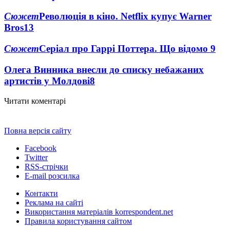
Сюжет
Революція в кіно. Netflix купує Warner
Bros
13
Сюжет
Серіал про Гаррі Поттера. Що відомо
9
Олега Винника внесли до списку небажаних
артистів у Молдові
8
Читати коментарі
Повна версія сайту
Facebook
Twitter
RSS-стрічки
E-mail розсилка
Контакти
Реклама на сайті
Використання матеріалів korrespondent.net
Правила користування сайтом