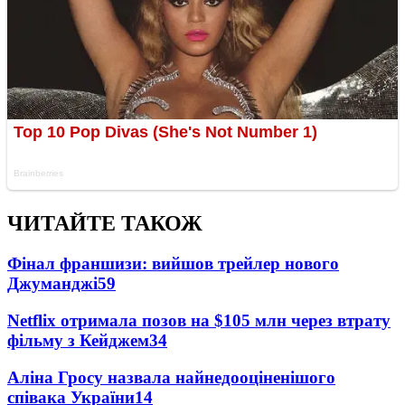
ЧИТАЙТЕ ТАКОЖ
Фінал франшизи: вийшов трейлер нового
Джуманджі
59
Netflix отримала позов на $105 млн через втрату
фільму з Кейджем
34
Аліна Гросу назвала найнедооціненішого
співака України
14