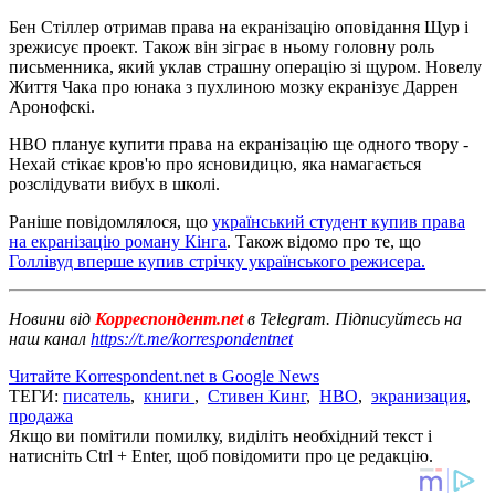
Бен Стіллер отримав права на екранізацію оповідання Щур і
зрежисує проект. Також він зіграє в ньому головну роль
письменника, який уклав страшну операцію зі щуром. Новелу
Життя Чака про юнака з пухлиною мозку екранізує Даррен
Аронофскі.
HBO планує купити права на екранізацію ще одного твору -
Нехай стікає кров'ю про ясновидицю, яка намагається
розслідувати вибух в школі.
Раніше повідомлялося, що
український студент купив права
на екранізацію роману Кінга
. Також відомо про те, що
Голлівуд вперше купив стрічку українського режисера.
Новини від
Корреспондент.net
в Telegram. Підписуйтесь на
наш канал
https://t.me/korrespondentnet
Читайте Korrespondent.net в Google News
ТЕГИ:
писатель
,
книги
,
Стивен Кинг
,
HBO
,
экранизация
,
продажа
Якщо ви помітили помилку, виділіть необхідний текст і
натисніть Ctrl + Enter, щоб повідомити про це редакцію.