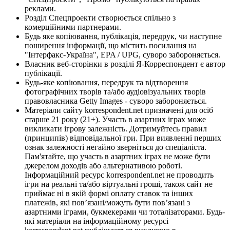
реклами.
Розділ Спецпроекти створюється спільно з
комерційними партнерами.
Будь яке копіювання, публікація, передрук, чи наступне
поширення інформації, що містить посилання на
"Інтерфакс-Україна", EPA / UPG, суворо забороняється.
Власник веб-сторінки в розділі Я-Корреспондент є автор
публікації.
Будь-яке копіювання, передрук та відтворення
фотографічних творів та/або аудіовізуальних творів
правовласника Getty Images - суворо забороняється.
Матеріали сайту korrespondent.net призначені для осіб
старше 21 року (21+). Участь в азартних іграх може
викликати ігрову залежність. Дотримуйтесь правил
(принципів) відповідальної гри. При виявленні перших
ознак залежності негайно зверніться до спеціаліста.
Пам'ятайте, що участь в азартних іграх не може бути
джерелом доходів або альтернативою роботі.
Інформаційний ресурс korrespondent.net не проводить
ігри на реальні та/або віртуальні гроші, також сайт не
приймає ні в якій формі оплату ставок та інших
платежів, які пов’язані/можуть бути пов’язані з
азартними іграми, букмекерами чи тоталізаторами. Будь-
які матеріали на інформаційному ресурсі