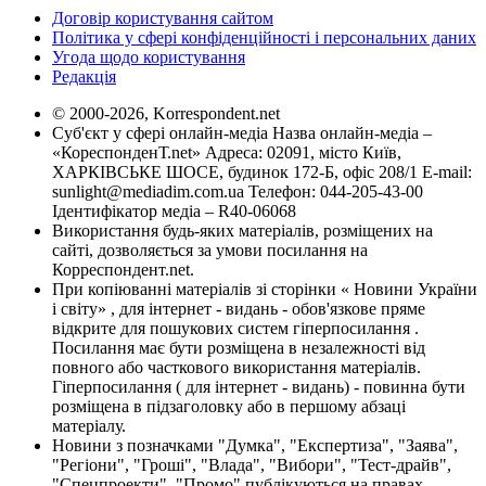
Договір користування сайтом
Політика у сфері конфіденційності і персональних даних
Угода щодо користування
Редакція
© 2000-2026, Korrespondent.net
Суб'єкт у сфері онлайн-медіа Назва онлайн-медіа –
«КореспонденТ.net» Адреса: 02091, місто Київ,
ХАРКІВСЬКЕ ШОСЕ, будинок 172-Б, офіс 208/1 E-mail:
sunlight@mediadim.com.ua
Телефон: 044-205-43-00
Ідентифікатор медіа – R40-06068
Використання будь-яких матеріалів, розміщених на
сайті, дозволяється за умови посилання на
Корреспондент.net.
При копіюванні матеріалів зі сторінки « Новини України
і світу» , для інтернет - видань - обов'язкове пряме
відкрите для пошукових систем гіперпосилання .
Посилання має бути розміщена в незалежності від
повного або часткового використання матеріалів.
Гіперпосилання ( для інтернет - видань) - повинна бути
розміщена в підзаголовку або в першому абзаці
матеріалу.
Новини з позначками "Думка", "Експертиза", "Заява",
"Регіони", "Гроші", "Влада", "Вибори", "Тест-драйв",
"Спецпроекти", "Промо" публікуються на правах