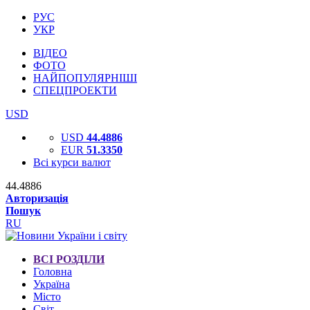
РУС
УКР
ВІДЕО
ФОТО
НАЙПОПУЛЯРНІШІ
СПЕЦПРОЕКТИ
USD
USD
44.4886
EUR
51.3350
Всі курси валют
44.4886
Авторизація
Пошук
RU
ВСІ РОЗДІЛИ
Головна
Україна
Місто
Світ