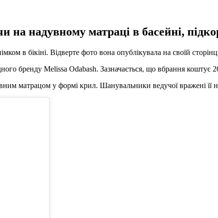
ачи на надувному матраці в басейні, під
ком в бікіні. Відверте фото вона опублікувала на своїй сторінці
одного бренду Melissa Odabash. Зазначається, що вбрання коштує 2
ним матрацом у формі крил. Шанувальники ведучої вражені її но