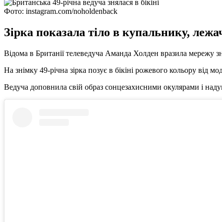
Фото: instagram.com/noholdenback
Зірка показала тіло в купальнику, леж
Відома в Британії телеведуча Аманда Холден вразила мережу знім
На знімку 49-річна зірка позує в бікіні рожевого кольору від м
Ведуча доповнила свій образ сонцезахисними окулярами і надув