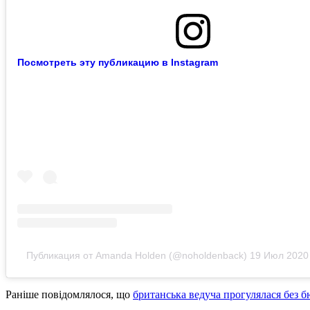
Посмотреть эту публикацию в Instagram
Публикация от Amanda Holden (@noholdenback)
19 Июл 2020 
Раніше повідомлялося, що
британська ведуча прогулялася без б