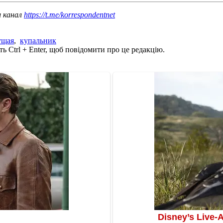
ш канал
https://t.me/korrespondentnet
ущая
,
купальник
ь Ctrl + Enter, щоб повідомити про це редакцію.