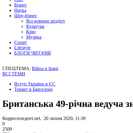
Бізнес
Наука
Шоу-бізнес
Всі новини розділу
Культура
Кіно
Музика
Спорт
Lifestyle
БЛОГИ ЧИТАЧІВ
СПЕЦТЕМА:
Війна в Ірані
ВСІ ТЕМИ
Вступ України в ЄС
Теракт в Барселоні
Британська 49-річна ведуча зн
Корреспондент.net, 20 липня 2020, 11:39
0
2509