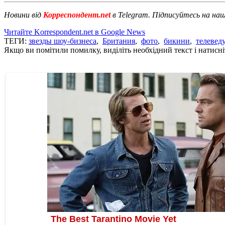
Новини від
Корреспондент.net
в Telegram. Підписуйтесь на на
Читайте Korrespondent.net в Google News
ТЕГИ:
звезды шоу-бизнеса
,
Британия
,
фото
,
бикини
,
телевед
Якщо ви помітили помилку, виділіть необхідний текст і натисніт