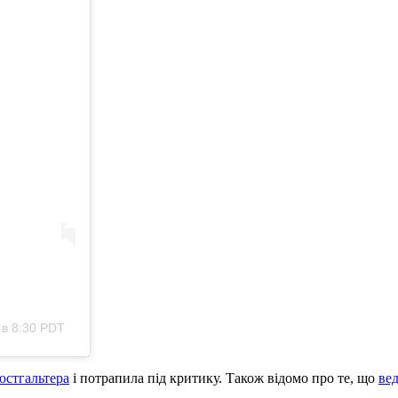
в 8:30 PDT
юстгальтера
і потрапила під критику. Також відомо про те, що
вед