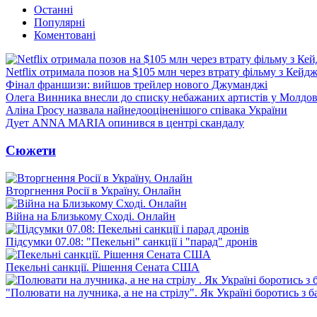
Останні
Популярні
Коментовані
Netflix отримала позов на $105 млн через втрату фільму з Кейд
Фінал франшизи: вийшов трейлер нового Джуманджі
Олега Винника внесли до списку небажаних артистів у Молдов
Аліна Гросу назвала найнедооціненішого співака України
Дует ANNA MARIA опинився в центрі скандалу
Сюжети
Вторгнення Росії в Україну. Онлайн
Війна на Близькому Сході. Онлайн
Підсумки 07.08: "Пекельні" санкції і "парад" дронів
Пекельні санкції. Рішення Сената США
"Полювати на лучника, а не на стрілу". Як Україні боротись з 