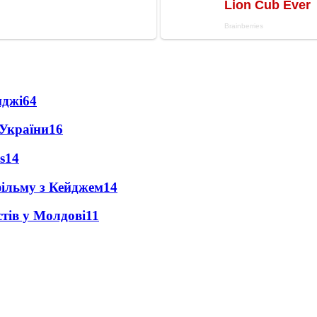
нджі
64
 України
16
s
14
фільму з Кейджем
14
тів у Молдові
11