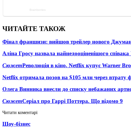
ЧИТАЙТЕ ТАКОЖ
Фінал франшизи: вийшов трейлер нового Джума
Аліна Гросу назвала найнедооціненішого співака
Сюжет
Революція в кіно. Netflix купує Warner Bro
Netflix отримала позов на $105 млн через втрату 
Олега Винника внесли до списку небажаних артис
Сюжет
Серіал про Гаррі Поттера. Що відомо
9
Читати коментарі
Шоу-бізнес