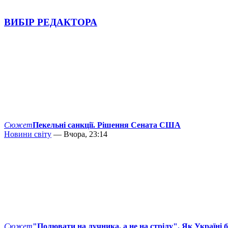
ВИБІР РЕДАКТОРА
Сюжет
Пекельні санкції. Рішення Сената США
Новини світу
— Вчора, 23:14
Сюжет
"Полювати на лучника, а не на стрілу". Як Україні 