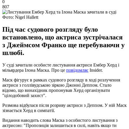
0
807
Фото: Nigel Hallett
Під час судового розгляду було
встановлено, що актриса зустрічалася
з Джеймсом Франко ще перебуваючи у
шлюбі.
У суді зачитали особисте листування актриси Ембер Херд і
мільярдера Ілона Маска. Про це
повідомляє
Insider.
Маск фігурує в рамках судового розгляду в ході розлучення
актриси з голлівудською зіркою Джонні Деппом. Стало
відомо, що винахідник пропонував Херд організувати
"цілодобовий захист".
Розмова відбулася після розриву актриси з Деппом. У ній Маск
зізнається Херд в симпатії.
Видання наводить слова Маска з особистого листування з
актрисою: "Пропозиція залишиться в силі, навіть якщо ти