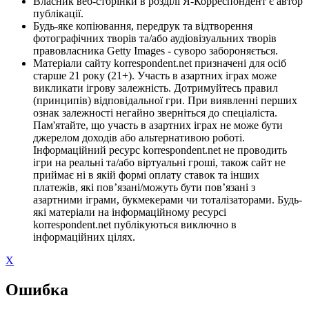
Власник веб-сторінки в розділі Я-Корреспондент є автор
публікації.
Будь-яке копіювання, передрук та відтворення
фотографічних творів та/або аудіовізуальних творів
правовласника Getty Images - суворо забороняється.
Матеріали сайту korrespondent.net призначені для осіб
старше 21 року (21+). Участь в азартних іграх може
викликати ігрову залежність. Дотримуйтесь правил
(принципів) відповідальної гри. При виявленні перших
ознак залежності негайно зверніться до спеціаліста.
Пам'ятайте, що участь в азартних іграх не може бути
джерелом доходів або альтернативою роботі.
Інформаційний ресурс korrespondent.net не проводить
ігри на реальні та/або віртуальні гроші, також сайт не
приймає ні в якій формі оплату ставок та інших
платежів, які пов’язані/можуть бути пов’язані з
азартними іграми, букмекерами чи тоталізаторами. Будь-
які матеріали на інформаційному ресурсі
korrespondent.net публікуються виключно в
інформаційних цілях.
X
Ошибка