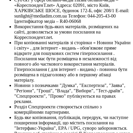
«КореспонденТ.net» Адреса: 02091, місто Київ,
ХАРКІВСЬКЕ ШОСЕ, будинок 172-Б, офіс 208/1 E-mail:
sunlight@mediadim.com.ua
Телефон: 044-205-43-00
Ідентифікатор медіа – R40-06068
Використання будь-яких матеріалів, розміщених на
сайті, дозволяється за умови посилання на
Корреспондент.net.
При копіюванні матеріалів зі сторінки « Новини України
і світу» , для інтернет - видань - обов'язкове пряме
відкрите для пошукових систем гіперпосилання .
Посилання має бути розміщена в незалежності від
повного або часткового використання матеріалів.
Гіперпосилання ( для інтернет - видань) - повинна бути
розміщена в підзаголовку або в першому абзаці
матеріалу.
Новини з позначками "Думка", "Експертиза", "Заява",
"Регіони", "Гроші", "Влада", "Вибори", "Тест-драйв",
"Спецпроекти", "Промо" публікуються на правах
реклами.
Розділ Спецпроекти створюється спільно з
комерційними партнерами.
Будь яке копіювання, публікація, передрук, чи наступне
поширення інформації, що містить посилання на
"Інтерфакс-Україна", EPA / UPG, суворо забороняється.