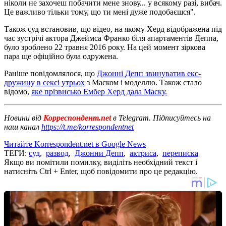
ніколи не захочеш побачити мене знову... у всякому разі, вибач.
Це важливо тільки тому, що ти мені дуже подобаєшся".
Також суд встановив, що відео, на якому Херд відображена під
час зустрічі актора Джеймса Франко біля апартаментів Деппа,
було зроблено 22 травня 2016 року. На цей момент зіркова
пара ще офіційно була одружена.
Раніше повідомлялося, що
Джонні Депп звинуватив екс-
дружину в сексі утрьох
з Маском і моделлю. Також стало
відомо,
яке прізвисько Ембер Херд дала Маску.
Новини від
Корреспондент.net
в Telegram. Підписуйтесь на
наш канал
https://t.me/korrespondentnet
Читайте Korrespondent.net в Google News
ТЕГИ:
суд
,
развод
,
Джонни Депп
,
актриса
,
переписка
Якщо ви помітили помилку, виділіть необхідний текст і
натисніть Ctrl + Enter, щоб повідомити про це редакцію.