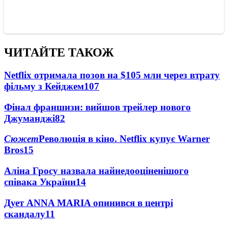
ЧИТАЙТЕ ТАКОЖ
Netflix отримала позов на $105 млн через втрату
фільму з Кейджем
107
Фінал франшизи: вийшов трейлер нового
Джуманджі
82
Сюжет
Революція в кіно. Netflix купує Warner
Bros
15
Аліна Гросу назвала найнедооціненішого
співака України
14
Дует ANNA MARIA опинився в центрі
скандалу
11