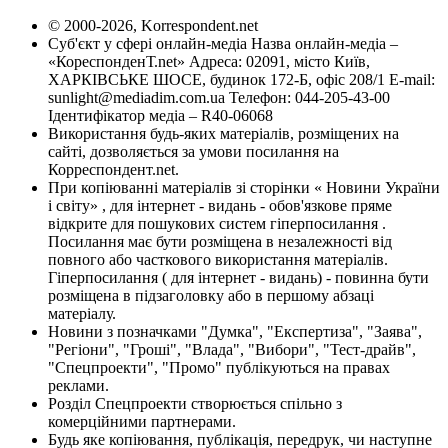
© 2000-2026, Korrespondent.net
Суб'єкт у сфері онлайн-медіа Назва онлайн-медіа –
«КореспонденТ.net» Адреса: 02091, місто Київ,
ХАРКІВСЬКЕ ШОСЕ, будинок 172-Б, офіс 208/1 E-mail:
sunlight@mediadim.com.ua
Телефон: 044-205-43-00
Ідентифікатор медіа – R40-06068
Використання будь-яких матеріалів, розміщених на
сайті, дозволяється за умови посилання на
Корреспондент.net.
При копіюванні матеріалів зі сторінки « Новини України
і світу» , для інтернет - видань - обов'язкове пряме
відкрите для пошукових систем гіперпосилання .
Посилання має бути розміщена в незалежності від
повного або часткового використання матеріалів.
Гіперпосилання ( для інтернет - видань) - повинна бути
розміщена в підзаголовку або в першому абзаці
матеріалу.
Новини з позначками "Думка", "Експертиза", "Заява",
"Регіони", "Гроші", "Влада", "Вибори", "Тест-драйв",
"Спецпроекти", "Промо" публікуються на правах
реклами.
Розділ Спецпроекти створюється спільно з
комерційними партнерами.
Будь яке копіювання, публікація, передрук, чи наступне