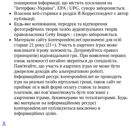
поширення інформації, що містить посилання на
"Інтерфакс-Україна", EPA / UPG, суворо забороняється.
Власник веб-сторінки в розділі Я-Корреспондент є автор
публікації.
Будь-яке копіювання, передрук та відтворення
фотографічних творів та/або аудіовізуальних творів
правовласника Getty Images - суворо забороняється.
Матеріали сайту korrespondent.net призначені для осіб
старше 21 року (21+). Участь в азартних іграх може
викликати ігрову залежність. Дотримуйтесь правил
(принципів) відповідальної гри. При виявленні перших
ознак залежності негайно зверніться до спеціаліста.
Пам'ятайте, що участь в азартних іграх не може бути
джерелом доходів або альтернативою роботі.
Інформаційний ресурс korrespondent.net не проводить
ігри на реальні та/або віртуальні гроші, також сайт не
приймає ні в якій формі оплату ставок та інших
платежів, які пов’язані/можуть бути пов’язані з
азартними іграми, букмекерами чи тоталізаторами. Будь-
які матеріали на інформаційному ресурсі
korrespondent.net публікуються виключно в
інформаційних цілях.
X