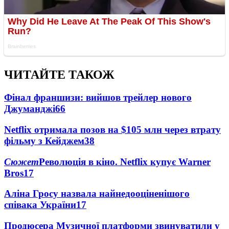
ЧИТАЙТЕ ТАКОЖ
Фінал франшизи: вийшов трейлер нового
Джуманджі
66
Netflix отримала позов на $105 млн через втрату
фільму з Кейджем
38
Сюжет
Революція в кіно. Netflix купує Warner
Bros
17
Аліна Гросу назвала найнедооціненішого
співака України
17
Продюсера Музичної платформи звинуватили у