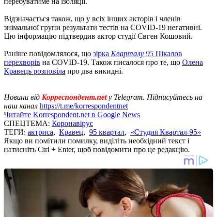
перебуватиме на ізоляції.
Відзначається також, що у всіх інших акторів і членів
знімальної групи результати тестів на COVID-19 негативні.
Цю інформацію підтвердив актор студії Євген Кошовий.
Раніше повідомлялося, що
зірка
Кварталу 95
Пікалов
перехворів
на COVID-19. Також писалося про те, що
Олена
Кравець розповіла
про два викидні.
Новини від
Корреспондент.net
у Telegram. Підписуйтесь на
наш канал
https://t.me/korrespondentnet
Читайте Korrespondent.net в Google News
СПЕЦТЕМА:
Коронавірус
ТЕГИ:
актриса
,
Кравец
,
95 квартал
,
«Студия Квартал-95»
Якщо ви помітили помилку, виділіть необхідний текст і
натисніть Ctrl + Enter, щоб повідомити про це редакцію.