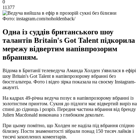
0
11377
Фото: instagram.com/noholdenback/
Одна із суддів британського шоу
талантів Britain's Got Talent підкорила
мережу відвертим напівпрозорим
вбранням.
Відома в Британії телеведуча Аманда Холден з'явилася в ефірі
шоу Britain's Got Talent в напівпрозорому вбранні без
бюстгальтера. Фото і відео зірка показала на своєму Instagram-
акаунті.
На кадрах 49-річна ведуча позує в напівпрозорому вбранні із
золотистим принтом. Сукня до підлоги має відвертий виріз на
спині до сідниць і розріз. Передня частина вбрання від бренду
Julien Macdonald виконана з глибоким декольте.
При цьому помітно, що Холден не наділа під вбрання спідню
білизну. Пости знаменитості зібрали понад 150 тисяч лайків і
тисячі захоплених коментарів.