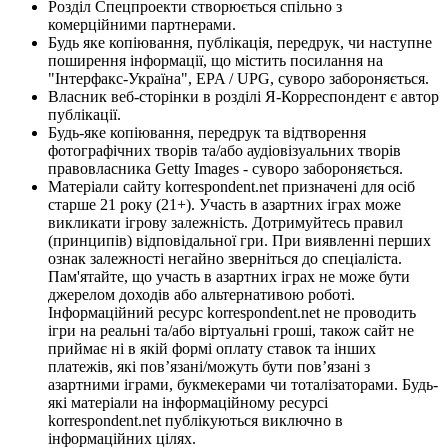
Розділ Спецпроекти створюється спільно з
комерційними партнерами.
Будь яке копіювання, публікація, передрук, чи наступне
поширення інформації, що містить посилання на
"Інтерфакс-Україна", EPA / UPG, суворо забороняється.
Власник веб-сторінки в розділі Я-Корреспондент є автор
публікації.
Будь-яке копіювання, передрук та відтворення
фотографічних творів та/або аудіовізуальних творів
правовласника Getty Images - суворо забороняється.
Матеріали сайту korrespondent.net призначені для осіб
старше 21 року (21+). Участь в азартних іграх може
викликати ігрову залежність. Дотримуйтесь правил
(принципів) відповідальної гри. При виявленні перших
ознак залежності негайно зверніться до спеціаліста.
Пам'ятайте, що участь в азартних іграх не може бути
джерелом доходів або альтернативою роботі.
Інформаційний ресурс korrespondent.net не проводить
ігри на реальні та/або віртуальні гроші, також сайт не
приймає ні в якій формі оплату ставок та інших
платежів, які пов’язані/можуть бути пов’язані з
азартними іграми, букмекерами чи тоталізаторами. Будь-
які матеріали на інформаційному ресурсі
korrespondent.net публікуються виключно в
інформаційних цілях.