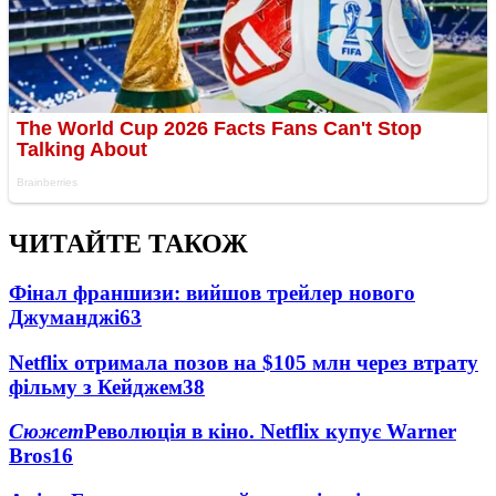
ЧИТАЙТЕ ТАКОЖ
Фінал франшизи: вийшов трейлер нового
Джуманджі
63
Netflix отримала позов на $105 млн через втрату
фільму з Кейджем
38
Сюжет
Революція в кіно. Netflix купує Warner
Bros
16