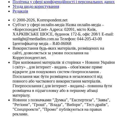
Політика у сфері конфіденційності і персональних даних
Угода щодо користування
Редакція
© 2000-2026, Korrespondent.net
Суб'єкт у сфері онлайн-медіа Назва онлайн-медіа –
«КореспонденТ.net» Адреса: 02091, місто Київ,
ХАРКІВСЬКЕ ШОСЕ, будинок 172-Б, офіс 208/1 E-mail:
sunlight@mediadim.com.ua
Телефон: 044-205-43-00
Ідентифікатор медіа – R40-06068
Використання будь-яких матеріалів, розміщених на
сайті, дозволяється за умови посилання на
Корреспондент.net.
При копіюванні матеріалів зі сторінки « Новини України
і світу» , для інтернет - видань - обов'язкове пряме
відкрите для пошукових систем гіперпосилання .
Посилання має бути розміщена в незалежності від
повного або часткового використання матеріалів.
Гіперпосилання ( для інтернет - видань) - повинна бути
розміщена в підзаголовку або в першому абзаці
матеріалу.
Новини з позначками "Думка", "Експертиза", "Заява",
"Регіони", "Гроші", "Влада", "Вибори", "Тест-драйв",
"Спецпроекти", "Промо" публікуються на правах
реклами.