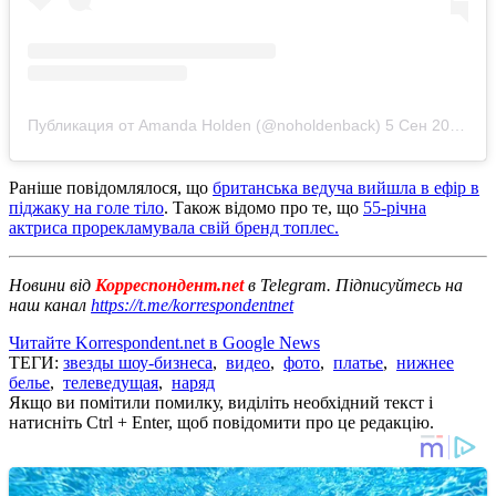
Публикация от Amanda Holden (@noholdenback)
5 Сен 2020 в 10:43 PDT
Раніше повідомлялося, що
британська ведуча вийшла в ефір в
піджаку на голе тіло
. Також відомо про те, що
55-річна
актриса прорекламувала свій бренд топлес.
Новини від
Корреспондент.net
в Telegram. Підписуйтесь на
наш канал
https://t.me/korrespondentnet
Читайте Korrespondent.net в Google News
ТЕГИ:
звезды шоу-бизнеса
,
видео
,
фото
,
платье
,
нижнее
белье
,
телеведущая
,
наряд
Якщо ви помітили помилку, виділіть необхідний текст і
натисніть Ctrl + Enter, щоб повідомити про це редакцію.