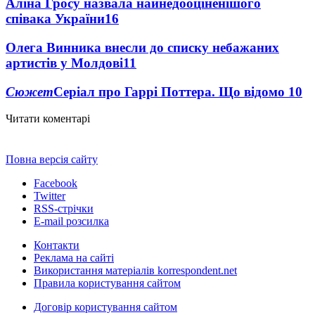
Аліна Гросу назвала найнедооціненішого
співака України
16
Олега Винника внесли до списку небажаних
артистів у Молдові
11
Сюжет
Серіал про Гаррі Поттера. Що відомо
10
Читати коментарі
Повна версія сайту
Facebook
Twitter
RSS-стрічки
E-mail розсилка
Контакти
Реклама на сайті
Використання матеріалів korrespondent.net
Правила користування сайтом
Договір користування сайтом