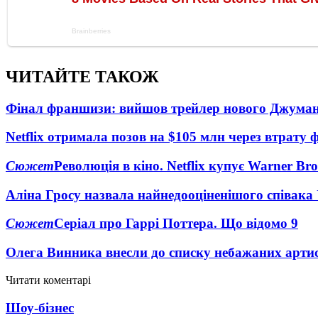
ЧИТАЙТЕ ТАКОЖ
Фінал франшизи: вийшов трейлер нового Джума
Netflix отримала позов на $105 млн через втрату 
Сюжет
Революція в кіно. Netflix купує Warner Bro
Аліна Гросу назвала найнедооціненішого співака
Сюжет
Серіал про Гаррі Поттера. Що відомо
9
Олега Винника внесли до списку небажаних артис
Читати коментарі
Шоу-бізнес