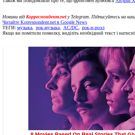
Також ми повідомляли про те, що фронтмен
Бумбокса
Андрій Х
Новини від
Корреспондент.net
у Telegram. Підписуйтесь на на
Читайте Korrespondent.net в Google News
ТЕГИ:
музыка
,
рок-музыка
,
AC/DC
,
рок-н-ролл
Якщо ви помітили помилку, виділіть необхідний текст і натисніт