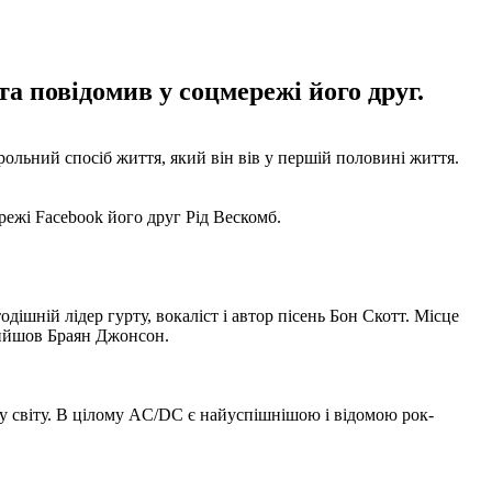
а повідомив у соцмережі його друг.
ольний спосіб життя, який він вів у першій половині життя.
режі Facebook його друг Рід Вескомб.
дішній лідер гурту, вокаліст і автор пісень Бон Скотт. Місце
прийшов Браян Джонсон.
му світу. В цілому AC/DC є найуспішнішою і відомою рок-