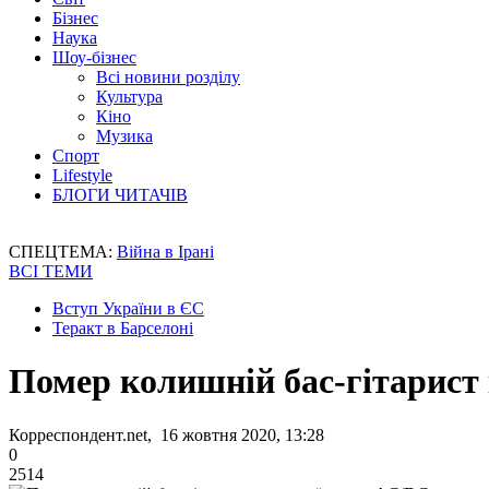
Бізнес
Наука
Шоу-бізнес
Всі новини розділу
Культура
Кіно
Музика
Спорт
Lifestyle
БЛОГИ ЧИТАЧІВ
СПЕЦТЕМА:
Війна в Ірані
ВСІ ТЕМИ
Вступ України в ЄС
Теракт в Барселоні
Помер колишній бас-гітарист
Корреспондент.net, 16 жовтня 2020, 13:28
0
2514