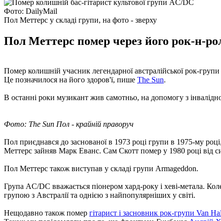
Фото: DailyMail
Пол Меттерс у складі групи, на фото - зверху
Пол Меттерс помер через його рок-н-ро
Помер колишній учасник легендарної австралійської рок-групи 
Це позначилося на його здоров'ї, пише
The Sun
.
В останні роки музикант жив самотньо, на допомогу з інвалідно
Фото: The Sun Пол - крайній праворуч
Пол приєднався до заснованої в 1973 році групи в 1975-му році,
Меттерс зайняв Марк Еванс. Сам Скотт помер у 1980 році від с
Пол Меттерс також виступав у складі групи Armageddon.
Група AC/DC вважається піонером хард-року і хеві-метала. Кол
групою з Австралії та однією з найпопулярніших у світі.
Нещодавно також помер
гітарист і засновник рок-групи Van Hal