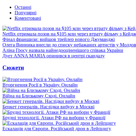
Останні
Популярні
Коментовані
Netflix отримала позов на $105 млн через втрату фільму з Кейд
Фінал франшизи: вийшов трейлер нового Джуманджі
Олега Винника внесли до списку небажаних артистів у Молдов
Аліна Гросу назвала найнедооціненішого співака України
Дует ANNA MARIA опинився в центрі скандалу
Сюжети
Вторгнення Росії в Україну. Онлайн
Війна на Близькому Сході. Онлайн
Бенкет генералів. Наслідки вибуху в Москві
Брудні технології. Атаки РФ на вибори у Франції
Ескалація для Європи. Російський дрон в Лейпцигу