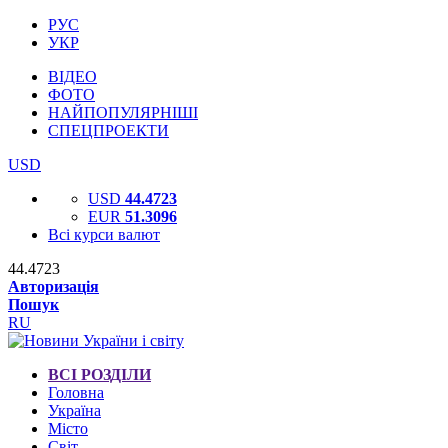
РУС
УКР
ВІДЕО
ФОТО
НАЙПОПУЛЯРНІШІ
СПЕЦПРОЕКТИ
USD
USD
44.4723
EUR
51.3096
Всі курси валют
44.4723
Авторизація
Пошук
RU
ВСІ РОЗДІЛИ
Головна
Україна
Місто
Світ