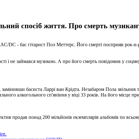
льний спосіб життя. Про смерть музикант
AC/DC - бас гітарист Пол Меттерс. Його смерті посприяв рок-н-р
сті і не займався музикою. А про його смерть повідомив у соцме
 замінивши басиста Ларрі ван Крідта. Незабаром Пола звільнив то
ильного алкогольного сп'яніння у віці 33 років. На його місце 
ектив продав понад 200 мільйонів екземплярів альбомів по всьо
en.