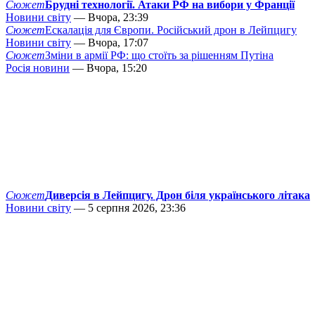
Сюжет
Брудні технології. Атаки РФ на вибори у Франції
Новини світу
— Вчора, 23:39
Сюжет
Ескалація для Європи. Російський дрон в Лейпцигу
Новини світу
— Вчора, 17:07
Сюжет
Зміни в армії РФ: що стоїть за рішенням Путіна
Росія новини
— Вчора, 15:20
Сюжет
Диверсія в Лейпцигу. Дрон біля українського літака
Новини світу
— 5 серпня 2026, 23:36