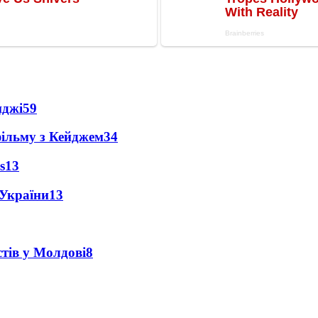
нджі
59
фільму з Кейджем
34
s
13
 України
13
тів у Молдові
8