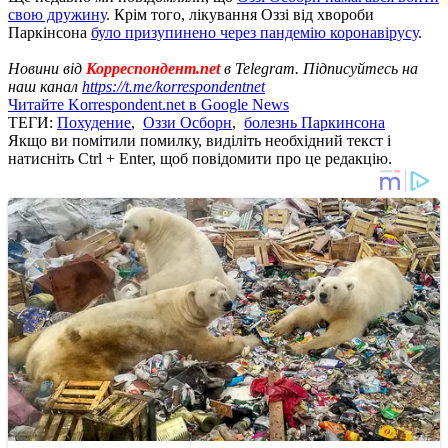
свою дружину
. Крім того, лікування Оззі від хвороби
Паркінсона
було призупинено через пандемію коронавірусу
.
Новини від
Корреспондент.net
в Telegram. Підписуйтесь на
наш канал
https://t.me/korrespondentnet
Читайте Korrespondent.net в Google News
ТЕГИ:
Похудение
,
Оззи Осборн
,
болезнь Паркинсона
Якщо ви помітили помилку, виділіть необхідний текст і
натисніть Ctrl + Enter, щоб повідомити про це редакцію.