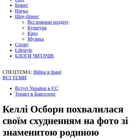
Бізнес
Наука
Шоу-бізнес
Всі новини розділу
Культура
Кіно
Музика
Спорт
Lifestyle
БЛОГИ ЧИТАЧІВ
СПЕЦТЕМА:
Війна в Ірані
ВСІ ТЕМИ
Вступ України в ЄС
Теракт в Барселоні
Келлі Осборн похвалилася
своїм схудненням на фото зі
знаменитою родиною