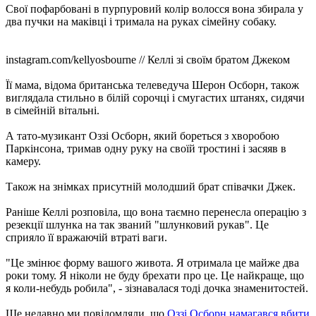
Свої пофарбовані в пурпуровий колір волосся вона збирала у
два пучки на маківці і тримала на руках сімейну собаку.
instagram.com/kellyosbourne // Келлі зі своїм братом Джеком
Її мама, відома британська телеведуча Шерон Осборн, також
виглядала стильно в білій сорочці і смугастих штанях, сидячи
в сімейній вітальні.
А тато-музикант Оззі Осборн, який бореться з хворобою
Паркінсона, тримав одну руку на своїй тростині і засяяв в
камеру.
Також на знімках присутній молодший брат співачки Джек.
Раніше Келлі розповіла, що вона таємно перенесла операцію з
резекції шлунка на так званий "шлунковий рукав". Це
сприяло її вражаючій втраті ваги.
"Це змінює форму вашого живота. Я отримала це майже два
роки тому. Я ніколи не буду брехати про це. Це найкраще, що
я коли-небудь робила", - зізнавалася тоді дочка знаменитостей.
Ще недавно ми повідомляли, що
Оззі Осборн намагався вбити