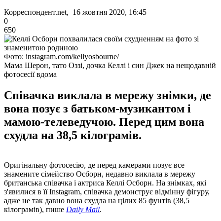
Корреспондент.net, 16 жовтня 2020, 16:45
0
650
Фото: instagram.com/kellyosbourne/
Мама Шерон, тато Оззі, дочка Келлі і син Джек на нещодавній
фотосесії вдома
Співачка виклала в мережу знімки, де
вона позує з батьком-музикантом і
мамою-телеведучою. Перед цим вона
схудла на 38,5 кілограмів.
Оригінальну фотосесію, де перед камерами позує все
знамените сімейство Осборн, недавно виклала в мережу
британська співачка і актриса Келлі Осборн. На знімках, які
з'явилися в її Instagram, співачка демонструє відмінну фігуру,
адже не так давно вона схудла на цілих 85 фунтів (38,5
кілограмів), пише
Daily Mail
.