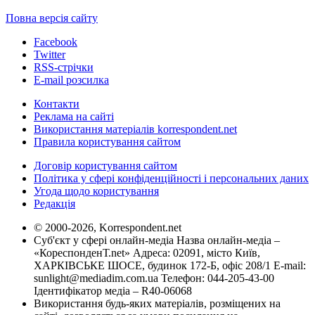
Повна версія сайту
Facebook
Twitter
RSS-стрічки
E-mail розсилка
Контакти
Реклама на сайті
Використання матеріалів korrespondent.net
Правила користування сайтом
Договір користування сайтом
Політика у сфері конфіденційності і персональних даних
Угода щодо користування
Редакція
© 2000-2026, Korrespondent.net
Суб'єкт у сфері онлайн-медіа Назва онлайн-медіа –
«КореспонденТ.net» Адреса: 02091, місто Київ,
ХАРКІВСЬКЕ ШОСЕ, будинок 172-Б, офіс 208/1 E-mail:
sunlight@mediadim.com.ua
Телефон: 044-205-43-00
Ідентифікатор медіа – R40-06068
Використання будь-яких матеріалів, розміщених на