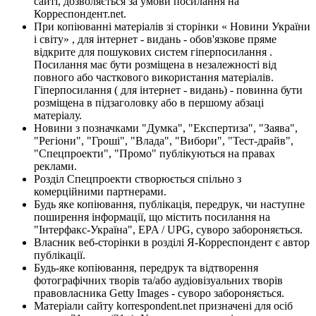
сайті, дозволяється за умови посилання на
Корреспондент.net.
При копіюванні матеріалів зі сторінки « Новини України
і світу» , для інтернет - видань - обов'язкове пряме
відкрите для пошукових систем гіперпосилання .
Посилання має бути розміщена в незалежності від
повного або часткового використання матеріалів.
Гіперпосилання ( для інтернет - видань) - повинна бути
розміщена в підзаголовку або в першому абзаці
матеріалу.
Новини з позначками "Думка", "Експертиза", "Заява",
"Регіони", "Гроші", "Влада", "Вибори", "Тест-драйв",
"Спецпроекти", "Промо" публікуються на правах
реклами.
Розділ Спецпроекти створюється спільно з
комерційними партнерами.
Будь яке копіювання, публікація, передрук, чи наступне
поширення інформації, що містить посилання на
"Інтерфакс-Україна", EPA / UPG, суворо забороняється.
Власник веб-сторінки в розділі Я-Корреспондент є автор
публікації.
Будь-яке копіювання, передрук та відтворення
фотографічних творів та/або аудіовізуальних творів
правовласника Getty Images - суворо забороняється.
Матеріали сайту korrespondent.net призначені для осіб