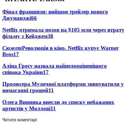
Фінал франшизи: вийшов трейлер нового
Джуманджі
66
Netflix отримала позов на $105 млн через втрату
фільму з Кейджем
38
Сюжет
Революція в кіно. Netflix купує Warner
Bros
17
Аліна Гросу назвала найнедооціненішого
співака України
17
Продюсера Музичної платформи звинуватили у
вимаганні грошей
11
Олега Винника внесли до списку небажаних
артистів у Молдові
11
Читати коментарі