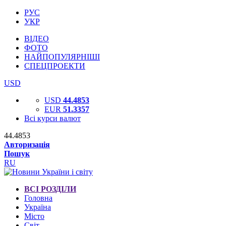
РУС
УКР
ВІДЕО
ФОТО
НАЙПОПУЛЯРНІШІ
СПЕЦПРОЕКТИ
USD
USD
44.4853
EUR
51.3357
Всі курси валют
44.4853
Авторизація
Пошук
RU
ВСІ РОЗДІЛИ
Головна
Україна
Місто
Світ