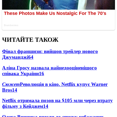
ЧИТАЙТЕ ТАКОЖ
Фінал франшизи: вийшов трейлер нового
Джуманджі
64
Аліна Гросу назвала найнедооціненішого
співака України
16
Сюжет
Революція в кіно. Netflix купує Warner
Bros
14
Netflix отримала позов на $105 млн через втрату
фільму з Кейджем
14
Олега Винника внесли до списку небажаних