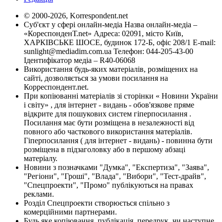
© 2000-2026, Korrespondent.net
Суб'єкт у сфері онлайн-медіа Назва онлайн-медіа –
«КореспонденТ.net» Адреса: 02091, місто Київ,
ХАРКІВСЬКЕ ШОСЕ, будинок 172-Б, офіс 208/1 E-mail:
sunlight@mediadim.com.ua
Телефон: 044-205-43-00
Ідентифікатор медіа – R40-06068
Використання будь-яких матеріалів, розміщених на
сайті, дозволяється за умови посилання на
Корреспондент.net.
При копіюванні матеріалів зі сторінки « Новини України
і світу» , для інтернет - видань - обов'язкове пряме
відкрите для пошукових систем гіперпосилання .
Посилання має бути розміщена в незалежності від
повного або часткового використання матеріалів.
Гіперпосилання ( для інтернет - видань) - повинна бути
розміщена в підзаголовку або в першому абзаці
матеріалу.
Новини з позначками "Думка", "Експертиза", "Заява",
"Регіони", "Гроші", "Влада", "Вибори", "Тест-драйв",
"Спецпроекти", "Промо" публікуються на правах
реклами.
Розділ Спецпроекти створюється спільно з
комерційними партнерами.
Будь яке копіювання, публікація, передрук, чи наступне