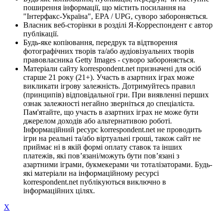
поширення інформації, що містить посилання на
"Інтерфакс-Україна", EPA / UPG, суворо забороняється.
Власник веб-сторінки в розділі Я-Корреспондент є автор
публікації.
Будь-яке копіювання, передрук та відтворення
фотографічних творів та/або аудіовізуальних творів
правовласника Getty Images - суворо забороняється.
Матеріали сайту korrespondent.net призначені для осіб
старше 21 року (21+). Участь в азартних іграх може
викликати ігрову залежність. Дотримуйтесь правил
(принципів) відповідальної гри. При виявленні перших
ознак залежності негайно зверніться до спеціаліста.
Пам'ятайте, що участь в азартних іграх не може бути
джерелом доходів або альтернативою роботі.
Інформаційний ресурс korrespondent.net не проводить
ігри на реальні та/або віртуальні гроші, також сайт не
приймає ні в якій формі оплату ставок та інших
платежів, які пов’язані/можуть бути пов’язані з
азартними іграми, букмекерами чи тоталізаторами. Будь-
які матеріали на інформаційному ресурсі
korrespondent.net публікуються виключно в
інформаційних цілях.
X