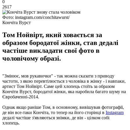
0
2617
Фото: instagram.com/conchitawurst/
Кончіта Вурст
Том Нойвірт, який ховається за
образом бородатої жінки, став дедалі
частіше викладати свої фото в
чоловічому образі.
"Змінює, мов рукавички" - так можна сказати з приводу
частоти, з якою перевтілюється з чоловіка в жінку - і навпаки,
артист Том Нойвірт. Саме цей хлопець стоїть за образом
Кончіти Вурст, бородатої жінки, яка наробила багато шуму на
Євробаченні-2014.
Однак якщо раніше Том, в основному, вивішував фотографії,
де він все-таки Кончіта, то тепер на його сторінці в
Instagram
дедалі частіше з'являються знімки, де він - цілком собі
хлопець.