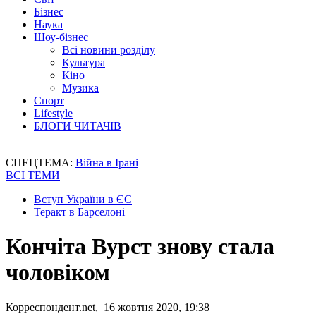
Бізнес
Наука
Шоу-бізнес
Всі новини розділу
Культура
Кіно
Музика
Спорт
Lifestyle
БЛОГИ ЧИТАЧІВ
СПЕЦТЕМА:
Війна в Ірані
ВСІ ТЕМИ
Вступ України в ЄС
Теракт в Барселоні
Кончіта Вурст знову стала
чоловіком
Корреспондент.net, 16 жовтня 2020, 19:38