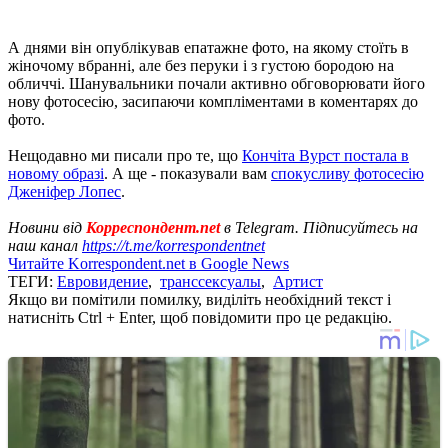
А днями він опублікував епатажне фото, на якому стоїть в
жіночому вбранні, але без перуки і з густою бородою на
обличчі. Шанувальники почали активно обговорювати його
нову фотосесію, засипаючи компліментами в коментарях до
фото.
Нещодавно ми писали про те, що
Кончіта Вурст постала в
новому образі
. А ще - показували вам
спокусливу фотосесію
Дженіфер Лопес
.
Новини від
Корреспондент.net
в Telegram. Підписуйтесь на
наш канал
https://t.me/korrespondentnet
Читайте Korrespondent.net в Google News
ТЕГИ:
Евровидение
,
транссексуалы
,
Артист
Якщо ви помітили помилку, виділіть необхідний текст і
натисніть Ctrl + Enter, щоб повідомити про це редакцію.