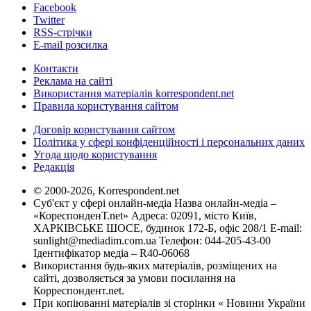
Facebook
Twitter
RSS-стрічки
E-mail розсилка
Контакти
Реклама на сайті
Використання матеріалів korrespondent.net
Правила користування сайтом
Договір користування сайтом
Політика у сфері конфіденційності і персональних даних
Угода щодо користування
Редакція
© 2000-2026, Korrespondent.net
Суб'єкт у сфері онлайн-медіа Назва онлайн-медіа –
«КореспонденТ.net» Адреса: 02091, місто Київ,
ХАРКІВСЬКЕ ШОСЕ, будинок 172-Б, офіс 208/1 E-mail:
sunlight@mediadim.com.ua
Телефон: 044-205-43-00
Ідентифікатор медіа – R40-06068
Використання будь-яких матеріалів, розміщених на
сайті, дозволяється за умови посилання на
Корреспондент.net.
При копіюванні матеріалів зі сторінки « Новини України