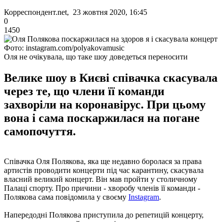
Корреспондент.net, 23 жовтня 2020, 16:45
0
1450
Фото: instagram.com/polyakovamusic
Оля не очікувала, що таке шоу доведеться переносити
Велике шоу в Києві співачка скасувала
через те, що члени її команди
захворіли на коронавірус. При цьому
вона і сама поскаржилася на погане
самопочуття.
Співачка Оля Полякова, яка ще недавно боролася за права
артистів проводити концерти під час карантину, скасувала
власний великий концерт. Він мав пройти у столичному
Палаці спорту. Про причини - хворобу членів її команди -
Полякова сама повідомила у своєму
Instagram
.
Напередодні Полякова приступила до репетицій концерту,