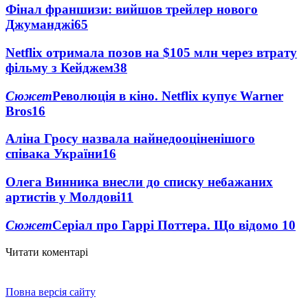
Фінал франшизи: вийшов трейлер нового
Джуманджі
65
Netflix отримала позов на $105 млн через втрату
фільму з Кейджем
38
Сюжет
Революція в кіно. Netflix купує Warner
Bros
16
Аліна Гросу назвала найнедооціненішого
співака України
16
Олега Винника внесли до списку небажаних
артистів у Молдові
11
Сюжет
Серіал про Гаррі Поттера. Що відомо
10
Читати коментарі
Повна версія сайту