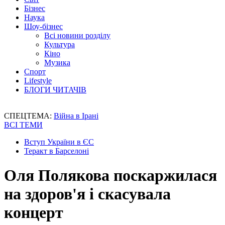
Бізнес
Наука
Шоу-бізнес
Всі новини розділу
Культура
Кіно
Музика
Спорт
Lifestyle
БЛОГИ ЧИТАЧІВ
СПЕЦТЕМА:
Війна в Ірані
ВСІ ТЕМИ
Вступ України в ЄС
Теракт в Барселоні
Оля Полякова поскаржилася
на здоров'я і скасувала
концерт