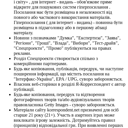
і світу» , для інтернет - видань - обов'язкове пряме
відкрите для пошукових систем гіперпосилання .
Посилання має бути розміщена в незалежності від
повного або часткового використання матеріалів.
Гіперпосилання ( для інтернет - видань) - повинна бути
розміщена в підзаголовку або в першому абзаці
матеріалу.
Новини з позначками "Думка", "Експертиза", "Заява",
"Регіони", "Гроші", "Влада", "Вибори", "Тест-драйв",
"Спецпроекти", "Промо" публікуються на правах
реклами.
Розділ Спецпроекти створюється спільно з
комерційними партнерами.
Будь яке копіювання, публікація, передрук, чи наступне
поширення інформації, що містить посилання на
"Інтерфакс-Україна", EPA / UPG, суворо забороняється.
Власник веб-сторінки в розділі Я-Корреспондент є автор
публікації.
Будь-яке копіювання, передрук та відтворення
фотографічних творів та/або аудіовізуальних творів
правовласника Getty Images - суворо забороняється.
Матеріали сайту korrespondent.net призначені для осіб
старше 21 року (21+). Участь в азартних іграх може
викликати ігрову залежність. Дотримуйтесь правил
(принципів) відповідальної гри. При виявленні перших