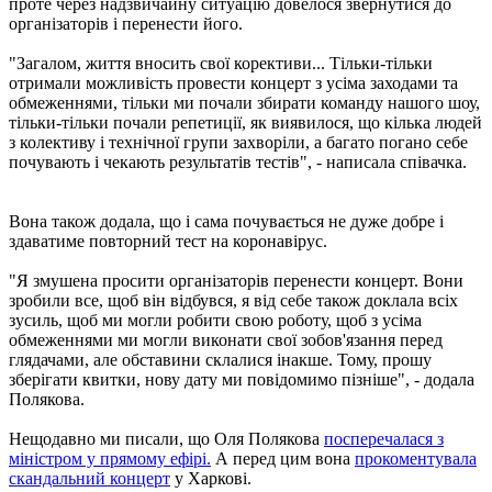
проте через надзвичайну ситуацію довелося звернутися до
організаторів і перенести його.
"Загалом, життя вносить свої корективи... Тільки-тільки
отримали можливість провести концерт з усіма заходами та
обмеженнями, тільки ми почали збирати команду нашого шоу,
тільки-тільки почали репетиції, як виявилося, що кілька людей
з колективу і технічної групи захворіли, а багато погано себе
почувають і чекають результатів тестів", - написала співачка.
Вона також додала, що і сама почувається не дуже добре і
здаватиме повторний тест на коронавірус.
"Я змушена просити організаторів перенести концерт. Вони
зробили все, щоб він відбувся, я від себе також доклала всіх
зусиль, щоб ми могли робити свою роботу, щоб з усіма
обмеженнями ми могли виконати свої зобов'язання перед
глядачами, але обставини склалися інакше. Тому, прошу
зберігати квитки, нову дату ми повідомимо пізніше", - додала
Полякова.
Нещодавно ми писали, що Оля Полякова
посперечалася з
міністром у прямому ефірі.
А перед цим вона
прокоментувала
скандальний концерт
у Харкові.