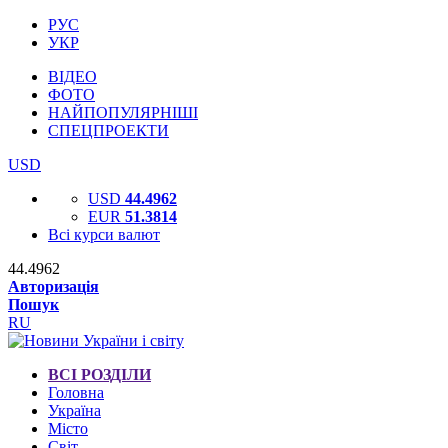
РУС
УКР
ВІДЕО
ФОТО
НАЙПОПУЛЯРНІШІ
СПЕЦПРОЕКТИ
USD
USD
44.4962
EUR
51.3814
Всі курси валют
44.4962
Авторизація
Пошук
RU
ВСІ РОЗДІЛИ
Головна
Україна
Місто
Світ