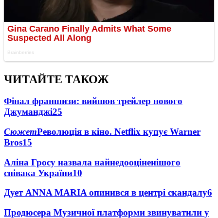
ЧИТАЙТЕ ТАКОЖ
Фінал франшизи: вийшов трейлер нового
Джуманджі
25
Сюжет
Революція в кіно. Netflix купує Warner
Bros
15
Аліна Гросу назвала найнедооціненішого
співака України
10
Дует ANNA MARIA опинився в центрі скандалу
6
Продюсера Музичної платформи звинуватили у