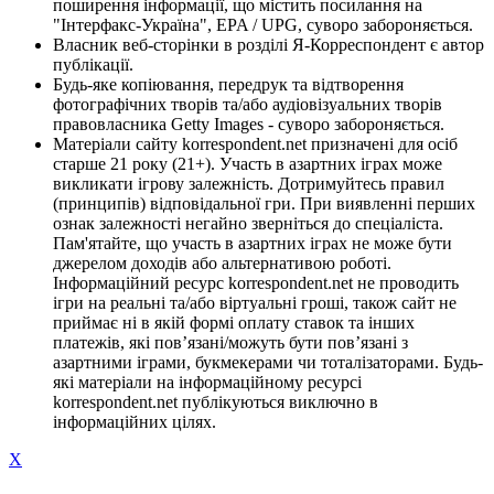
поширення інформації, що містить посилання на
"Інтерфакс-Україна", EPA / UPG, суворо забороняється.
Власник веб-сторінки в розділі Я-Корреспондент є автор
публікації.
Будь-яке копіювання, передрук та відтворення
фотографічних творів та/або аудіовізуальних творів
правовласника Getty Images - суворо забороняється.
Матеріали сайту korrespondent.net призначені для осіб
старше 21 року (21+). Участь в азартних іграх може
викликати ігрову залежність. Дотримуйтесь правил
(принципів) відповідальної гри. При виявленні перших
ознак залежності негайно зверніться до спеціаліста.
Пам'ятайте, що участь в азартних іграх не може бути
джерелом доходів або альтернативою роботі.
Інформаційний ресурс korrespondent.net не проводить
ігри на реальні та/або віртуальні гроші, також сайт не
приймає ні в якій формі оплату ставок та інших
платежів, які пов’язані/можуть бути пов’язані з
азартними іграми, букмекерами чи тоталізаторами. Будь-
які матеріали на інформаційному ресурсі
korrespondent.net публікуються виключно в
інформаційних цілях.
X