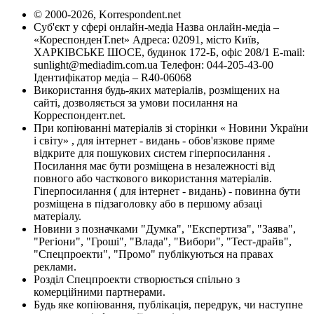
© 2000-2026, Korrespondent.net
Суб'єкт у сфері онлайн-медіа Назва онлайн-медіа –
«КореспонденТ.net» Адреса: 02091, місто Київ,
ХАРКІВСЬКЕ ШОСЕ, будинок 172-Б, офіс 208/1 E-mail:
sunlight@mediadim.com.ua
Телефон: 044-205-43-00
Ідентифікатор медіа – R40-06068
Використання будь-яких матеріалів, розміщених на
сайті, дозволяється за умови посилання на
Корреспондент.net.
При копіюванні матеріалів зі сторінки « Новини України
і світу» , для інтернет - видань - обов'язкове пряме
відкрите для пошукових систем гіперпосилання .
Посилання має бути розміщена в незалежності від
повного або часткового використання матеріалів.
Гіперпосилання ( для інтернет - видань) - повинна бути
розміщена в підзаголовку або в першому абзаці
матеріалу.
Новини з позначками "Думка", "Експертиза", "Заява",
"Регіони", "Гроші", "Влада", "Вибори", "Тест-драйв",
"Спецпроекти", "Промо" публікуються на правах
реклами.
Розділ Спецпроекти створюється спільно з
комерційними партнерами.
Будь яке копіювання, публікація, передрук, чи наступне