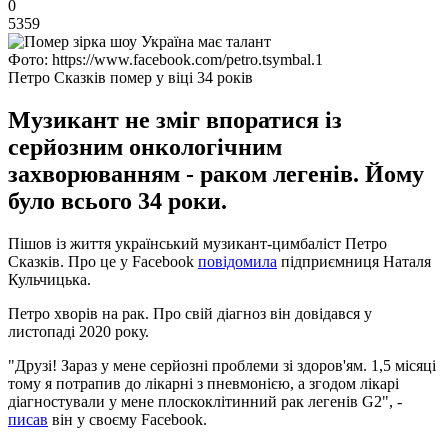
0
5359
Фото: https://www.facebook.com/petro.tsymbal.1
Петро Сказків помер у віці 34 років
Музикант не зміг впоратися із
серйозним онкологічним
захворюванням - раком легенів. Йому
було всього 34 роки.
Пішов із життя український музикант-цимбаліст Петро
Сказків. Про це у Facebook
повідомила
підприємниця Наталя
Кульчицька.
Петро хворів на рак. Про свій діагноз він довідався у
листопаді 2020 року.
"Друзі! Зараз у мене серйозні проблеми зі здоров'ям. 1,5 місяці
тому я потрапив до лікарні з пневмонією, а згодом лікарі
діагностували у мене плоскоклітинний рак легенів G2", -
писав
він у своєму Facebook.