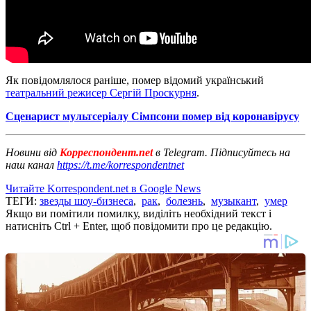
Як повідомлялося раніше, помер відомий український
театральний режисер Сергій Проскурня
.
Сценарист мультсеріалу Сімпсони помер від коронавірусу
Новини від
Корреспондент.net
в Telegram. Підписуйтесь на
наш канал
https://t.me/korrespondentnet
Читайте Korrespondent.net в Google News
ТЕГИ:
звезды шоу-бизнеса
,
рак
,
болезнь
,
музыкант
,
умер
Якщо ви помітили помилку, виділіть необхідний текст і
натисніть Ctrl + Enter, щоб повідомити про це редакцію.