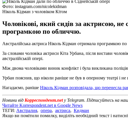
Фото: instagram.com/nicolekidman
Ніколь Кідман з чоловіком Кітом
Чоловікові, який сидів за актрисою, не 
програмкою по обличчю.
Австралійська актриса Ніколь Кідман отримала програмкою по 
За словами чоловіка актриси Кіта Урбана, після вистави чоловік
австралійській опері.
Між двома чоловіками виник конфлікт і була викликана поліція
Урбан пояснив, що ніколи раніше не був в оперному театрі і не 
Нагадаємо, раніше
Ніколь Кідман розповідала, що перенесла ра
Новини від
Корреспондент.net
у Telegram. Підписуйтесь на на
Читайте Korrespondent.net в Google News
ТЕГИ:
Австралия
,
опера
,
актриса
,
Кидман
Якщо ви помітили помилку, виділіть необхідний текст і натисніт