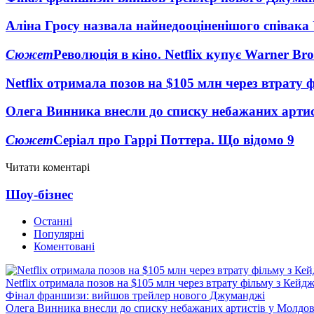
Аліна Гросу назвала найнедооціненішого співака
Сюжет
Революція в кіно. Netflix купує Warner Bro
Netflix отримала позов на $105 млн через втрату 
Олега Винника внесли до списку небажаних артис
Сюжет
Серіал про Гаррі Поттера. Що відомо
9
Читати коментарі
Шоу-бізнес
Останні
Популярні
Коментовані
Netflix отримала позов на $105 млн через втрату фільму з Кейд
Фінал франшизи: вийшов трейлер нового Джуманджі
Олега Винника внесли до списку небажаних артистів у Молдов