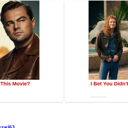
нджі
63