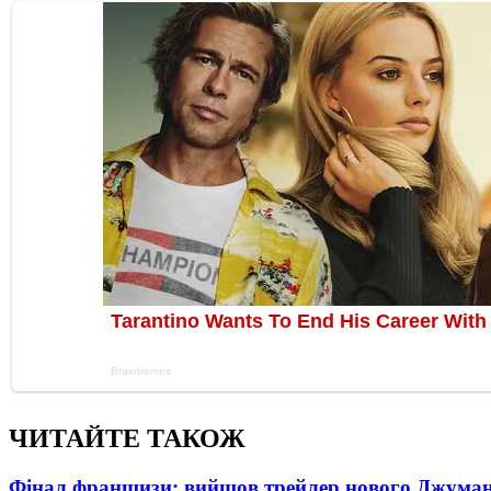
ЧИТАЙТЕ ТАКОЖ
Фінал франшизи: вийшов трейлер нового Джума