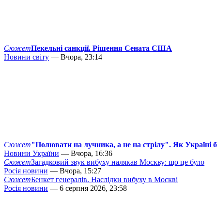
Сюжет
Пекельні санкції. Рішення Сената США
Новини світу
— Вчора, 23:14
Сюжет
"Полювати на лучника, а не на стрілу". Як Україні 
Новини України
— Вчора, 16:36
Сюжет
Загадковий звук вибуху налякав Москву: що це було
Росія новини
— Вчора, 15:27
Сюжет
Бенкет генералів. Наслідки вибуху в Москві
Росія новини
— 6 серпня 2026, 23:58