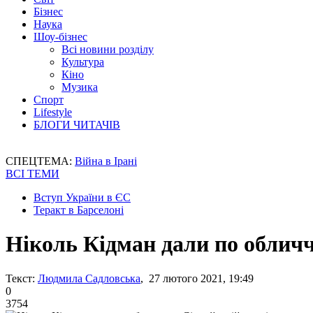
Бізнес
Наука
Шоу-бізнес
Всі новини розділу
Культура
Кіно
Музика
Спорт
Lifestyle
БЛОГИ ЧИТАЧІВ
СПЕЦТЕМА:
Війна в Ірані
ВСІ ТЕМИ
Вступ України в ЄС
Теракт в Барселоні
Ніколь Кідман дали по обличч
Текст:
Людмила Садловська
, 27 лютого 2021, 19:49
0
3754