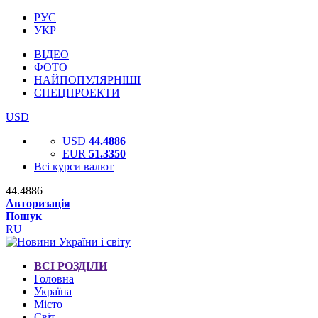
РУС
УКР
ВІДЕО
ФОТО
НАЙПОПУЛЯРНІШІ
СПЕЦПРОЕКТИ
USD
USD
44.4886
EUR
51.3350
Всі курси валют
44.4886
Авторизація
Пошук
RU
ВСІ РОЗДІЛИ
Головна
Україна
Місто
Світ