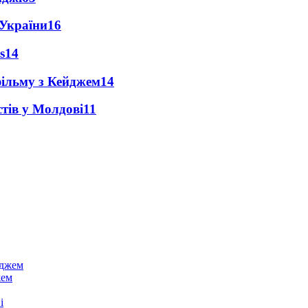
 України
16
s
14
фільму з Кейджем
14
тів у Молдові
11
жем
і