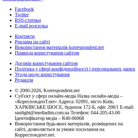
Facebook
Twitter
RSS-стрічки
E-mail розсилка
Контакти
Реклама на сайті
Використання матеріалів korrespondent.net
Правила користування сайтом
Договір користування сайтом
Політика у сфері конфіденційності і персональних даних
Угода щодо користування
Редакція
© 2000-2026, Korrespondent.net
Суб'єкт у сфері онлайн-медіа Назва онлайн-медіа –
«КореспонденТ.net» Адреса: 02091, місто Київ,
ХАРКІВСЬКЕ ШОСЕ, будинок 172-Б, офіс 208/1 E-mail:
sunlight@mediadim.com.ua
Телефон: 044-205-43-00
Ідентифікатор медіа – R40-06068
Використання будь-яких матеріалів, розміщених на
сайті, дозволяється за умови посилання на
Корреспондент.net.