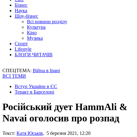
Бізнес
Наука
Шоу-бізнес
Всі новини розділу
Культура
Кіно
Музика
Спорт
Lifestyle
БЛОГИ ЧИТАЧІВ
СПЕЦТЕМА:
Війна в Ірані
ВСІ ТЕМИ
Вступ України в ЄС
Теракт в Барселоні
Російський дует HammAli &
Navai оголосив про розпад
Текст:
Катя Юськів
, 5 березня 2021, 12:20