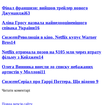
Фінал франшизи: вийшов трейлер нового
Джуманджі
63
Аліна Гросу назвала найнедооціненішого
співака України
16
Сюжет
Революція в кіно. Netflix купує Warner
Bros
14
Netflix отримала позов на $105 млн через втрату
фільму з Кейджем
14
Олега Винника внесли до списку небажаних
артистів у Молдові
11
Сюжет
Серіал про Гаррі Поттера. Що відомо
9
Читати коментарі
Повна версія сайту