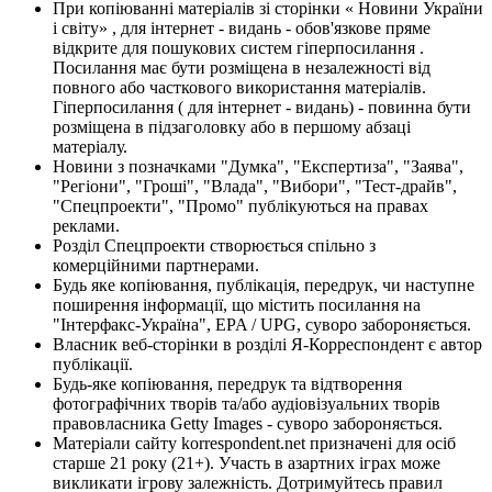
При копіюванні матеріалів зі сторінки « Новини України
і світу» , для інтернет - видань - обов'язкове пряме
відкрите для пошукових систем гіперпосилання .
Посилання має бути розміщена в незалежності від
повного або часткового використання матеріалів.
Гіперпосилання ( для інтернет - видань) - повинна бути
розміщена в підзаголовку або в першому абзаці
матеріалу.
Новини з позначками "Думка", "Експертиза", "Заява",
"Регіони", "Гроші", "Влада", "Вибори", "Тест-драйв",
"Спецпроекти", "Промо" публікуються на правах
реклами.
Розділ Спецпроекти створюється спільно з
комерційними партнерами.
Будь яке копіювання, публікація, передрук, чи наступне
поширення інформації, що містить посилання на
"Інтерфакс-Україна", EPA / UPG, суворо забороняється.
Власник веб-сторінки в розділі Я-Корреспондент є автор
публікації.
Будь-яке копіювання, передрук та відтворення
фотографічних творів та/або аудіовізуальних творів
правовласника Getty Images - суворо забороняється.
Матеріали сайту korrespondent.net призначені для осіб
старше 21 року (21+). Участь в азартних іграх може
викликати ігрову залежність. Дотримуйтесь правил