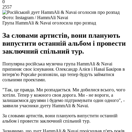
0
2557
Фото: Instagram / HammAli Navai
Група HammAli & Navai оголосила про розпад
За словами артистів, вони планують
випустити останній альбом і провести
заключний спільний тур.
Популярна російська музична група HammAli & Navai
припиняє своє існування. Олександр Алієв і Наваї Бакіров в
інтерв'ю Popcake розповіли, що тепер будуть займатися
сольними проектами.
"Так, це правда. Ми розпадається. Ми добилися всього, чого
хотіли. Тепер у кожного своя дорога. Ми - не вороги, а
залишаємося друзями і будемо підтримувати один одного", -
заявили учасники дуету HammAli & Navai.
За словами артистів, вони планують випустити останній
альбом і провести заключний спільний тур.
Зазначимо, що дует HammAli & Navai проіснував п'ять років.