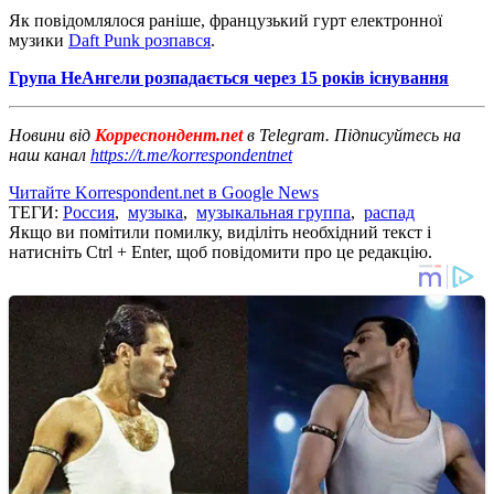
Як повідомлялося раніше, французький гурт електронної
музики
Daft Punk розпався
.
Група НеАнгели розпадається через 15 років існування
Новини від
Корреспондент.net
в Telegram. Підписуйтесь на
наш канал
https://t.me/korrespondentnet
Читайте Korrespondent.net в Google News
ТЕГИ:
Россия
,
музыка
,
музыкальная группа
,
распад
Якщо ви помітили помилку, виділіть необхідний текст і
натисніть Ctrl + Enter, щоб повідомити про це редакцію.