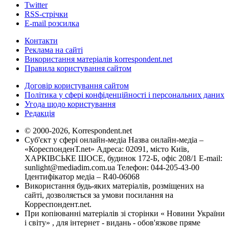
Twitter
RSS-стрічки
E-mail розсилка
Контакти
Реклама на сайті
Використання матеріалів korrespondent.net
Правила користування сайтом
Договір користування сайтом
Політика у сфері конфіденційності і персональних даних
Угода щодо користування
Редакція
© 2000-2026, Korrespondent.net
Суб'єкт у сфері онлайн-медіа Назва онлайн-медіа –
«КореспонденТ.net» Адреса: 02091, місто Київ,
ХАРКІВСЬКЕ ШОСЕ, будинок 172-Б, офіс 208/1 E-mail:
sunlight@mediadim.com.ua
Телефон: 044-205-43-00
Ідентифікатор медіа – R40-06068
Використання будь-яких матеріалів, розміщених на
сайті, дозволяється за умови посилання на
Корреспондент.net.
При копіюванні матеріалів зі сторінки « Новини України
і світу» , для інтернет - видань - обов'язкове пряме