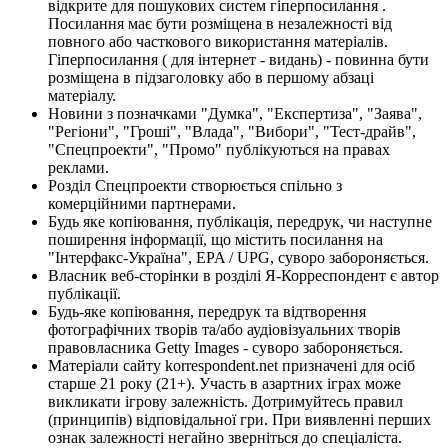
відкрите для пошукових систем гіперпосилання .
Посилання має бути розміщена в незалежності від
повного або часткового використання матеріалів.
Гіперпосилання ( для інтернет - видань) - повинна бути
розміщена в підзаголовку або в першому абзаці
матеріалу.
Новини з позначками "Думка", "Експертиза", "Заява",
"Регіони", "Гроші", "Влада", "Вибори", "Тест-драйв",
"Спецпроекти", "Промо" публікуються на правах
реклами.
Розділ Спецпроекти створюється спільно з
комерційними партнерами.
Будь яке копіювання, публікація, передрук, чи наступне
поширення інформації, що містить посилання на
"Інтерфакс-Україна", EPA / UPG, суворо забороняється.
Власник веб-сторінки в розділі Я-Корреспондент є автор
публікації.
Будь-яке копіювання, передрук та відтворення
фотографічних творів та/або аудіовізуальних творів
правовласника Getty Images - суворо забороняється.
Матеріали сайту korrespondent.net призначені для осіб
старше 21 року (21+). Участь в азартних іграх може
викликати ігрову залежність. Дотримуйтесь правил
(принципів) відповідальної гри. При виявленні перших
ознак залежності негайно зверніться до спеціаліста.