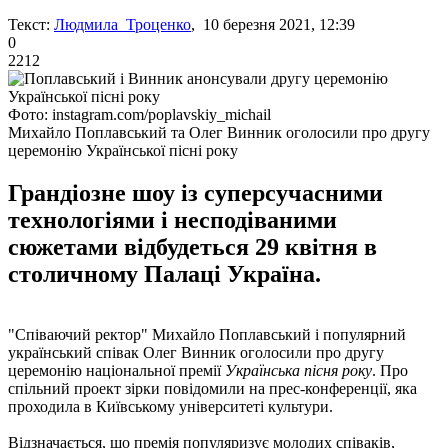
Текст:
Людмила Троценко
, 10 березня 2021, 12:39
0
2212
Фото: instagram.com/poplavskiy_michail
Михайло Поплавський та Олег Винник оголосили про другу
церемонію Української пісні року
Грандіозне шоу із суперсучасними
технологіями і несподіваними
сюжетами відбудеться 29 квітня в
столичному Палаці Україна.
"Співаючий ректор" Михайло Поплавський і популярний
український співак Олег Винник оголосили про другу
церемонію національної премії
Українська пісня року
. Про
спільний проект зірки повідомили на прес-конференції, яка
проходила в Київському університеті культури.
Відзначається, що премія популяризує молодих співаків,