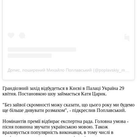
Допис, поширений Михайло Поплавський (@poplavskiy_michail)
Грандіозний захід відбудеться в Києві в Палаці Україна 29
квітня. Постановкою шоу займається Катя Царик.
"Без зайвої скромності можу сказати, що цього року ми будемо
ще більше дивувати розмахом", - підкреслив Поплавський.
Номінантів премії відбирає експертна рада. Головна умова -
пісня повинна звучати українською мовою. Також
враховується популярність виконавця, в тому числі в