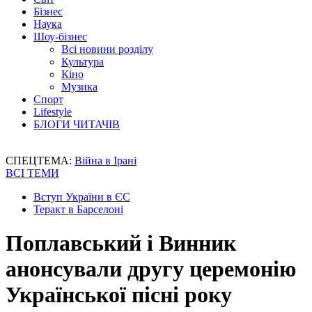
Бізнес
Наука
Шоу-бізнес
Всі новини розділу
Культура
Кіно
Музика
Спорт
Lifestyle
БЛОГИ ЧИТАЧІВ
СПЕЦТЕМА:
Війна в Ірані
ВСІ ТЕМИ
Вступ України в ЄС
Теракт в Барселоні
Поплавський і Винник
анонсували другу церемонію
Української пісні року