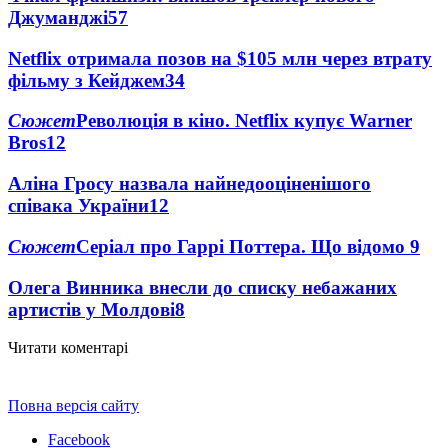
Джуманджі
57
Netflix отримала позов на $105 млн через втрату
фільму з Кейджем
34
Сюжет
Революція в кіно. Netflix купує Warner
Bros
12
Аліна Гросу назвала найнедооціненішого
співака України
12
Сюжет
Серіал про Гаррі Поттера. Що відомо
9
Олега Винника внесли до списку небажаних
артистів у Молдові
8
Читати коментарі
Повна версія сайту
Facebook