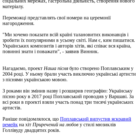
соціальних мережах, гастрольна діяльність, створення нового
матеріалу.
Переможці представлять свої номери на церемонії
нагородження.
"Ми хочемо показати всій країні талановитих виконавців і
зробити їх популярними в усьому світі. Нам є, ким пишатися.
Українських композитів і авторів хітів, які співає вся країна,
повинні знати і поважати", - заявив Винник.
Нагадаємо, проект
Наша пісня
було створено Поплавським у
2004 році. У ньому брали участь виключно українські артисти
з піснями українською мовою.
З роками він змінив назву і розширив географію: Українську
пісню року в 2017 році Поплавський проводив у Варшаві. За
всі роки в проекті взяли участь понад три тисячі українських
артистів.
Раніше повідомлялося, що
Поплавський випустив яскравий
ремейк
на хіт
Приречений на любов
у стилі мюзиклів
Голлівуду двадцятих років.