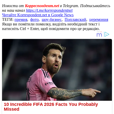
Новости от
Корреспондент.net
в Telegram. Подписывайтесь
на наш канал
https://t.me/korrespondentnet
Читайте Korrespondent.net в Google News
ТЕГИ:
премия
,
фото
,
шоу-бизнес
,
Поплавский
,
церемония
Якщо ви помітили помилку, виділіть необхідний текст і
натисніть Ctrl + Enter, щоб повідомити про це редакцію.