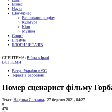
Бізнес
Наука
Шоу-бізнес
Всі новини розділу
Культура
Кіно
Музика
Спорт
Lifestyle
БЛОГИ ЧИТАЧІВ
СПЕЦТЕМА:
Війна в Ірані
ВСІ ТЕМИ
Вступ України в ЄС
Теракт в Барселоні
Помер сценарист фільму Горб
Текст:
Надтока Світлана
, 27 березня 2021, 04:27
0
470