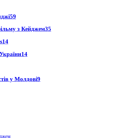
нджі
59
фільму з Кейджем
35
s
14
 України
14
тів у Молдові
9