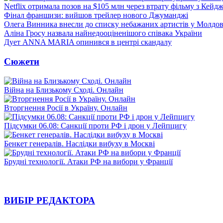
Netflix отримала позов на $105 млн через втрату фільму з Кейд
Фінал франшизи: вийшов трейлер нового Джуманджі
Олега Винника внесли до списку небажаних артистів у Молдов
Аліна Гросу назвала найнедооціненішого співака України
Дует ANNA MARIA опинився в центрі скандалу
Сюжети
Війна на Близькому Сході. Онлайн
Вторгнення Росії в Україну. Онлайн
Підсумки 06.08: Санкції проти РФ і дрон у Лейпцигу
Бенкет генералів. Наслідки вибуху в Москві
Брудні технології. Атаки РФ на вибори у Франції
ВИБІР РЕДАКТОРА