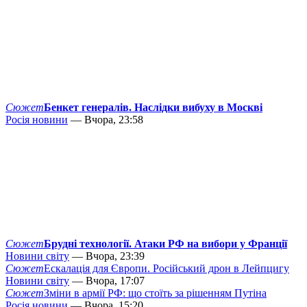
Сюжет
Бенкет генералів. Наслідки вибуху в Москві
Росія новини
— Вчора, 23:58
Сюжет
Брудні технології. Атаки РФ на вибори у Франції
Новини світу
— Вчора, 23:39
Сюжет
Ескалація для Європи. Російський дрон в Лейпцигу
Новини світу
— Вчора, 17:07
Сюжет
Зміни в армії РФ: що стоїть за рішенням Путіна
Росія новини
— Вчора, 15:20