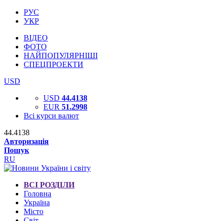
РУС
УКР
ВІДЕО
ФОТО
НАЙПОПУЛЯРНІШІ
СПЕЦПРОЕКТИ
USD
USD
44.4138
EUR
51.2998
Всі курси валют
44.4138
Авторизація
Пошук
RU
ВСІ РОЗДІЛИ
Головна
Україна
Місто
Світ