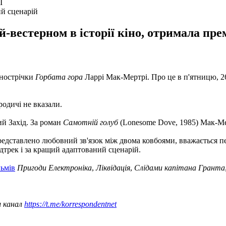
й сценарій
й-вестерном в історії кіно, отримала п
інострічки
Горбата гора
Ларрі Мак-Мертрі. Про це в п'ятницю, 2
родичі не вказали.
ий Захід. За роман
Самотній голуб
(Lonesome Dove, 1985) Мак-Ме
представлено ​​любовний зв'язок між двома ковбоями, вважається п
дтрек і за кращий адаптований сценарій.
льмів
Пригоди Електроніка
,
Ліквідація
,
Слідами капітана Гранта
ш канал
https://t.me/korrespondentnet