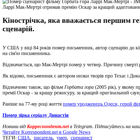
Ларрі Мак-Мертрі отримав премію Оскар за кращий адаптовани
Кінострічка, яка вважається першим ге
сценарій.
У США у віці 84 років помер письменник, автор сценарію до к
на сім'ю письменника.
Відзначається, що Мак-Мертрі помер у четвер. Причину смерті 
Як відомо, письменник є автором низки творів про Техас і Дик
Відзначимо також, що фільм
Горбата гора
(2005 рік), у якому 
премії Оскар - за кращу режисуру, за кращий оригінальний саун
Раніше на 77-му році життя
помер уродженець Одеси, герой фі
Помер зірка серіалу Династія
Новини від
Корреспондент.net
в Telegram. Підписуйтесь на на
Читайте Korrespondent.net в Google News
ТЕГИ:
США
,
писатель
,
умер
,
сценарист