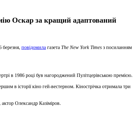
ремію Оскар за кращий адаптований
6 березня,
повідомила
газета
The New York Times
з посиланням
ртрі в 1986 році був нагороджений Пулітцерівською премією.
ершим в історії кіно гей-вестерном. Кінострічка отримала три
, актор Олександр Казіміров.