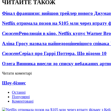
ЧИТАЙТЕ ТАКОЖ
Фінал франшизи: вийшов трейлер нового Джума
Netflix отримала позов на $105 млн через втрату 
Сюжет
Революція в кіно. Netflix купує Warner Bro
Аліна Гросу назвала найнедооціненішого співака
Сюжет
Серіал про Гаррі Поттера. Що відомо
10
Олега Винника внесли до списку небажаних артис
Читати коментарі
Шоу-бізнес
Останні
Популярні
Коментовані