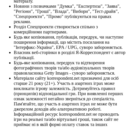
матеріалу.
Новини з позначками "Думка", "Експертиза", "Заява",
"Регіони", "Гроші", "Влада", "Вибори", "Тест-драйв",
"Спецпроекти", "Промо" публікуються на правах
реклами.
Розділ Спецпроекти створюється спільно з
комерційними партнерами.
Будь яке копіювання, публікація, передрук, чи наступне
поширення інформації, що містить посилання на
"Інтерфакс-Україна", EPA / UPG, суворо забороняється.
Власник веб-сторінки в розділі Я-Корреспондент є автор
публікації.
Будь-яке копіювання, передрук та відтворення
фотографічних творів та/або аудіовізуальних творів
правовласника Getty Images - суворо забороняється.
Матеріали сайту korrespondent.net призначені для осіб
старше 21 року (21+). Участь в азартних іграх може
викликати ігрову залежність. Дотримуйтесь правил
(принципів) відповідальної гри. При виявленні перших
ознак залежності негайно зверніться до спеціаліста.
Пам'ятайте, що участь в азартних іграх не може бути
джерелом доходів або альтернативою роботі.
Інформаційний ресурс korrespondent.net не проводить
ігри на реальні та/або віртуальні гроші, також сайт не
приймає ні в якій формі оплату ставок та інших