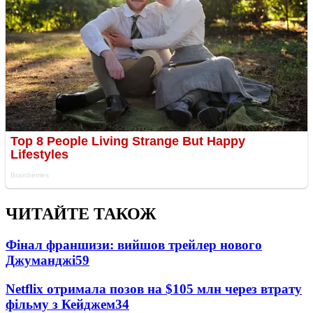
ЧИТАЙТЕ ТАКОЖ
Фінал франшизи: вийшов трейлер нового
Джуманджі
59
Netflix отримала позов на $105 млн через втрату
фільму з Кейджем
34