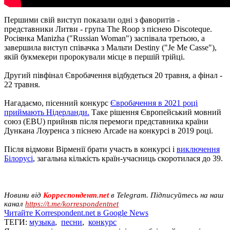
Першими свій виступ показали одні з фаворитів -
представники Литви - група The Roop з піснею Discoteque.
Росіянка Manizha ("Russian Woman") заспівала третьою, а
завершила виступ співачка з Мальти Destiny ("Je Me Casse"),
якій букмекери пророкували місце в першій трійці.
Другий півфінал Євробачення відбудеться 20 травня, а фінал -
22 травня.
Нагадаємо, пісенний конкурс
Євробачення в 2021 році
приймають Нідерланди.
Таке рішення Європейський мовний
союз (EBU) прийняв після перемоги представника країни
Дункана Лоуренса з піснею Arcade на конкурсі в 2019 році.
Після відмови Вірменії брати участь в конкурсі і
виключення
Білорусі
, загальна кількість країн-учасниць скоротилася до 39.
Новини від
Корреспондент.net
в Telegram. Підписуйтесь на наш
канал
https://t.me/korrespondentnet
Читайте Korrespondent.net в Google News
ТЕГИ:
музыка
,
песни
,
конкурс