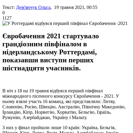
Текст:
Дем'янчук Ольга
, 19 травня 2021, 00:55
0
1127
Євробачення 2021 стартувало
грандіозним півфіналом в
нідерландському Роттердамі,
показавши виступи перших
шістнадцяти учасників.
В ніч з 18 на 19 травня відбувся перший півфінал
міжнародного пісенного конкурсу Євробачення - 2021. У
ньому взяли участь 16 команд, які представляли: Литву,
Словенію, Росію, Швецію, Австралію, Північну Македонію,
Ірландію, Кіпр, Норвегію, Хорватію, Бельгію, Ізраїль,
Румунію, Азербайджан, Україну і Мальту.
З них у фінал пройшли лише 10 країн: Україна, Бельгія,
Швеція, Кіпр, Литва, Росія, Мальта, Азербайджан, Ізраїль,