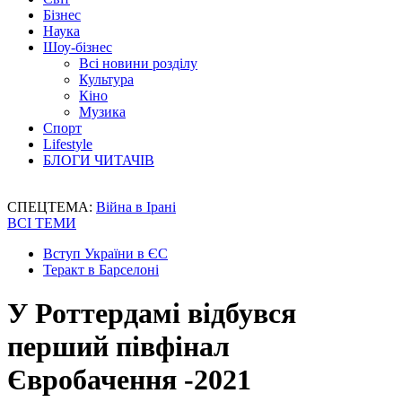
Бізнес
Наука
Шоу-бізнес
Всі новини розділу
Культура
Кіно
Музика
Спорт
Lifestyle
БЛОГИ ЧИТАЧІВ
СПЕЦТЕМА:
Війна в Ірані
ВСІ ТЕМИ
Вступ України в ЄС
Теракт в Барселоні
У Роттердамі відбувся
перший півфінал
Євробачення -2021