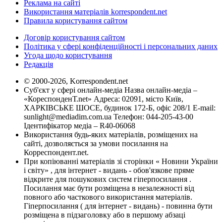
Реклама на сайті
Використання матеріалів korrespondent.net
Правила користування сайтом
Договір користування сайтом
Політика у сфері конфіденційності і персональних даних
Угода щодо користування
Редакція
© 2000-2026, Korrespondent.net
Суб'єкт у сфері онлайн-медіа Назва онлайн-медіа –
«КореспонденТ.net» Адреса: 02091, місто Київ,
ХАРКІВСЬКЕ ШОСЕ, будинок 172-Б, офіс 208/1 E-mail:
sunlight@mediadim.com.ua
Телефон: 044-205-43-00
Ідентифікатор медіа – R40-06068
Використання будь-яких матеріалів, розміщених на
сайті, дозволяється за умови посилання на
Корреспондент.net.
При копіюванні матеріалів зі сторінки « Новини України
і світу» , для інтернет - видань - обов'язкове пряме
відкрите для пошукових систем гіперпосилання .
Посилання має бути розміщена в незалежності від
повного або часткового використання матеріалів.
Гіперпосилання ( для інтернет - видань) - повинна бути
розміщена в підзаголовку або в першому абзаці