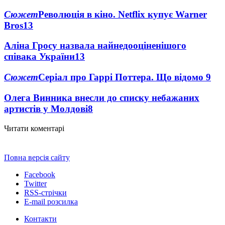
Сюжет
Революція в кіно. Netflix купує Warner
Bros
13
Аліна Гросу назвала найнедооціненішого
співака України
13
Сюжет
Серіал про Гаррі Поттера. Що відомо
9
Олега Винника внесли до списку небажаних
артистів у Молдові
8
Читати коментарі
Повна версія сайту
Facebook
Twitter
RSS-стрічки
E-mail розсилка
Контакти