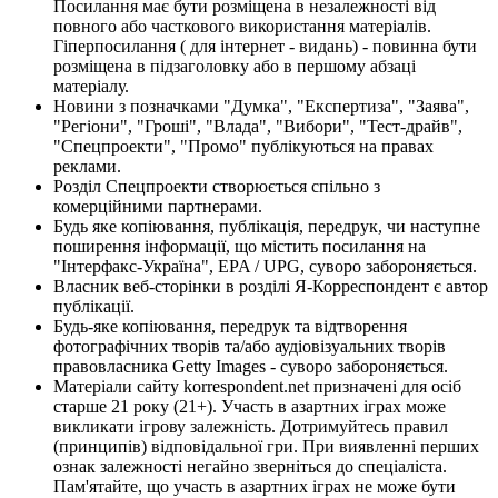
Посилання має бути розміщена в незалежності від
повного або часткового використання матеріалів.
Гіперпосилання ( для інтернет - видань) - повинна бути
розміщена в підзаголовку або в першому абзаці
матеріалу.
Новини з позначками "Думка", "Експертиза", "Заява",
"Регіони", "Гроші", "Влада", "Вибори", "Тест-драйв",
"Спецпроекти", "Промо" публікуються на правах
реклами.
Розділ Спецпроекти створюється спільно з
комерційними партнерами.
Будь яке копіювання, публікація, передрук, чи наступне
поширення інформації, що містить посилання на
"Інтерфакс-Україна", EPA / UPG, суворо забороняється.
Власник веб-сторінки в розділі Я-Корреспондент є автор
публікації.
Будь-яке копіювання, передрук та відтворення
фотографічних творів та/або аудіовізуальних творів
правовласника Getty Images - суворо забороняється.
Матеріали сайту korrespondent.net призначені для осіб
старше 21 року (21+). Участь в азартних іграх може
викликати ігрову залежність. Дотримуйтесь правил
(принципів) відповідальної гри. При виявленні перших
ознак залежності негайно зверніться до спеціаліста.
Пам'ятайте, що участь в азартних іграх не може бути