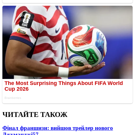
ЧИТАЙТЕ ТАКОЖ
Фінал франшизи: вийшов трейлер нового
Джуманджі
57