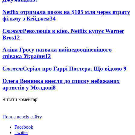
Netflix отримала позов на $105 млн через втрату
фільму з Кейджем
34
Сюжет
Революція в кіно. Netflix купує Warner
Bros
12
Аліна Гросу назвала найнедооціненішого
співака України
12
Сюжет
Серіал про Гаррі Поттера. Що відомо
9
Олега Винника внесли до списку небажаних
артистів у Молдові
8
Читати коментарі
Повна версія сайту
Facebook
Twitter