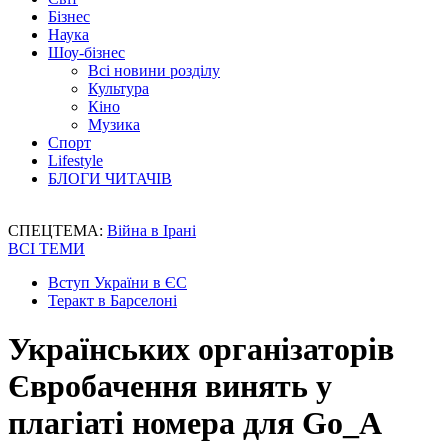
Бізнес
Наука
Шоу-бізнес
Всі новини розділу
Культура
Кіно
Музика
Спорт
Lifestyle
БЛОГИ ЧИТАЧІВ
СПЕЦТЕМА:
Війна в Ірані
ВСІ ТЕМИ
Вступ України в ЄС
Теракт в Барселоні
Українських організаторів
Євробачення винять у
плагіаті номера для Go_A