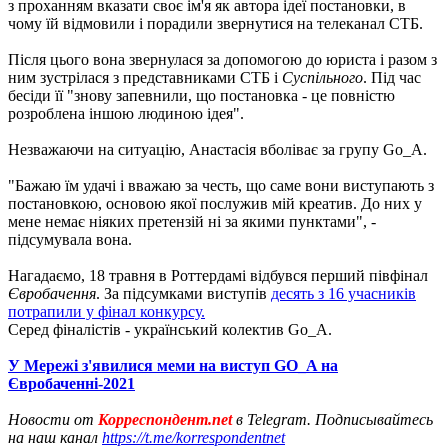
з проханням вказати своє ім'я як автора ідеї постановки, в
чому їй відмовили і порадили звернутися на телеканал СТБ.
Після цього вона звернулася за допомогою до юриста і разом з
ним зустрілася з представниками СТБ і
Суспiльного
. Під час
бесіди її "знову запевнили, що постановка - це повністю
розроблена іншою людиною ідея".
Незважаючи на ситуацію, Анастасія вболіває за групу Go_A.
"Бажаю їм удачі і вважаю за честь, що саме вони виступають з
постановкою, основою якої послужив мій креатив. До них у
мене немає ніяких претензій ні за якими пунктами", -
підсумувала вона.
Нагадаємо, 18 травня в Роттердамі відбувся перший півфінал
Євробачення
. За підсумками виступів
десять з 16 учасників
потрапили у фінал конкурсу.
Серед фіналістів - український колектив Go_A.
У Мережі з'явилися меми на виступ GO_A на
Євробаченні-2021
Новости от
Корреспондент.net
в Telegram. Подписывайтесь
на наш канал
https://t.me/korrespondentnet