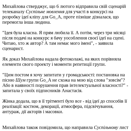
Михайлова стверджує, що 6 лютого відправила свій сценарій
телеканалу
Суспільне мовлення
для участі в конкурсі на
розробку ідеї кліпу для Go_A, проте пізніше дізналася, що
перемогла інша людина.
"Ідея була класна. Я прям любила її. А ​​потім, через три місяці
після подачі на конкурс я бачу уособлення своєї ідеї на сцені.
Читаю, хто ж автор? А там немає мого імені", - заявила
сценарист.
Як доказ Михайлова надала фотоколажі, на яких порівняла
елементи свого проекту і моменти репетиції групи.
"Цим постом я хочу запитати у громадськості: постановка на
пісню
Шум
групи Go_A не схожа на мою від слова "зовсім"?
Або в наявності порушення прав інтелектуальної власності?" -
запитала у своїх підписників Анастасія.
Жінка додала, що в її трітменті було все - від ідеї до способів її
реалізації: костюм, декорації, атмосфера, підсвічування,
антураж, дії акторів і масовки.
Михайлова також повідомила, що направила
Суспільному
лист