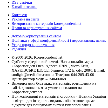
RSS-стрічки
E-mail розсилка
Контакти
Реклама на сайті
Використання матеріалів korrespondent.net
Правила користування сайтом
Договір користування сайтом
Політика у сфері конфіденційності і персональних даних
Угода щодо користування
Редакція
© 2000-2026, Korrespondent.net
Суб'єкт у сфері онлайн-медіа Назва онлайн-медіа –
«КореспонденТ.net» Адреса: 02091, місто Київ,
ХАРКІВСЬКЕ ШОСЕ, будинок 172-Б, офіс 208/1 E-mail:
sunlight@mediadim.com.ua
Телефон: 044-205-43-00
Ідентифікатор медіа – R40-06068
Використання будь-яких матеріалів, розміщених на
сайті, дозволяється за умови посилання на
Корреспондент.net.
При копіюванні матеріалів зі сторінки « Новини України
і світу» , для інтернет - видань - обов'язкове пряме
відкрите для пошукових систем гіперпосилання .