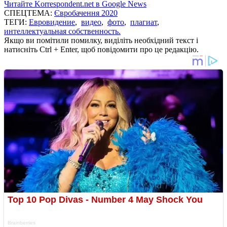
Читайте Korrespondent.net в Google News
СПЕЦТЕМА:
Євробачення 2020
ТЕГИ:
Евровидение
,
видео
,
фото
,
плагиат
,
интеллектуальная собственность.
Якщо ви помітили помилку, виділіть необхідний текст і
натисніть Ctrl + Enter, щоб повідомити про це редакцію.