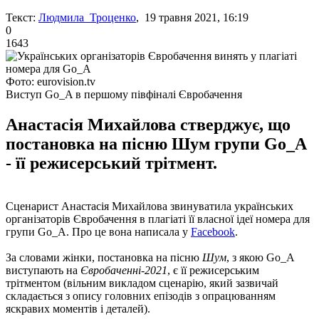
Текст:
Людмила Троценко
, 19 травня 2021, 16:19
0
1643
Фото: eurovision.tv
Виступ Go_A в першому півфіналі Євробачення
Анастасія Михайлова стверджує, що
постановка на пісню Шум групи Go_A
- її режисерський трітмент.
Сценарист Анастасія Михайлова звинуватила українських
організаторів Євробачення в плагіаті її власної ідеї номера для
групи Go_A. Про це вона написала у
Facebook
.
За словами жінки, постановка на пісню
Шум
, з якою Go_A
виступають на
Євробаченні-2021
, є її режисерським
трітментом (вільним викладом сценарію, який зазвичай
складається з опису головних епізодів з опрацюванням
яскравих моментів і деталей).