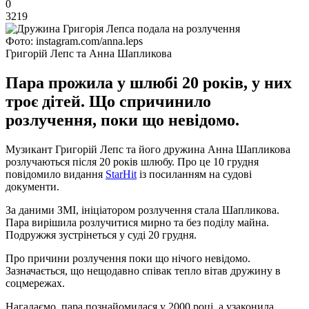
0
3219
Фото: instagram.com/anna.leps
Григорій Лепс та Анна Шапликова
Пара прожила у шлюбі 20 років, у них
троє дітей. Що спричинило
розлучення, поки що невідомо.
Музикант Григорій Лепс та його дружина Анна Шапликова
розлучаються після 20 років шлюбу. Про це 10 грудня
повідомило видання
StarHit
із посиланням на судові
документи.
За даними ЗМІ, ініціатором розлучення стала Шапликова.
Пара вирішила розлучитися мирно та без поділу майна.
Подружжя зустрінеться у суді 20 грудня.
Про причини розлучення поки що нічого невідомо.
Зазначається, що нещодавно співак тепло вітав дружину в
соцмережах.
Нагадаємо, пара познайомилася у 2000 році, а узаконила