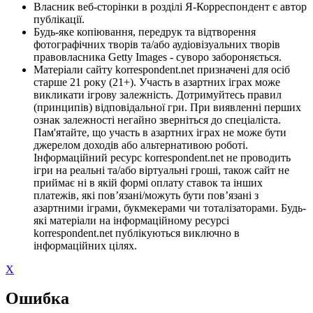
Власник веб-сторінки в розділі Я-Корреспондент є автор
публікації.
Будь-яке копіювання, передрук та відтворення
фотографічних творів та/або аудіовізуальних творів
правовласника Getty Images - суворо забороняється.
Матеріали сайту korrespondent.net призначені для осіб
старше 21 року (21+). Участь в азартних іграх може
викликати ігрову залежність. Дотримуйтесь правил
(принципів) відповідальної гри. При виявленні перших
ознак залежності негайно зверніться до спеціаліста.
Пам'ятайте, що участь в азартних іграх не може бути
джерелом доходів або альтернативою роботі.
Інформаційний ресурс korrespondent.net не проводить
ігри на реальні та/або віртуальні гроші, також сайт не
приймає ні в якій формі оплату ставок та інших
платежів, які пов’язані/можуть бути пов’язані з
азартними іграми, букмекерами чи тоталізаторами. Будь-
які матеріали на інформаційному ресурсі
korrespondent.net публікуються виключно в
інформаційних цілях.
X
Ошибка