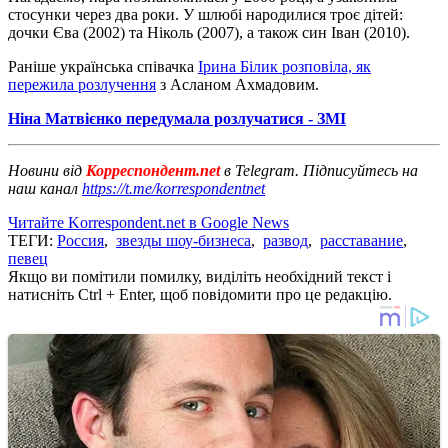
стосунки через два роки. У шлюбі народилися троє дітей:
дочки Єва (2002) та Ніколь (2007), а також син Іван (2010).
Раніше українська співачка
Ірина Білик розповіла, як
пережила розлучення
з Асланом Ахмадовим.
Ніна Матвієнко передумала розлучатися - ЗМІ
Новини від
Корреспондент.net
в Telegram. Підписуйтесь на
наш канал
https://t.me/korrespondentnet
Читайте Korrespondent.net в Google News
ТЕГИ:
Россия
,
звезды шоу-бизнеса
,
развод
,
расставание
,
певец
Якщо ви помітили помилку, виділіть необхідний текст і
натисніть Ctrl + Enter, щоб повідомити про це редакцію.