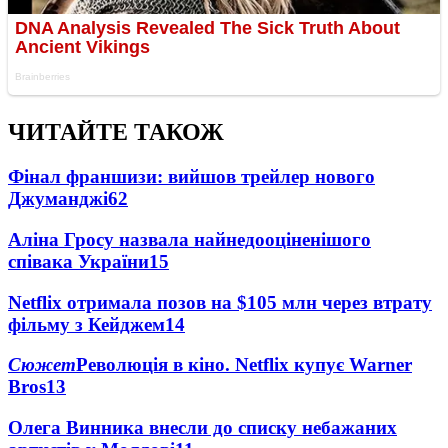
ЧИТАЙТЕ ТАКОЖ
Фінал франшизи: вийшов трейлер нового
Джуманджі
62
Аліна Гросу назвала найнедооціненішого
співака України
15
Netflix отримала позов на $105 млн через втрату
фільму з Кейджем
14
Сюжет
Революція в кіно. Netflix купує Warner
Bros
13
Олега Винника внесли до списку небажаних