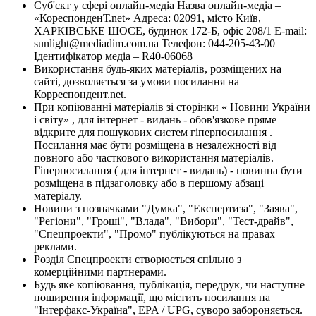
Суб'єкт у сфері онлайн-медіа Назва онлайн-медіа –
«КореспонденТ.net» Адреса: 02091, місто Київ,
ХАРКІВСЬКЕ ШОСЕ, будинок 172-Б, офіс 208/1 E-mail:
sunlight@mediadim.com.ua
Телефон: 044-205-43-00
Ідентифікатор медіа – R40-06068
Використання будь-яких матеріалів, розміщених на
сайті, дозволяється за умови посилання на
Корреспондент.net.
При копіюванні матеріалів зі сторінки « Новини України
і світу» , для інтернет - видань - обов'язкове пряме
відкрите для пошукових систем гіперпосилання .
Посилання має бути розміщена в незалежності від
повного або часткового використання матеріалів.
Гіперпосилання ( для інтернет - видань) - повинна бути
розміщена в підзаголовку або в першому абзаці
матеріалу.
Новини з позначками "Думка", "Експертиза", "Заява",
"Регіони", "Гроші", "Влада", "Вибори", "Тест-драйв",
"Спецпроекти", "Промо" публікуються на правах
реклами.
Розділ Спецпроекти створюється спільно з
комерційними партнерами.
Будь яке копіювання, публікація, передрук, чи наступне
поширення інформації, що містить посилання на
"Інтерфакс-Україна", EPA / UPG, суворо забороняється.