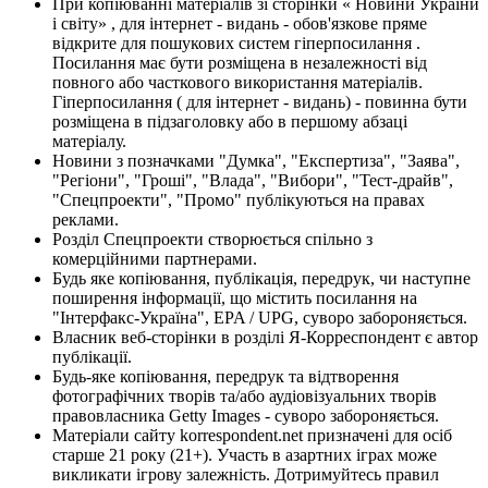
При копіюванні матеріалів зі сторінки « Новини України
і світу» , для інтернет - видань - обов'язкове пряме
відкрите для пошукових систем гіперпосилання .
Посилання має бути розміщена в незалежності від
повного або часткового використання матеріалів.
Гіперпосилання ( для інтернет - видань) - повинна бути
розміщена в підзаголовку або в першому абзаці
матеріалу.
Новини з позначками "Думка", "Експертиза", "Заява",
"Регіони", "Гроші", "Влада", "Вибори", "Тест-драйв",
"Спецпроекти", "Промо" публікуються на правах
реклами.
Розділ Спецпроекти створюється спільно з
комерційними партнерами.
Будь яке копіювання, публікація, передрук, чи наступне
поширення інформації, що містить посилання на
"Інтерфакс-Україна", EPA / UPG, суворо забороняється.
Власник веб-сторінки в розділі Я-Корреспондент є автор
публікації.
Будь-яке копіювання, передрук та відтворення
фотографічних творів та/або аудіовізуальних творів
правовласника Getty Images - суворо забороняється.
Матеріали сайту korrespondent.net призначені для осіб
старше 21 року (21+). Участь в азартних іграх може
викликати ігрову залежність. Дотримуйтесь правил