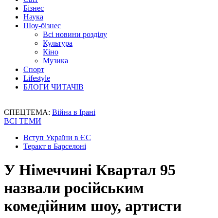
Бізнес
Наука
Шоу-бізнес
Всі новини розділу
Культура
Кіно
Музика
Спорт
Lifestyle
БЛОГИ ЧИТАЧІВ
СПЕЦТЕМА:
Війна в Ірані
ВСІ ТЕМИ
Вступ України в ЄС
Теракт в Барселоні
У Німеччині Квартал 95
назвали російським
комедійним шоу, артисти