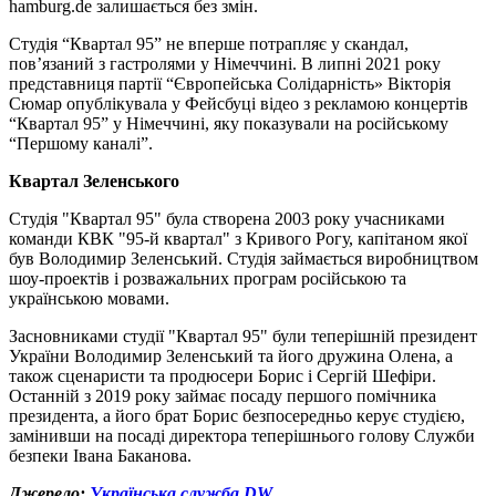
hamburg.de залишається без змін.
Студія “Квартал 95” не вперше потрапляє у скандал,
пов’язаний з гастролями у Німеччині. В липні 2021 року
представниця партії “Європейська Солідарність» Вікторія
Сюмар опублікувала у Фейсбуці відео з рекламою концертів
“Квартал 95” у Німеччині, яку показували на російському
“Першому каналі”.
Квартал Зеленського
Студія "Квартал 95" була створена 2003 року учасниками
команди КВК "95-й квартал" з Кривого Рогу, капітаном якої
був Володимир Зеленський. Студія займається виробництвом
шоу-проектів і розважальних програм російською та
українською мовами.
Засновниками студії "Квартал 95" були теперішній президент
України Володимир Зеленський та його дружина Олена, а
також сценаристи та продюсери Борис і Сергій Шефіри.
Останній з 2019 року займає посаду першого помічника
президента, а його брат Борис безпосередньо керує студією,
замінивши на посаді директора теперішнього голову Служби
безпеки Івана Баканова.
Джерело:
Українська служба DW