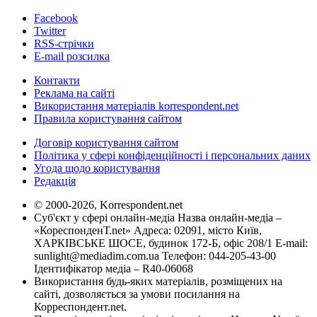
Facebook
Twitter
RSS-стрічки
E-mail розсилка
Контакти
Реклама на сайті
Використання матеріалів korrespondent.net
Правила користування сайтом
Договір користування сайтом
Політика у сфері конфіденційності і персональних даних
Угода щодо користування
Редакція
© 2000-2026, Korrespondent.net
Суб'єкт у сфері онлайн-медіа Назва онлайн-медіа –
«КореспонденТ.net» Адреса: 02091, місто Київ,
ХАРКІВСЬКЕ ШОСЕ, будинок 172-Б, офіс 208/1 E-mail:
sunlight@mediadim.com.ua
Телефон: 044-205-43-00
Ідентифікатор медіа – R40-06068
Використання будь-яких матеріалів, розміщених на
сайті, дозволяється за умови посилання на
Корреспондент.net.