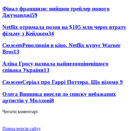
Фінал франшизи: вийшов трейлер нового
Джуманджі
59
Netflix отримала позов на $105 млн через втрату
фільму з Кейджем
34
Сюжет
Революція в кіно. Netflix купує Warner
Bros
13
Аліна Гросу назвала найнедооціненішого
співака України
13
Сюжет
Серіал про Гаррі Поттера. Що відомо
9
Олега Винника внесли до списку небажаних
артистів у Молдові
8
Читати коментарі
Повна версія сайту