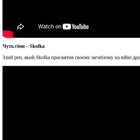
Чуть гімн – Skofka
Злий реп, який Skofka присвятив своєму загиблому на війні дру