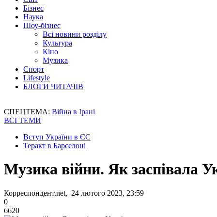
Бізнес
Наука
Шоу-бізнес
Всі новини розділу
Культура
Кіно
Музика
Спорт
Lifestyle
БЛОГИ ЧИТАЧІВ
СПЕЦТЕМА:
Війна в Ірані
ВСІ ТЕМИ
Вступ України в ЄС
Теракт в Барселоні
Музика війни. Як заспівала У
Корреспондент.net, 24 лютого 2023, 23:59
0
6620