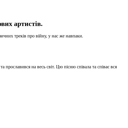
ових артистів.
зичних треків про війну, у нас же навпаки.
а прославився на весь світ. Цю пісню співала та співає вся