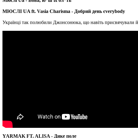
Мюслі Ua - Вова, їб*ш їх бл*ть
МЮСЛІ UA ft. Vasia Charisma - Добрий день єverybody
Українці так полюбили Джонсонюка, що навіть присвячували й
YARMAK FT. ALISA - Дике поле