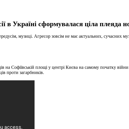
ії в Україні сформувалася ціла плеяда н
передусім, музиці. Агресор зовсім не має актуальних, сучасних му
 на Софіївській площі у центрі Києва на самому початку війни т
ців проти загарбників.