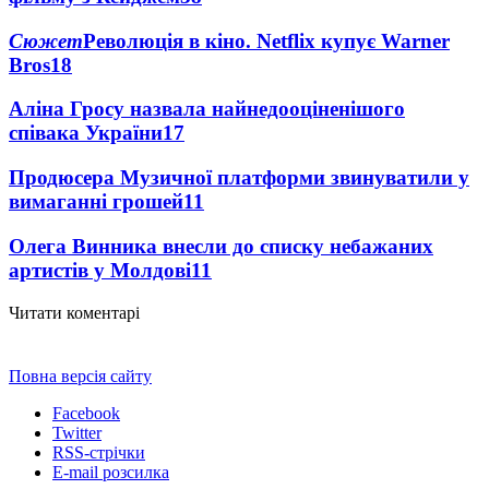
Сюжет
Революція в кіно. Netflix купує Warner
Bros
18
Аліна Гросу назвала найнедооціненішого
співака України
17
Продюсера Музичної платформи звинуватили у
вимаганні грошей
11
Олега Винника внесли до списку небажаних
артистів у Молдові
11
Читати коментарі
Повна версія сайту
Facebook
Twitter
RSS-стрічки
E-mail розсилка