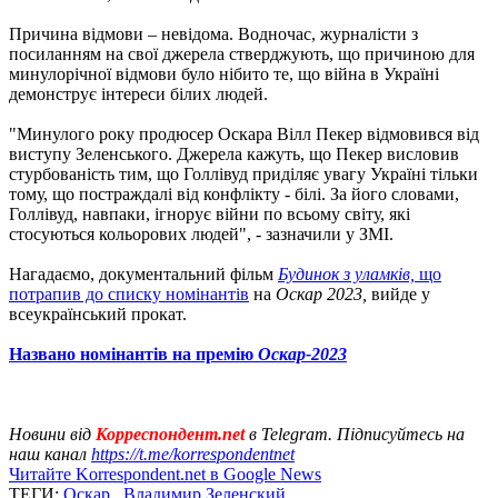
Причина відмови – невідома. Водночас, журналісти з
посиланням на свої джерела стверджують, що причиною для
минулорічної відмови було нібито те, що війна в Україні
демонструє інтереси білих людей.
"Минулого року продюсер Оскара Вілл Пекер відмовився від
виступу Зеленського. Джерела кажуть, що Пекер висловив
стурбованість тим, що Голлівуд приділяє увагу Україні тільки
тому, що постраждалі від конфлікту - білі. За його словами,
Голлівуд, навпаки, ігнорує війни по всьому світу, які
стосуються кольорових людей", - зазначили у ЗМІ.
Нагадаємо, документальний фільм
Будинок з уламків,
що
потрапив до списку номінантів
на
Оскар 2023,
вийде у
всеукраїнський прокат.
Названо номінантів на премію
Оскар-2023
Новини від
Корреспондент.net
в Telegram. Підписуйтесь на
наш канал
https://t.me/korrespondentnet
Читайте Korrespondent.net в Google News
ТЕГИ:
Оскар
,
Владимир Зеленский