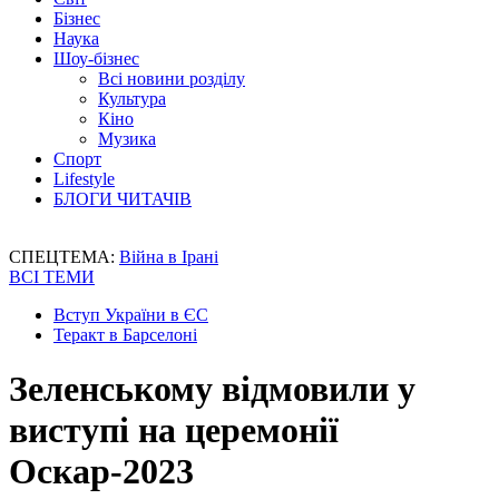
Бізнес
Наука
Шоу-бізнес
Всі новини розділу
Культура
Кіно
Музика
Спорт
Lifestyle
БЛОГИ ЧИТАЧІВ
СПЕЦТЕМА:
Війна в Ірані
ВСІ ТЕМИ
Вступ України в ЄС
Теракт в Барселоні
Зеленському відмовили у
виступі на церемонії
Оскар-2023