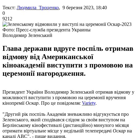
Текст:
Людмила Троценко
, 9 березня 2023, 18:40
0
9212
Фото: Пресс-служба президента Украины
Володимир Зеленський
Глава держави вдруге поспіль отримав
відмову від Американської
кіноакадемії виступити з промовою на
церемонії нагородження.
Президент України Володимир Зеленський отримав відмову у
можливості виступити з промовою на церемонії вручення
кінопремії
Оскар
. Про це повідомляє
Variety
.
"Другий рік поспіль Академія зневажливо відгукується про
Зеленського, який сподівався слідом за своїм виступом на
Берлінському кінофестивалі (дистанційно) минулого місяця
отримати віртуальне місце у недільній телепередачі
Оскар
на
каналі ABC", - пише видання.