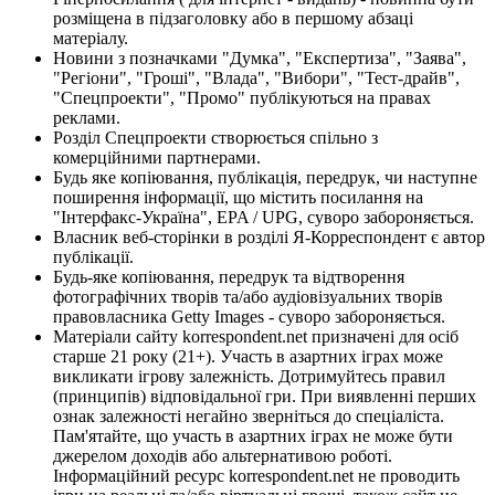
розміщена в підзаголовку або в першому абзаці
матеріалу.
Новини з позначками "Думка", "Експертиза", "Заява",
"Регіони", "Гроші", "Влада", "Вибори", "Тест-драйв",
"Спецпроекти", "Промо" публікуються на правах
реклами.
Розділ Спецпроекти створюється спільно з
комерційними партнерами.
Будь яке копіювання, публікація, передрук, чи наступне
поширення інформації, що містить посилання на
"Інтерфакс-Україна", EPA / UPG, суворо забороняється.
Власник веб-сторінки в розділі Я-Корреспондент є автор
публікації.
Будь-яке копіювання, передрук та відтворення
фотографічних творів та/або аудіовізуальних творів
правовласника Getty Images - суворо забороняється.
Матеріали сайту korrespondent.net призначені для осіб
старше 21 року (21+). Участь в азартних іграх може
викликати ігрову залежність. Дотримуйтесь правил
(принципів) відповідальної гри. При виявленні перших
ознак залежності негайно зверніться до спеціаліста.
Пам'ятайте, що участь в азартних іграх не може бути
джерелом доходів або альтернативою роботі.
Інформаційний ресурс korrespondent.net не проводить