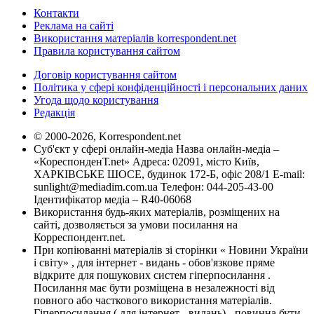
Контакти
Реклама на сайті
Використання матеріалів korrespondent.net
Правила користування сайтом
Договір користування сайтом
Політика у сфері конфіденційності і персональних даних
Угода щодо користування
Редакція
© 2000-2026, Korrespondent.net
Суб'єкт у сфері онлайн-медіа Назва онлайн-медіа –
«КореспонденТ.net» Адреса: 02091, місто Київ,
ХАРКІВСЬКЕ ШОСЕ, будинок 172-Б, офіс 208/1 E-mail:
sunlight@mediadim.com.ua
Телефон: 044-205-43-00
Ідентифікатор медіа – R40-06068
Використання будь-яких матеріалів, розміщених на
сайті, дозволяється за умови посилання на
Корреспондент.net.
При копіюванні матеріалів зі сторінки « Новини України
і світу» , для інтернет - видань - обов'язкове пряме
відкрите для пошукових систем гіперпосилання .
Посилання має бути розміщена в незалежності від
повного або часткового використання матеріалів.
Гіперпосилання ( для інтернет - видань) - повинна бути