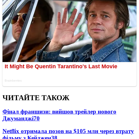
ЧИТАЙТЕ ТАКОЖ
Фінал франшизи: вийшов трейлер нового
Джуманджі
70
Netflix отримала позов на $105 млн через втрату
фільму з Кейджем
38