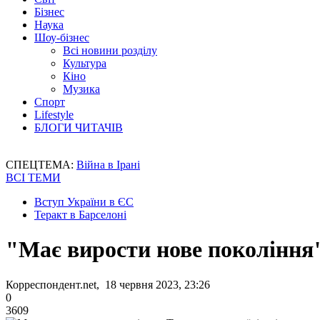
Бізнес
Наука
Шоу-бізнес
Всі новини розділу
Культура
Кіно
Музика
Спорт
Lifestyle
БЛОГИ ЧИТАЧІВ
СПЕЦТЕМА:
Війна в Ірані
ВСІ ТЕМИ
Вступ України в ЄС
Теракт в Барселоні
"Має вирости нове покоління"
Корреспондент.net, 18 червня 2023, 23:26
0
3609