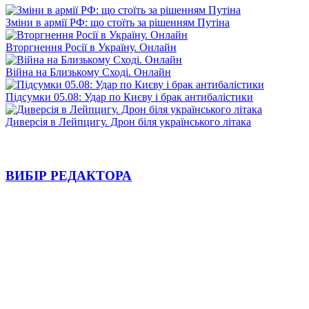
Зміни в армії РФ: що стоїть за рішенням Путіна
Вторгнення Росії в Україну. Онлайн
Війна на Близькому Сході. Онлайн
Підсумки 05.08: Удар по Києву і брак антибалістики
Диверсія в Лейпцигу. Дрон біля українського літака
ВИБІР РЕДАКТОРА