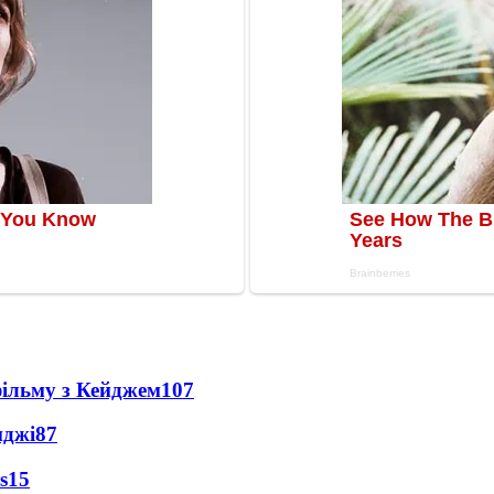
фільму з Кейджем
107
нджі
87
s
15