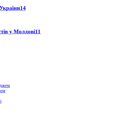
 України
14
тів у Молдові
11
жем
і