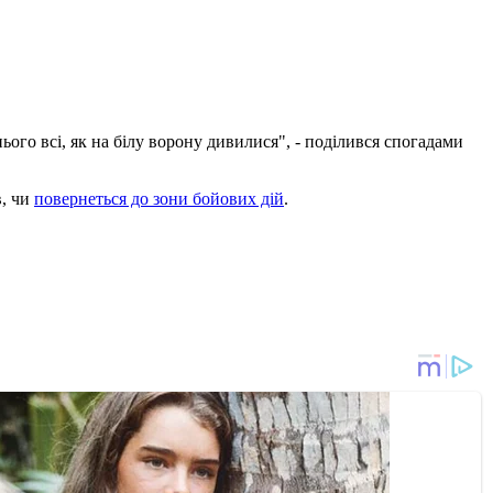
ього всі, як на білу ворону дивилися", - поділився спогадами
в, чи
повернеться до зони бойових дій
.