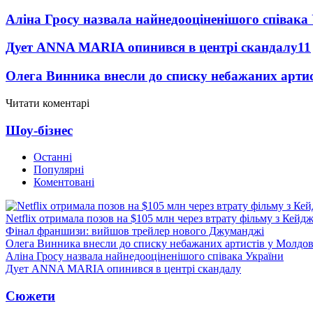
Аліна Гросу назвала найнедооціненішого співака
Дует ANNA MARIA опинився в центрі скандалу
11
Олега Винника внесли до списку небажаних артис
Читати коментарі
Шоу-бізнес
Останні
Популярні
Коментовані
Netflix отримала позов на $105 млн через втрату фільму з Кейд
Фінал франшизи: вийшов трейлер нового Джуманджі
Олега Винника внесли до списку небажаних артистів у Молдов
Аліна Гросу назвала найнедооціненішого співака України
Дует ANNA MARIA опинився в центрі скандалу
Сюжети