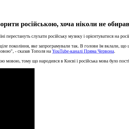
орити російською, хоча ніколи не обирав 
аїні перестануть слухати російську музику і орієнтуватися на ро
іле покоління, яке запрограмували так. В голови їм вклали, що ц
мовою", - сказав Тополя на
YouTube-каналі Пряма Червона
.
ою мовою, тому що народився в Києві і російська мова було пост