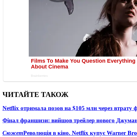
ЧИТАЙТЕ ТАКОЖ
Netflix отримала позов на $105 млн через втрату 
Фінал франшизи: вийшов трейлер нового Джума
Сюжет
Революція в кіно. Netflix купує Warner Bro