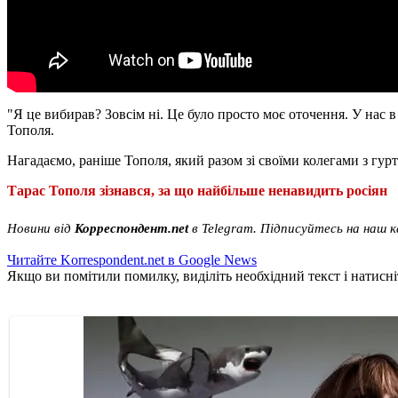
"Я це вибирав? Зовсім ні. Це було просто моє оточення. У нас в
Тополя.
Нагадаємо, раніше Тополя, який разом зі своїми колегами з гур
Тарас Тополя зізнався, за що найбільше ненавидить росіян
Новини від
Корреспондент.net
в Telegram. Підписуйтесь на наш 
Читайте Korrespondent.net в Google News
Якщо ви помітили помилку, виділіть необхідний текст і натисніт