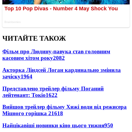
ЧИТАЙТЕ ТАКОЖ
Фільм про Людину-павука став головним
касовим хітом року
2082
Акторка Ліндсей Логан кардинально змінила
зачіску
1964
Представлено трейлер фільму Поганий
лейтенант: Токіо
1622
Вийшов трейлер фільму Хижі води від режисера
Міцного горішка 2
1618
Найцікавіші новинки кіно цього тижня
950