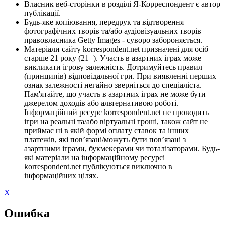
Власник веб-сторінки в розділі Я-Корреспондент є автор
публікації.
Будь-яке копіювання, передрук та відтворення
фотографічних творів та/або аудіовізуальних творів
правовласника Getty Images - суворо забороняється.
Матеріали сайту korrespondent.net призначені для осіб
старше 21 року (21+). Участь в азартних іграх може
викликати ігрову залежність. Дотримуйтесь правил
(принципів) відповідальної гри. При виявленні перших
ознак залежності негайно зверніться до спеціаліста.
Пам'ятайте, що участь в азартних іграх не може бути
джерелом доходів або альтернативою роботі.
Інформаційний ресурс korrespondent.net не проводить
ігри на реальні та/або віртуальні гроші, також сайт не
приймає ні в якій формі оплату ставок та інших
платежів, які пов’язані/можуть бути пов’язані з
азартними іграми, букмекерами чи тоталізаторами. Будь-
які матеріали на інформаційному ресурсі
korrespondent.net публікуються виключно в
інформаційних цілях.
X
Ошибка