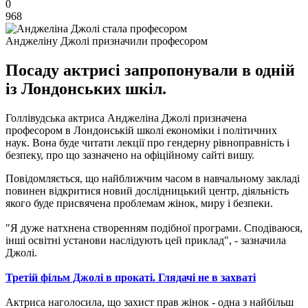
0
968
Анджеліну Джолі призначили професором
Посаду актрисі запропонували в одній
із Лондонських шкіл.
Голлівудська актриса Анджеліна Джолі призначена
професором в Лондонській школі економіки і політичних
наук. Вона буде читати лекції про гендерну рівноправність і
безпеку, про що зазначено на офіційному сайті вишу.
Повідомляється, що найближчим часом в навчальному закладі
повинен відкритися новий дослідницький центр, діяльність
якого буде присвячена проблемам жінок, миру і безпеки.
"Я дуже натхнена створенням подібної програми. Сподіваюся,
інші освітні установи наслідують цей приклад", - зазначила
Джолі.
Третій фільм Джолі в прокаті. Глядачі не в захваті
Актриса наголосила, що захист прав жінок - одна з найбільш