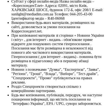
Суб'єкт у сфері онлайн-медіа Назва онлайн-медіа –
«КореспонденТ.net» Адреса: 02091, місто Київ,
ХАРКІВСЬКЕ ШОСЕ, будинок 172-Б, офіс 208/1 E-mail:
sunlight@mediadim.com.ua
Телефон: 044-205-43-00
Ідентифікатор медіа – R40-06068
Використання будь-яких матеріалів, розміщених на
сайті, дозволяється за умови посилання на
Корреспондент.net.
При копіюванні матеріалів зі сторінки « Новини України
і світу» , для інтернет - видань - обов'язкове пряме
відкрите для пошукових систем гіперпосилання .
Посилання має бути розміщена в незалежності від
повного або часткового використання матеріалів.
Гіперпосилання ( для інтернет - видань) - повинна бути
розміщена в підзаголовку або в першому абзаці
матеріалу.
Новини з позначками "Думка", "Експертиза", "Заява",
"Регіони", "Гроші", "Влада", "Вибори", "Тест-драйв",
"Спецпроекти", "Промо" публікуються на правах
реклами.
Розділ Спецпроекти створюється спільно з
комерційними партнерами.
Будь яке копіювання, публікація, передрук, чи наступне
поширення інформації, що містить посилання на
"Інтерфакс-Україна", EPA / UPG, суворо забороняється.