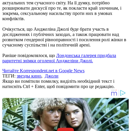
актуальних тем сучасного світу. На її думку, потрібно
розширювати дискусії про те, як покласти край злочинам, і
зокрема, сексуальному насильству проти них в умовах
конфліктів.
Очікується, що Анджеліна Джолі буде брати участь в
дослідженнях і публічних заходах, а також працювати над
розвитком гендерної рівноправності і посилення ролі жінки в
сучасному суспільстві і на політичній арені.
Раніше повідомлялося, що
Лондонська галерея придбала
раритетні знімки оголеної Анджеліни Джолі.
Читайте Korrespondent.net в Google News
ТЕГИ:
звезды кино
,
Джоли
Якщо ви помітили помилку, виділіть необхідний текст і
натисніть Ctrl + Enter, щоб повідомити про це редакцію.