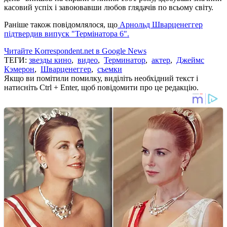
касовий успіх і завоювавши любов глядачів по всьому світу.
Раніше також повідомлялося, що
Арнольд Шварценеггер
підтвердив випуск "Термінатора 6".
Читайте Korrespondent.net в Google News
ТЕГИ:
звезды кино
,
видео
,
Терминатор
,
актер
,
Джеймс
Кэмерон
,
Шварценеггер
,
съемки
Якщо ви помітили помилку, виділіть необхідний текст і
натисніть Ctrl + Enter, щоб повідомити про це редакцію.