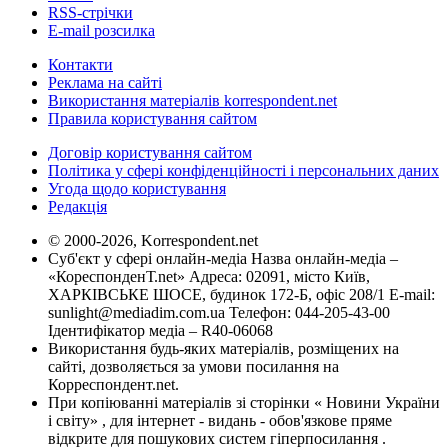
RSS-стрічки
E-mail розсилка
Контакти
Реклама на сайті
Використання матеріалів korrespondent.net
Правила користування сайтом
Договір користування сайтом
Політика у сфері конфіденційності і персональних даних
Угода щодо користування
Редакція
© 2000-2026, Korrespondent.net
Суб'єкт у сфері онлайн-медіа Назва онлайн-медіа –
«КореспонденТ.net» Адреса: 02091, місто Київ,
ХАРКІВСЬКЕ ШОСЕ, будинок 172-Б, офіс 208/1 E-mail:
sunlight@mediadim.com.ua
Телефон: 044-205-43-00
Ідентифікатор медіа – R40-06068
Використання будь-яких матеріалів, розміщених на
сайті, дозволяється за умови посилання на
Корреспондент.net.
При копіюванні матеріалів зі сторінки « Новини України
і світу» , для інтернет - видань - обов'язкове пряме
відкрите для пошукових систем гіперпосилання .