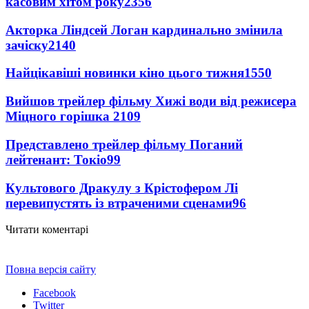
касовим хітом року
2356
Акторка Ліндсей Логан кардинально змінила
зачіску
2140
Найцікавіші новинки кіно цього тижня
1550
Вийшов трейлер фільму Хижі води від режисера
Міцного горішка 2
109
Представлено трейлер фільму Поганий
лейтенант: Токіо
99
Культового Дракулу з Крістофером Лі
перевипустять із втраченими сценами
96
Читати коментарі
Повна версія сайту
Facebook
Twitter