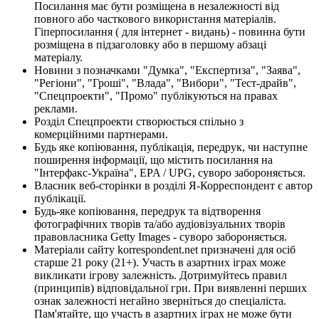
Посилання має бути розміщена в незалежності від
повного або часткового використання матеріалів.
Гіперпосилання ( для інтернет - видань) - повинна бути
розміщена в підзаголовку або в першому абзаці
матеріалу.
Новини з позначками "Думка", "Експертиза", "Заява",
"Регіони", "Гроші", "Влада", "Вибори", "Тест-драйв",
"Спецпроекти", "Промо" публікуються на правах
реклами.
Розділ Спецпроекти створюється спільно з
комерційними партнерами.
Будь яке копіювання, публікація, передрук, чи наступне
поширення інформації, що містить посилання на
"Інтерфакс-Україна", EPA / UPG, суворо забороняється.
Власник веб-сторінки в розділі Я-Корреспондент є автор
публікації.
Будь-яке копіювання, передрук та відтворення
фотографічних творів та/або аудіовізуальних творів
правовласника Getty Images - суворо забороняється.
Матеріали сайту korrespondent.net призначені для осіб
старше 21 року (21+). Участь в азартних іграх може
викликати ігрову залежність. Дотримуйтесь правил
(принципів) відповідальної гри. При виявленні перших
ознак залежності негайно зверніться до спеціаліста.
Пам'ятайте, що участь в азартних іграх не може бути