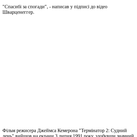
"Спасибі за спогади", - написав у підписі до відео
Шварценеггер.
Фільм режисера Джеймса Кемерона "Термінатор 2: Судний
день" вийшов на екрани 3 липня 1991 року, здобувши значний