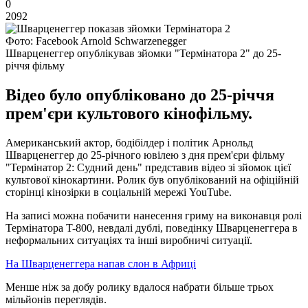
0
2092
Фото: Facebook Arnold Schwarzenegger
Шварценеггер опублікував зйомки "Термінатора 2" до 25-
річчя фільму
Відео було опубліковано до 25-річчя
прем'єри культового кінофільму.
Американський актор, бодібілдер і політик Арнольд
Шварценеггер до 25-річного ювілею з дня прем'єри фільму
"Термінатор 2: Судний день" представив відео зі зйомок цієї
культової кінокартини. Ролик був опублікований на офіційній
сторінці кінозірки в соціальній мережі YouTube.
На записі можна побачити нанесення гриму на виконавця ролі
Термінатора T-800, невдалі дублі, поведінку Шварценеггера в
неформальних ситуаціях та інші виробничі ситуації.
На Шварценеггера напав слон в Африці
Менше ніж за добу ролику вдалося набрати більше трьох
мільйонів переглядів.