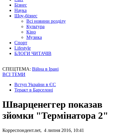
Бізнес
Наука
Шоу-бізнес
Всі новини розділу
Культура
Кіно
Музика
Спорт
Lifestyle
БЛОГИ ЧИТАЧІВ
СПЕЦТЕМА:
Війна в Ірані
ВСІ ТЕМИ
Вступ України в ЄС
Теракт в Барселоні
Шварценеггер показав
зйомки "Термінатора 2"
Корреспондент.net, 4 липня 2016, 10:41