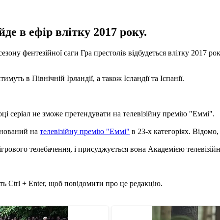
де в ефір влітку 2017 року.
зону фентезійної саги Гра престолів відбудеться влітку 2017 року
имуть в Північній Ірландії, а також Ісландії та Іспанії.
оці серіал не зможе претендувати на телевізійну премію "Еммі".
інований на
телевізійну премію "Еммі"
в 23-х категоріях. Відомо,
ігрового телебачення, і присуджується вона Академією телевізі
ь Ctrl + Enter, щоб повідомити про це редакцію.