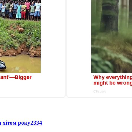
 хітом року
2334