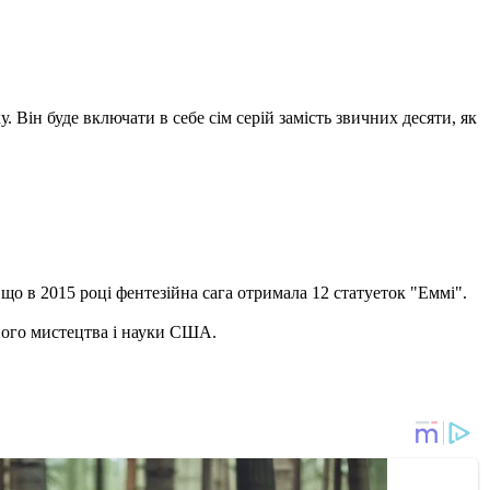
. Він буде включати в себе сім серій замість звичних десяти, як
 що в 2015 році фентезійна сага отримала 12 статуеток "Еммі".
йного мистецтва і науки США.