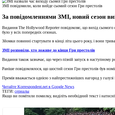
ЗМІ повідомили, коли вийде сьомий сезон Гри престолів
За повідомленнями ЗМІ, новий сезон вий
Видання The Hollywood Reporter повідомляє, що вихід сьомого се
було у всіх попередніх сезонах.
Зйомки повинні стартувати в кінці літа цього року, і вони триват
ЗМІ розповіли, хто доживе до кінця Гри престолів
Видання також зазначає, що через пізній запуск в наступному р
Раніше повідомлялося, що шостий сезон Гри престолів був ном
Премія вважається однією з найпрестижніших нагород у галузі 
Читайте Korrespondent.net в Google News
ТЕГИ:
сериалы
Якщо ви помітили помилку, виділіть необхідний текст і натисніт