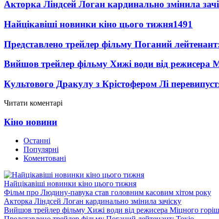
Акторка Ліндсей Логан кардинально змінила зач
Найцікавіші новинки кіно цього тижня
1491
Представлено трейлер фільму Поганий лейтенант:
Вийшов трейлер фільму Хижі води від режисера М
Культового Дракулу з Крістофером Лі перевипуст
Читати коментарі
Кіно новини
Останні
Популярні
Коментовані
Найцікавіші новинки кіно цього тижня
Фільм про Людину-павука став головним касовим хітом року
Акторка Ліндсей Логан кардинально змінила зачіску
Вийшов трейлер фільму Хижі води від режисера Міцного горіш
Представлено трейлер фільму Поганий лейтенант: Токіо