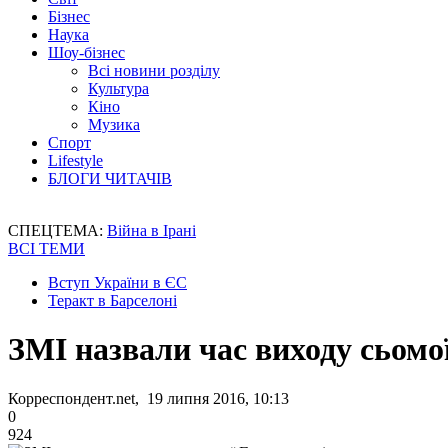
Бізнес
Наука
Шоу-бізнес
Всі новини розділу
Культура
Кіно
Музика
Спорт
Lifestyle
БЛОГИ ЧИТАЧІВ
СПЕЦТЕМА:
Війна в Ірані
ВСІ ТЕМИ
Вступ України в ЄС
Теракт в Барселоні
ЗМІ назвали час виходу сьомо
Корреспондент.net, 19 липня 2016, 10:13
0
924