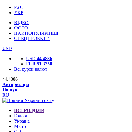
РУС
УКР
ВІДЕО
ФОТО
НАЙПОПУЛЯРНІШІ
СПЕЦПРОЕКТИ
USD
USD
44.4886
EUR
51.3350
Всі курси валют
44.4886
Авторизація
Пошук
RU
ВСІ РОЗДІЛИ
Головна
Україна
Місто
Світ