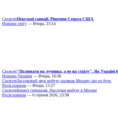
Сюжет
Пекельні санкції. Рішення Сената США
Новини світу
— Вчора, 23:14
Сюжет
"Полювати на лучника, а не на стрілу". Як Україні 
Новини України
— Вчора, 16:36
Сюжет
Загадковий звук вибуху налякав Москву: що це було
Росія новини
— Вчора, 15:27
Сюжет
Бенкет генералів. Наслідки вибуху в Москві
Росія новини
— 6 серпня 2026, 23:58