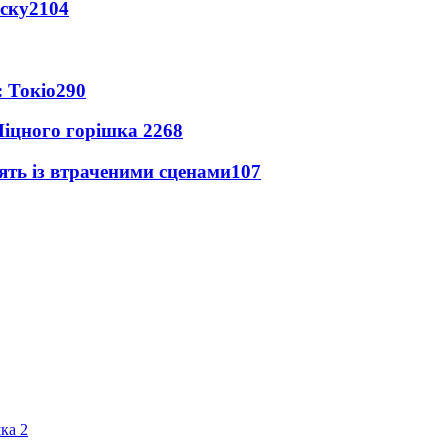
іску
2104
 Токіо
290
іцного горішка 2
268
ять із втраченими сценами
107
ка 2