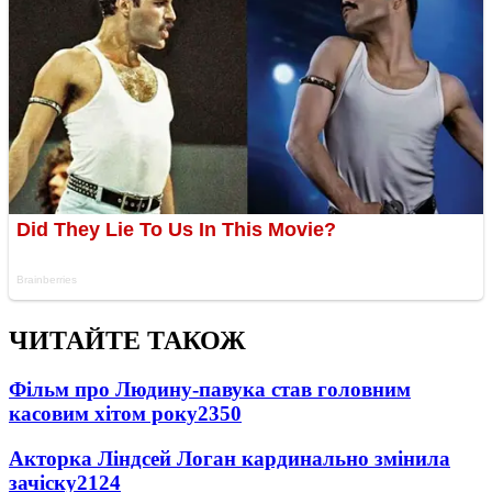
ЧИТАЙТЕ ТАКОЖ
Фільм про Людину-павука став головним
касовим хітом року
2350
Акторка Ліндсей Логан кардинально змінила
зачіску
2124