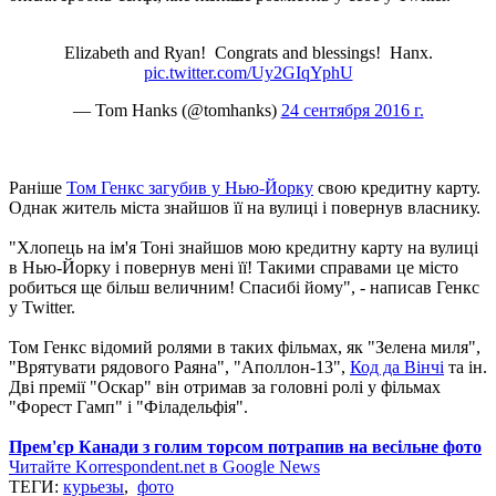
Elizabeth and Ryan! Congrats and blessings! Hanx.
pic.twitter.com/Uy2GIqYphU
— Tom Hanks (@tomhanks)
24 сентября 2016 г.
Раніше
Том Генкс загубив у Нью-Йорку
свою кредитну карту.
Однак житель міста знайшов її на вулиці і повернув власнику.
"Хлопець на ім'я Тоні знайшов мою кредитну карту на вулиці
в Нью-Йорку і повернув мені її! Такими справами це місто
робиться ще більш величним! Спасибі йому", - написав Генкс
у Twitter.
Том Генкс відомий ролями в таких фільмах, як "Зелена миля",
"Врятувати рядового Раяна", "Аполлон-13",
Код да Вінчі
та ін.
Дві премії "Оскар" він отримав за головні ролі у фільмах
"Форест Гамп" і "Філадельфія".
Прем'єр Канади з голим торсом потрапив на весільне фото
Читайте Korrespondent.net в Google News
ТЕГИ:
курьезы
,
фото