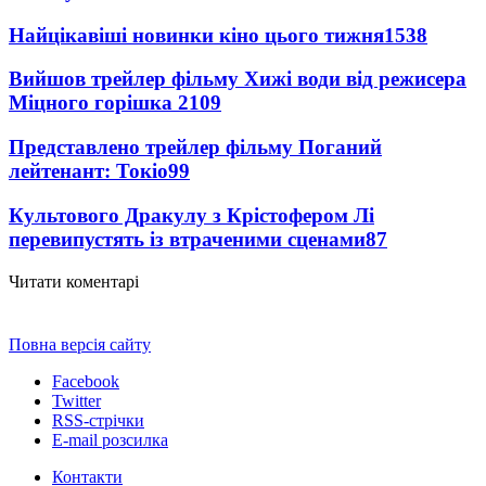
Найцікавіші новинки кіно цього тижня
1538
Вийшов трейлер фільму Хижі води від режисера
Міцного горішка 2
109
Представлено трейлер фільму Поганий
лейтенант: Токіо
99
Культового Дракулу з Крістофером Лі
перевипустять із втраченими сценами
87
Читати коментарі
Повна версія сайту
Facebook
Twitter
RSS-стрічки
E-mail розсилка
Контакти