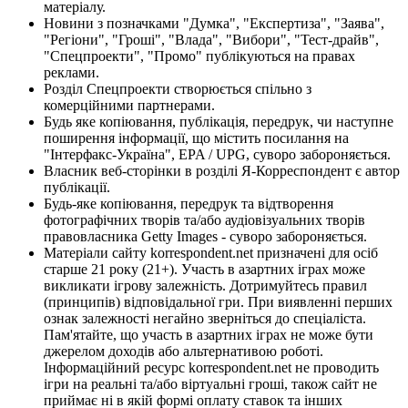
матеріалу.
Новини з позначками "Думка", "Експертиза", "Заява",
"Регіони", "Гроші", "Влада", "Вибори", "Тест-драйв",
"Спецпроекти", "Промо" публікуються на правах
реклами.
Розділ Спецпроекти створюється спільно з
комерційними партнерами.
Будь яке копіювання, публікація, передрук, чи наступне
поширення інформації, що містить посилання на
"Інтерфакс-Україна", EPA / UPG, суворо забороняється.
Власник веб-сторінки в розділі Я-Корреспондент є автор
публікації.
Будь-яке копіювання, передрук та відтворення
фотографічних творів та/або аудіовізуальних творів
правовласника Getty Images - суворо забороняється.
Матеріали сайту korrespondent.net призначені для осіб
старше 21 року (21+). Участь в азартних іграх може
викликати ігрову залежність. Дотримуйтесь правил
(принципів) відповідальної гри. При виявленні перших
ознак залежності негайно зверніться до спеціаліста.
Пам'ятайте, що участь в азартних іграх не може бути
джерелом доходів або альтернативою роботі.
Інформаційний ресурс korrespondent.net не проводить
ігри на реальні та/або віртуальні гроші, також сайт не
приймає ні в якій формі оплату ставок та інших