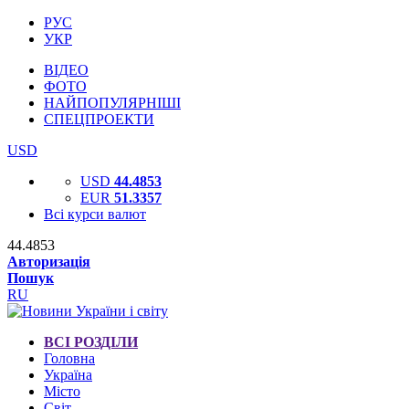
РУС
УКР
ВІДЕО
ФОТО
НАЙПОПУЛЯРНІШІ
СПЕЦПРОЕКТИ
USD
USD
44.4853
EUR
51.3357
Всі курси валют
44.4853
Авторизація
Пошук
RU
ВСІ РОЗДІЛИ
Головна
Україна
Місто
Світ