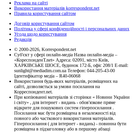
Реклама на сайті
Використання матеріалів korrespondent.net
Правила користування сайтом
Договір користування сайтом
Політика у сфері конфіденційності і персональних даних
Угода щодо користування
Редакція
© 2000-2026, Korrespondent.net
Суб'єкт у сфері онлайн-медіа Назва онлайн-медіа –
«КореспонденТ.net» Адреса: 02091, місто Київ,
ХАРКІВСЬКЕ ШОСЕ, будинок 172-Б, офіс 208/1 E-mail:
sunlight@mediadim.com.ua
Телефон: 044-205-43-00
Ідентифікатор медіа – R40-06068
Використання будь-яких матеріалів, розміщених на
сайті, дозволяється за умови посилання на
Корреспондент.net.
При копіюванні матеріалів зі сторінки « Новини України
і світу» , для інтернет - видань - обов'язкове пряме
відкрите для пошукових систем гіперпосилання .
Посилання має бути розміщена в незалежності від
повного або часткового використання матеріалів.
Гіперпосилання ( для інтернет - видань) - повинна бути
розміщена в підзаголовку або в першому абзаці