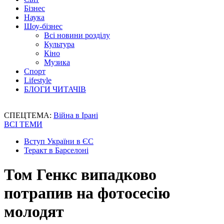
Бізнес
Наука
Шоу-бізнес
Всі новини розділу
Культура
Кіно
Музика
Спорт
Lifestyle
БЛОГИ ЧИТАЧІВ
СПЕЦТЕМА:
Війна в Ірані
ВСІ ТЕМИ
Вступ України в ЄС
Теракт в Барселоні
Том Генкс випадково
потрапив на фотосесію
молодят