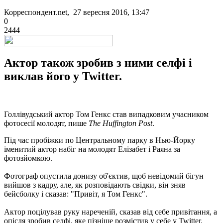
Корреспондент.net, 27 вересня 2016, 13:47
0
2444
Актор також зробив з ними селфі і
виклав його у Twitter.
Голлівудський актор Том Генкс став випадковим учасником
фотосесії молодят, пише
The Huffington Post
.
Під час пробіжки по Центральному парку в Нью-Йорку
іменитий актор набіг на молодят Елізабет і Раяна за
фотозйомкою.
Фотограф опустила донизу об'єктив, щоб невідомий бігун
вийшов з кадру, але, як розповідають свідки, він зняв
бейсболку і сказав: "Привіт, я Том Генкс".
Актор поцілував руку нареченій, сказав від себе привітання, а
опісля зробив селфі, яке пізніше розмістив у себе у Twitter.